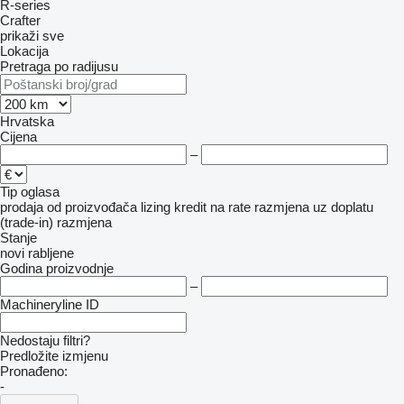
R-series
Crafter
prikaži sve
Lokacija
Pretraga po radijusu
Hrvatska
Cijena
–
Tip oglasa
prodaja
od proizvođača
lizing
kredit
na rate
razmjena uz doplatu
(trade-in)
razmjena
Stanje
novi
rabljene
Godina proizvodnje
–
Machineryline ID
Nedostaju filtri?
Predložite izmjenu
Pronađeno:
-