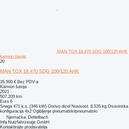
MAN TGX 18.470 SDG 100/120 AHK
kamion šasija
20
MAN TGX 18.470 SDG 100/120 AHK
35.900 €
Bez PDV-a
Kamion šasija
2021
507.209 km
Euro 6
Snaga
471 k.s. (346 kW)
Gorivo
dizel
Nosivost
8.535 kg
Osovinska
konfiguracija
4x2
Ogibljenje
pneumatski/pneumatski
Njemačka, Dettelbach
Infa Nutzfahrzeuge GmbH
Kontaktirajte prodavatelja