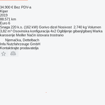
34.900 €
Bez PDV-a
Kiper
2019
88.571 km
Euro 6
Snaga
220 k.s. (162 kW)
Gorivo
dizel
Nosivost
2.740 kg
Volumen
3,82 m³
Osovinska konfiguracija
4x2
Ogibljenje
gibanj/gibanj
Marka
karoserije
Meiller
Način istovara
trostrano
Njemačka, Dettelbach
Infa Nutzfahrzeuge GmbH
Kontaktirajte prodavatelja