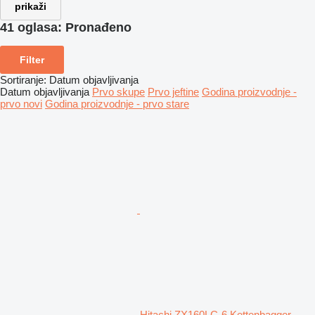
prikaži
41 oglasa:
Pronađeno
Filter
Sortiranje
:
Datum objavljivanja
Datum objavljivanja
Prvo skupe
Prvo jeftine
Godina proizvodnje -
prvo novi
Godina proizvodnje - prvo stare
Hitachi ZX160LC-6 Kettenbagger