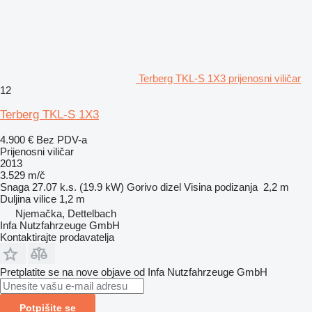
Terberg TKL-S 1X3 prijenosni viličar
12
Terberg TKL-S 1X3
4.900 €
Bez PDV-a
Prijenosni viličar
2013
3.529 m/č
Snaga
27.07 k.s. (19.9 kW)
Gorivo
dizel
Visina podizanja
2,2 m
Duljina vilice
1,2 m
Njemačka, Dettelbach
Infa Nutzfahrzeuge GmbH
Kontaktirajte prodavatelja
Pretplatite se na nove objave od Infa Nutzfahrzeuge GmbH
Potpišite se