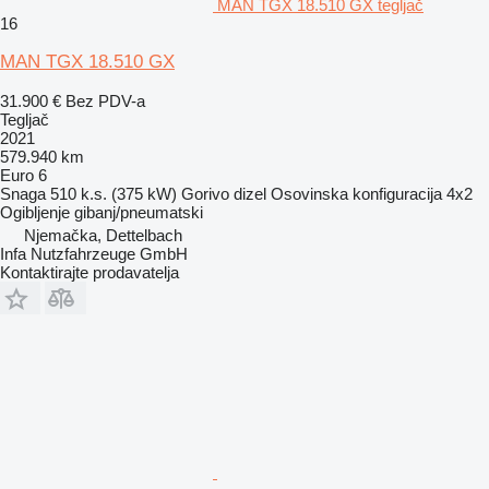
MAN TGX 18.510 GX tegljač
16
MAN TGX 18.510 GX
31.900 €
Bez PDV-a
Tegljač
2021
579.940 km
Euro 6
Snaga
510 k.s. (375 kW)
Gorivo
dizel
Osovinska konfiguracija
4x2
Ogibljenje
gibanj/pneumatski
Njemačka, Dettelbach
Infa Nutzfahrzeuge GmbH
Kontaktirajte prodavatelja