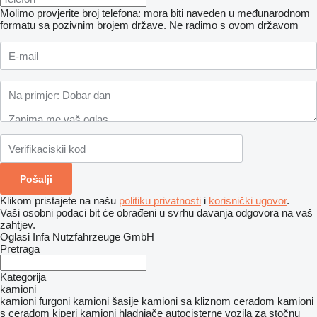
Molimo provjerite broj telefona: mora biti naveden u međunarodnom
formatu sa pozivnim brojem države.
Ne radimo s ovom državom
Klikom pristajete na našu
politiku privatnosti
i
korisnički ugovor
.
Vaši osobni podaci bit će obrađeni u svrhu davanja odgovora na vaš
zahtjev.
Oglasi Infa Nutzfahrzeuge GmbH
Pretraga
Kategorija
kamioni
kamioni furgoni
kamioni šasije
kamioni sa kliznom ceradom
kamioni
s ceradom
kiperi
kamioni hladnjače
autocisterne
vozila za stočnu