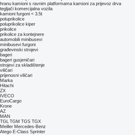
hranu
kamioni s ravnim platformama
kamioni za prijevoz drva
tegljači
komercijalna vozila
kamioni furgoni < 3.5t
poluprikolice
poluprikolice kiper
prikolice
prikolice za kontejnere
automobili
minibusevi
minibusevi furgoni
građevinski strojevi
bageri
bageri gusjeničari
strojevi za skladištenje
viličari
prijenosni viličari
Marka
Hitachi
ZX
IVECO
EuroCargo
Krone
AZ
MAN
TGL
TGM
TGS
TGX
Meiller
Mercedes-Benz
Atego
E-Class
Sprinter