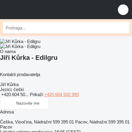
O nama
Jiří Kůrka - Edilgru
Kontakti prodavatelja
Jiří Kůrka
Jezici:
češki
+420 604 50...
Prikaži
+420 604 502 999
Nazovite me
Adresa
Češka, Visočina, Nádražní 599 395 01 Pacov, Nádražní 599 395 01
Pacov
Lokalno vrijeme prodavaca: 16:06 (CEST)