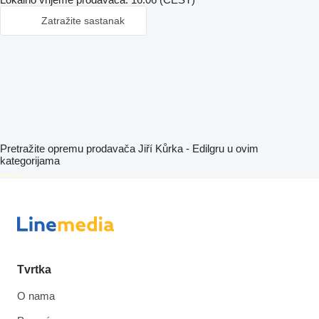
Zatražite sastanak
Pretražite opremu prodavača Jiří Kůrka - Edilgru u ovim
kategorijama
disallow-in-dsa
Tvrtka
O nama