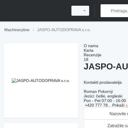
Machineryline
JASPO-AUTODOPRAVA s.r.o.
O nama
Karta
Recenzije
18
JASPO-AU
Kontakti prodavatelja
Roman Pokorný
Jezici:
češki, engleski
Pon - Pet
07:00 - 16:00
+420 777 78...
Prikaži
+
Nazovite
Zatražite 