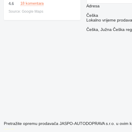
18 komentara
4.6
Adresa
Source: Google Maps
Češka
Lokalno vrijeme prodav
Češka, Južna Češka regi
Pretražite opremu prodavača JASPO-AUTODOPRAVA s.r.o. u ovim k
disallow-in-dsa