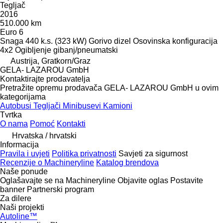
Tegljač
2016
510.000 km
Euro 6
Snaga
440 k.s. (323 kW)
Gorivo
dizel
Osovinska konfiguracija
4x2
Ogibljenje
gibanj/pneumatski
Austrija, Gratkorn/Graz
GELA- LAZAROU GmbH
Kontaktirajte prodavatelja
Pretražite opremu prodavača GELA- LAZAROU GmbH u ovim
kategorijama
Autobusi
Tegljači
Minibusevi
Kamioni
Tvrtka
O nama
Pomoć
Kontakti
Hrvatska / hrvatski
Informacija
Pravila i uvjeti
Politika privatnosti
Savjeti za sigurnost
Recenzije o Machineryline
Katalog brendova
Naše ponude
Oglašavajte se na Machineryline
Objavite oglas
Postavite
banner
Partnerski program
Za dilere
Naši projekti
Autoline™