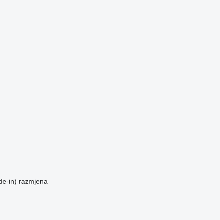
de-in)
razmjena