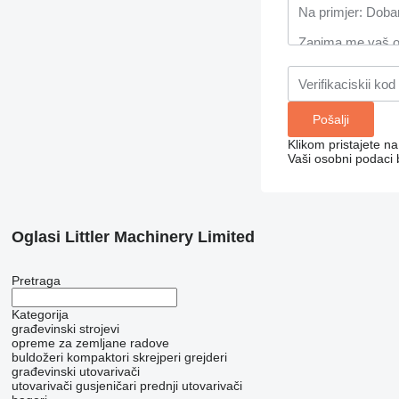
Klikom pristajete n
Vaši osobni podaci 
Oglasi Littler Machinery Limited
Pretraga
Kategorija
građevinski strojevi
opreme za zemljane radove
buldožeri
kompaktori
skrejperi
grejderi
građevinski utovarivači
utovarivači gusjeničari
prednji utovarivači