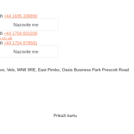
ži
+44 1695 338890
Nazovite me
ži
+44 1704 831030
y.co.uk
ži
+44 1704 878581
Nazovite me
stvo, Vels, WN8 9RE, East Pimbo, Oasis Business Park Prescott Road
Prikaži kartu