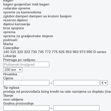
bageri
bageri gusjeničari
midi bageri
rudarske opreme
opreme za kamenolome
zglobni damperi
damperi sa krutom šasijom
rezervni dijelovi
dijelovi karoserije
brze spojnice
oprema
oprema za gradjevinske stojeve
podrivači
Marka
Caterpillar
140
315
320
323
730
745
772
775
826
953
963
973
990
D series
Lokacija
Pretraga po radijusu
Hrvatska
Cijena
–
Tip oglasa
prodaja
od proizvođača
lizing
kredit
na rate
razmjena uz doplatu (tra
Stanje
novi
rabljene
Godina proizvodnje
–