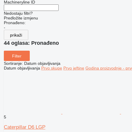
Machineryline ID
Nedostaju filtri?
Predložite izmjenu
Pronađeno:
-
prikaži
44 oglasa:
Pronađeno
Filter
Sortiranje
:
Datum objavljivanja
Datum objavljivanja
Prvo skupe
Prvo jeftine
Godina proizvodnje - prv
5
Caterpillar D6 LGP