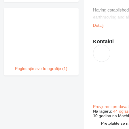
Having established
earthmoving and all
throughout Mainlan
Detalji
Equipment purchase
Kontakti
Trucks.
Littler Machinery’s
accountants, who h
Pogledajte sve fotografije (1)
Provjereni prodavat
Na lageru:
44 oglas
10
godina na Machi
Pretplatite se 