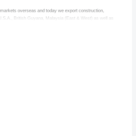
markets overseas and today we export construction,
U.S.A., British Guyana, Malaysia (East & West) as well as
e Loaders, Compactors, Diggers, Excavators to Off Highway
t: we have a solid professional reputation with our bankers and
ed.