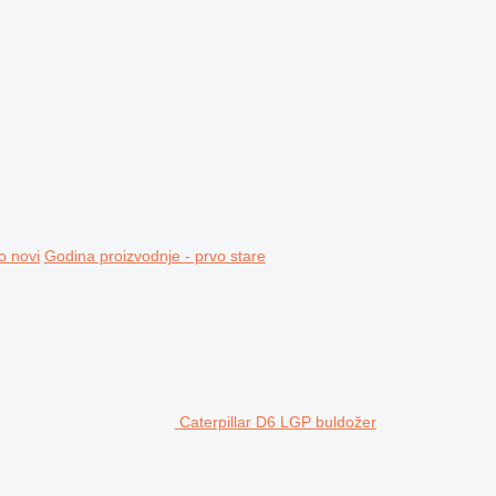
o novi
Godina proizvodnje - prvo stare
Caterpillar D6 LGP buldožer