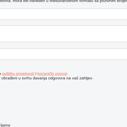
telefona: mora biti naveden u međunarodnom formatu sa pozivnim broje
šu
politiku privatnosti
i
korisnički ugovor
.
e obrađeni u svrhu davanja odgovora na vaš zahtjev.
rijama