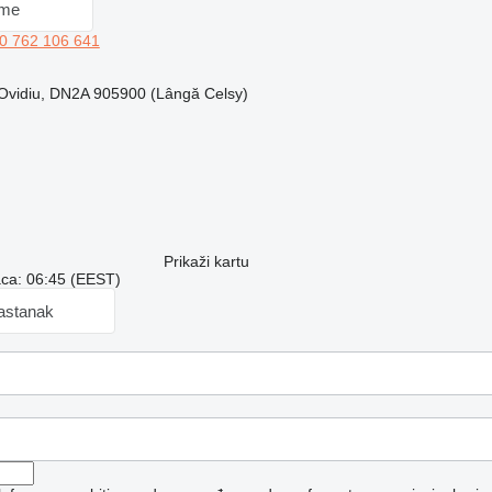
 me
0 762 106 641
Ovidiu, DN2A 905900 (Lângă Celsy)
Prikaži kartu
aca: 06:45 (EEST)
sastanak