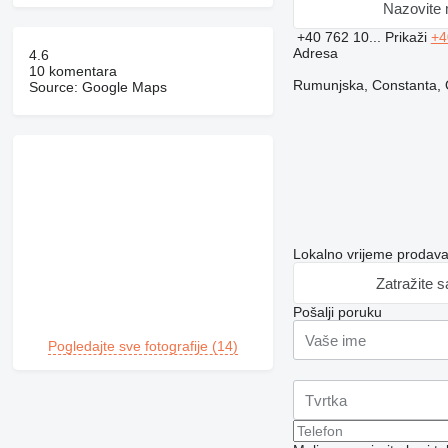
Nazovite
+40 762 10...
Prikaži
+4
Adresa
4.6
10 komentara
Rumunjska, Constanta, 
Source: Google Maps
Lokalno vrijeme prodav
Zatražite 
Pošalji poruku
Pogledajte sve fotografije (14)