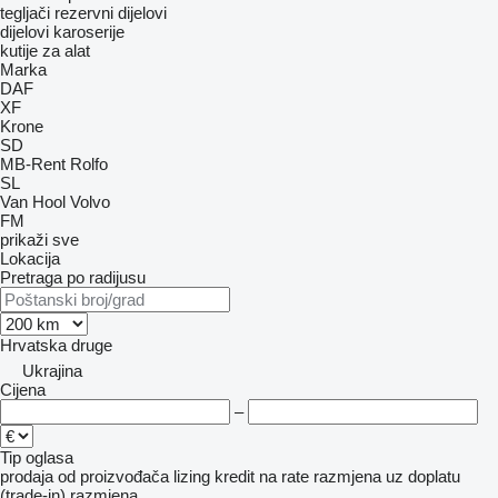
tegljači
rezervni dijelovi
dijelovi karoserije
kutije za alat
Marka
DAF
XF
Krone
SD
MB-Rent
Rolfo
SL
Van Hool
Volvo
FM
prikaži sve
Lokacija
Pretraga po radijusu
Hrvatska
druge
Ukrajina
Cijena
–
Tip oglasa
prodaja
od proizvođača
lizing
kredit
na rate
razmjena uz doplatu
(trade-in)
razmjena