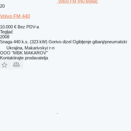
Volvo FM 440 tegljač
20
Volvo FM 440
10.000 €
Bez PDV-a
Tegljač
2008
Snaga
440 k.s. (323 kW)
Gorivo
dizel
Ogibljenje
gibanj/pneumatski
Ukrajina, Makarivskyi r-n
OOO "MBK MAKAROV"
Kontaktirajte prodavatelja