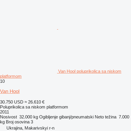
Van Hool poluprikolica sa niskom
platformom
10
Van Hool
30.750 USD
≈ 26.610 €
Poluprikolica sa niskom platformom
2011
Nosivost
32.000 kg
Ogibljenje
gibanj/pneumatski
Neto težina
7.000
kg
Broj osovina
3
Ukrajina, Makarivskyi r-n