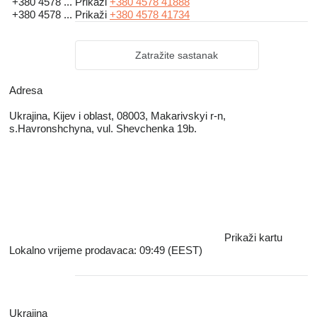
+380 4578 ...
Prikaži
+380 4578 41888
+380 4578 ...
Prikaži
+380 4578 41734
Zatražite sastanak
Adresa
Ukrajina, Kijev i oblast, 08003, Makarivskyi r-n,
s.Havronshchyna, vul. Shevchenka 19b.
Prikaži kartu
Lokalno vrijeme prodavaca: 09:49 (EEST)
Ukrajina