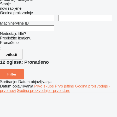
Stanje
novi
rabljene
Godina proizvodnje
–
Machineryline ID
Nedostaju filtri?
Predložite izmjenu
Pronađeno:
-
prikaži
12 oglasa:
Pronađeno
Filter
Sortiranje
:
Datum objavljivanja
Datum objavljivanja
Prvo skupe
Prvo jeftine
Godina proizvodnje -
prvo novi
Godina proizvodnje - prvo stare