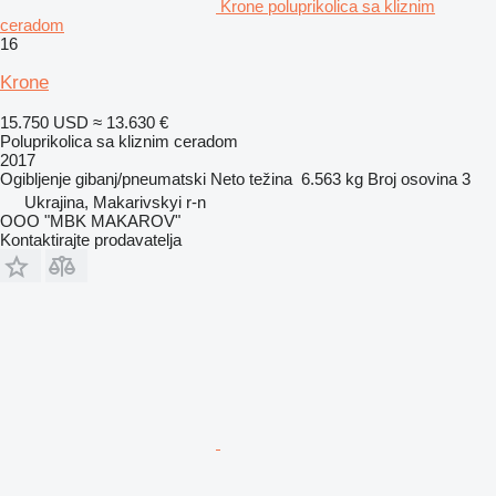
Krone poluprikolica sa kliznim
ceradom
16
Krone
15.750 USD
≈ 13.630 €
Poluprikolica sa kliznim ceradom
2017
Ogibljenje
gibanj/pneumatski
Neto težina
6.563 kg
Broj osovina
3
Ukrajina, Makarivskyi r-n
OOO "MBK MAKAROV"
Kontaktirajte prodavatelja