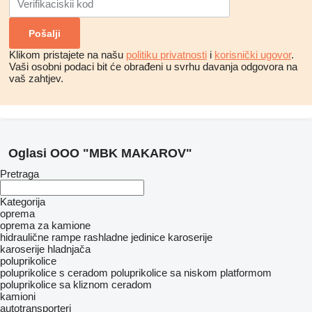
Klikom pristajete na našu
politiku privatnosti
i
korisnički ugovor
.
Vaši osobni podaci bit će obrađeni u svrhu davanja odgovora na
vaš zahtjev.
Oglasi OOO "MBK MAKAROV"
Pretraga
Kategorija
oprema
oprema za kamione
hidraulične rampe
rashladne jedinice
karoserije
karoserije hladnjača
poluprikolice
poluprikolice s ceradom
poluprikolice sa niskom platformom
poluprikolice sa kliznom ceradom
kamioni
autotransporteri