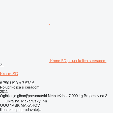
Krone SD poluprikolica s ceradom
21
Krone SD
8.750 USD
≈ 7.573 €
Poluprikolica s ceradom
2011
Ogibljenje
gibanj/pneumatski
Neto težina
7.000 kg
Broj osovina
3
Ukrajina, Makarivskyi r-n
OOO "MBK MAKAROV"
Kontaktirajte prodavatelja