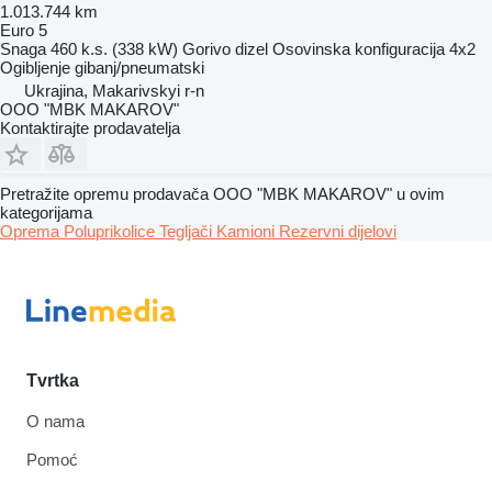
1.013.744 km
Euro 5
Snaga
460 k.s. (338 kW)
Gorivo
dizel
Osovinska konfiguracija
4x2
Ogibljenje
gibanj/pneumatski
Ukrajina, Makarivskyi r-n
OOO "MBK MAKAROV"
Kontaktirajte prodavatelja
Pretražite opremu prodavača OOO "MBK MAKAROV" u ovim
kategorijama
Oprema
Poluprikolice
Tegljači
Kamioni
Rezervni dijelovi
Tvrtka
O nama
Pomoć