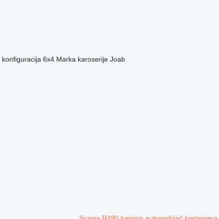
konfiguracija
6x4
Marka karoserije
Joab
Scania R480 kamion autopodizač kontejnera