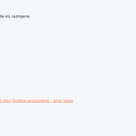
de-in)
razmjena
o novi
Godina proizvodnje - prvo stare