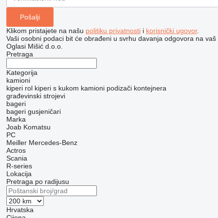
Klikom pristajete na našu
politiku privatnosti
i
korisnički ugovor
.
Vaši osobni podaci bit će obrađeni u svrhu davanja odgovora na vaš 
Oglasi Mišić d.o.o.
Pretraga
Kategorija
kamioni
kiperi
rol kiperi s kukom
kamioni podizači kontejnera
građevinski strojevi
bageri
bageri gusjeničari
Marka
Joab
Komatsu
PC
Meiller
Mercedes-Benz
Actros
Scania
R-series
Lokacija
Pretraga po radijusu
Hrvatska
Cijena