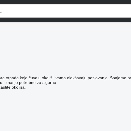
ara otpada koje čuvaju okoliš i vama olakšavaju poslovanje. Spajamo p
tvo i znanje potrebno za sigurno
štite okoliša.