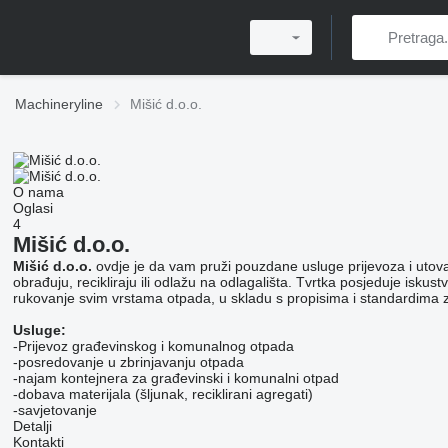
Machineryline
Mišić d.o.o.
O nama
Oglasi
4
Mišić d.o.o.
Mišić d.o.o.
ovdje je da vam pruži pouzdane usluge prijevoza i utov
obrađuju, recikliraju ili odlažu na odlagališta. Tvrtka posjeduje iskus
rukovanje svim vrstama otpada, u skladu s propisima i standardima za
Usluge:
-Prijevoz građevinskog i komunalnog otpada
-posredovanje u zbrinjavanju otpada
-najam kontejnera za građevinski i komunalni otpad
-dobava materijala (šljunak, reciklirani agregati)
-savjetovanje
Detalji
Kontakti