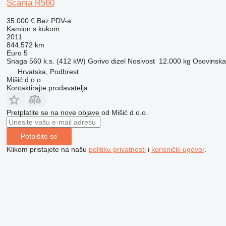
Scania R560
35.000 €
Bez PDV-a
Kamion s kukom
2011
844.572 km
Euro 5
Snaga
560 k.s. (412 kW)
Gorivo
dizel
Nosivost
12.000 kg
Osovinska 
Hrvatska, Podbrest
Mišić d.o.o.
Kontaktirajte prodavatelja
Pretplatite se na nove objave od Mišić d.o.o.
Potpišite se
Klikom pristajete na našu
politiku privatnosti
i
korisnički ugovor
.