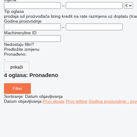
–
Tip oglasa
prodaja
od proizvođača
lizing
kredit
na rate
razmjena uz doplatu (tra
Godina proizvodnje
–
Machineryline ID
Nedostaju filtri?
Predložite izmjenu
Pronađeno:
-
prikaži
4 oglasa:
Pronađeno
Filter
Sortiranje
:
Datum objavljivanja
Datum objavljivanja
Prvo skupe
Prvo jeftine
Godina proizvodnje - prv