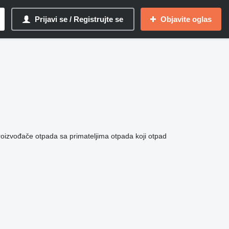
Prijavi se / Registrujte se
Objavite oglas
roizvođače otpada sa primateljima otpada koji otpad