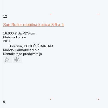
12
Sun Roller mobilna kućica 8.5 x 4
16.900 €
Sa PDV-om
Mobilna kućica
2011
Hrvatska, POREČ, ŽBANDAJ
Mondo Carmarket d.o.o
Kontaktirajte prodavatelja
9