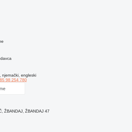
ne
rodavca
i, njemački, engleski
85 98 254 780
 me
EČ, ŽBANDAJ, ŽBANDAJ 47