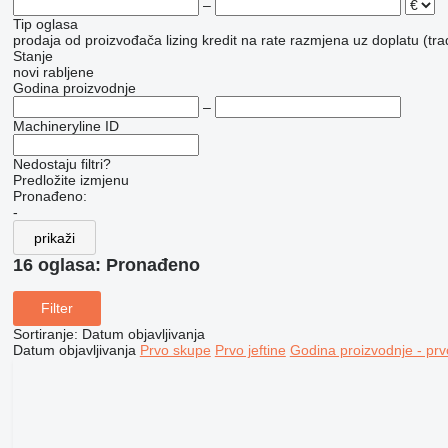
–
Tip oglasa
prodaja
od proizvođača
lizing
kredit
na rate
razmjena uz doplatu (tra
Stanje
novi
rabljene
Godina proizvodnje
–
Machineryline ID
Nedostaju filtri?
Predložite izmjenu
Pronađeno:
-
prikaži
16 oglasa:
Pronađeno
Filter
Sortiranje
:
Datum objavljivanja
Datum objavljivanja
Prvo skupe
Prvo jeftine
Godina proizvodnje - prv