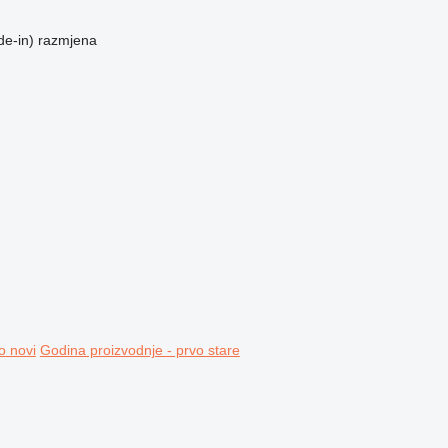
de-in)
razmjena
o novi
Godina proizvodnje - prvo stare