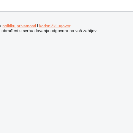
šu
politiku privatnosti
i
korisnički ugovor
.
e obrađeni u svrhu davanja odgovora na vaš zahtjev.