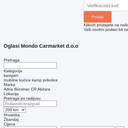
Klikom pristajete na na
Vaši osobni podaci bit ć
Oglasi Mondo Carmarket d.o.o
Pretraga
Kategorija
kamperi
mobilne kućice
kamp prikolice
Marka
Adria
Bürstner
CR Abitare
Lokacija
Pretraga po radijusu
Hrvatska
Žbandaj
Cijena