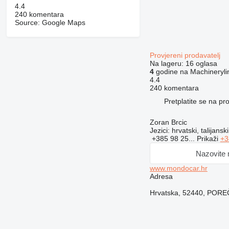
4.4
240 komentara
Source: Google Maps
Provjereni prodavatelj
Na lageru:
16 oglasa
4
godine na Machineryli
4.4
240 komentara
Pretplatite se na p
Zoran Brcic
Jezici:
hrvatski, talijansk
+385 98 25...
Prikaži
+3
Nazovite
www.mondocar.hr
Adresa
Hrvatska, 52440, POR