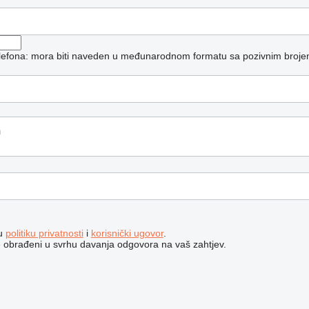
telefona: mora biti naveden u međunarodnom formatu sa pozivnim broje
šu
politiku privatnosti
i
korisnički ugovor
.
e obrađeni u svrhu davanja odgovora na vaš zahtjev.