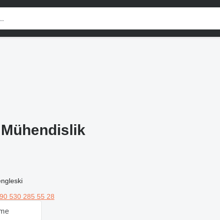
 Mühendislik
engleski
90 530 285 55 28
 me