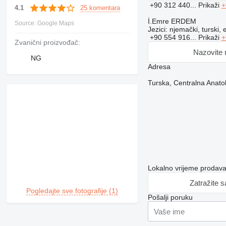
+90 312 440...
Prikaži
+
25 komentara
4.1
İ.Emre ERDEM
Source: Google Maps
Jezici:
njemački, turski, 
+90 554 916...
Prikaži
+
Zvanični proizvođač:
Nazovite
NG
Adresa
Turska, Centralna Anatol
Lokalno vrijeme prodava
Zatražite 
Pogledajte sve fotografije (1)
Pošalji poruku