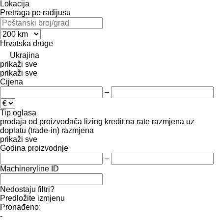
Lokacija
Pretraga po radijusu
Hrvatska
druge
Ukrajina
prikaži sve
prikaži sve
Cijena
–
Tip oglasa
prodaja
od proizvođača
lizing
kredit
na rate
razmjena uz
doplatu (trade-in)
razmjena
prikaži sve
Godina proizvodnje
–
Machineryline ID
Nedostaju filtri?
Predložite izmjenu
Pronađeno:
-