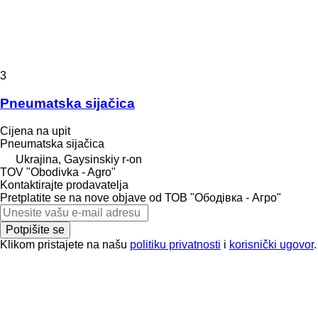
3
Pneumatska sijačica
Cijena na upit
Pneumatska sijačica
Ukrajina, Gaysinskiy r-on
TOV "Obodivka - Agro"
Kontaktirajte prodavatelja
Pretplatite se na nove objave od ТОВ "Ободівка - Агро"
Potpišite se
Klikom pristajete na našu
politiku privatnosti
i
korisnički ugovor
.