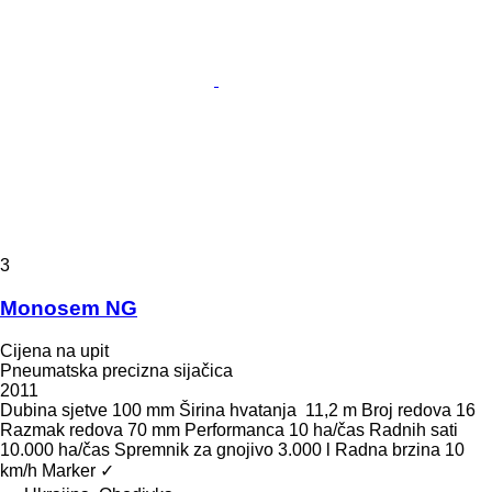
3
Monosem NG
Cijena na upit
Pneumatska precizna sijačica
2011
Dubina sjetve
100 mm
Širina hvatanja
11,2 m
Broj redova
16
Razmak redova
70 mm
Performanca
10 ha/čas
Radnih sati
10.000 ha/čas
Spremnik za gnojivo
3.000 l
Radna brzina
10
km/h
Marker
✓