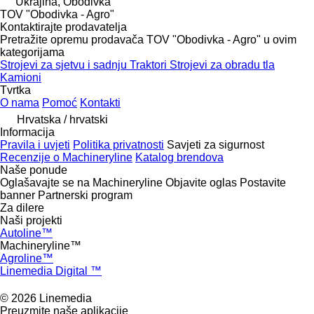
Ukrajina, Obodivka
TOV "Obodivka - Agro"
Kontaktirajte prodavatelja
Pretražite opremu prodavača TOV "Obodivka - Agro" u ovim
kategorijama
Strojevi za sjetvu i sadnju
Traktori
Strojevi za obradu tla
Kamioni
Tvrtka
O nama
Pomoć
Kontakti
Hrvatska / hrvatski
Informacija
Pravila i uvjeti
Politika privatnosti
Savjeti za sigurnost
Recenzije o Machineryline
Katalog brendova
Naše ponude
Oglašavajte se na Machineryline
Objavite oglas
Postavite
banner
Partnerski program
Za dilere
Naši projekti
Autoline™
Machineryline™
Agroline™
Linemedia Digital ™
© 2026 Linemedia
Preuzmite naše aplikacije