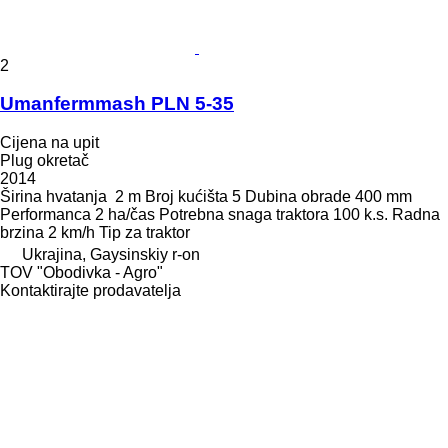
2
Umanfermmash PLN 5-35
Cijena na upit
Plug okretač
2014
Širina hvatanja
2 m
Broj kućišta
5
Dubina obrade
400 mm
Performanca
2 ha/čas
Potrebna snaga traktora
100 k.s.
Radna
brzina
2 km/h
Tip
za traktor
Ukrajina, Gaysinskiy r-on
TOV "Obodivka - Agro"
Kontaktirajte prodavatelja