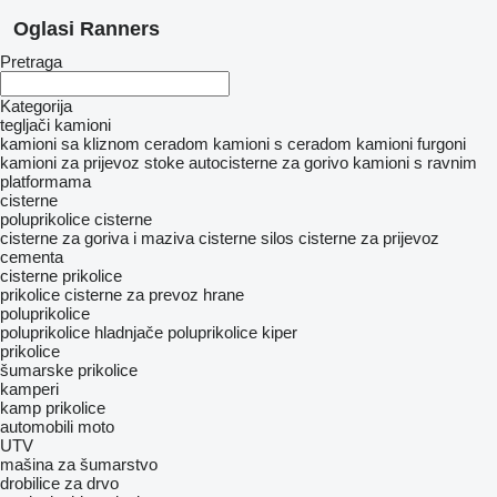
Oglasi Ranners
Pretraga
Kategorija
tegljači
kamioni
kamioni sa kliznom ceradom
kamioni s ceradom
kamioni furgoni
kamioni za prijevoz stoke
autocisterne za gorivo
kamioni s ravnim
platformama
cisterne
poluprikolice cisterne
cisterne za goriva i maziva
cisterne silos
cisterne za prijevoz
cementa
cisterne prikolice
prikolice cisterne za prevoz hrane
poluprikolice
poluprikolice hladnjače
poluprikolice kiper
prikolice
šumarske prikolice
kamperi
kamp prikolice
automobili
moto
UTV
mašina za šumarstvo
drobilice za drvo