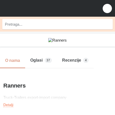
Oglasi
Recenzije
O nama
37
4
Ranners
Truck-Trailers export-import company
Detalji