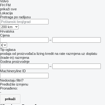
Volvo
FH
FM
prikaži sve
Lokacija
Pretraga po radijusu
Hrvatska
Cijena
–
Tip oglasa
prodaja
od proizvođača
lizing
kredit
na rate
razmjena uz doplatu
(trade-in)
razmjena
Godina proizvodnje
–
Machineryline ID
Nedostaju filtri?
Predložite izmjenu
Pronađeno:
-
prikaži