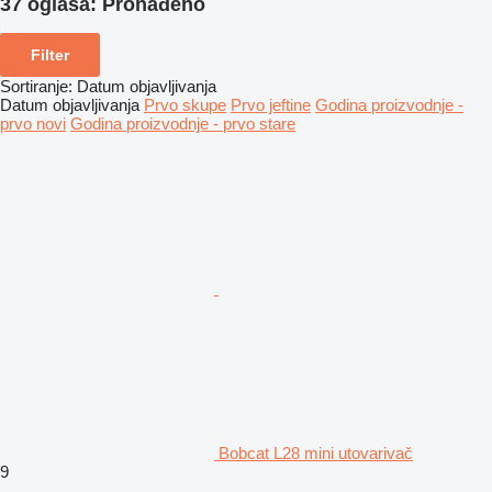
37 oglasa:
Pronađeno
Filter
Sortiranje
:
Datum objavljivanja
Datum objavljivanja
Prvo skupe
Prvo jeftine
Godina proizvodnje -
prvo novi
Godina proizvodnje - prvo stare
Bobcat L28 mini utovarivač
9