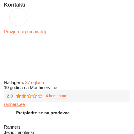
Kontakti
Provjereni prodavatelj
Na lageru:
37 oglasa
10
godina na Machineryline
2.0
4 komentara
ranners.ee
Pretplatite se na prodavca
Ranners
Jezici:
engleski