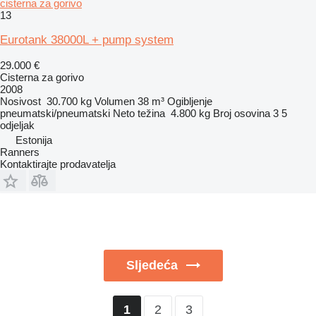
cisterna za gorivo
13
Eurotank 38000L + pump system
29.000 €
Cisterna za gorivo
2008
Nosivost
30.700 kg
Volumen
38 m³
Ogibljenje
pneumatski/pneumatski
Neto težina
4.800 kg
Broj osovina
3
5
odjeljak
Estonija
Ranners
Kontaktirajte prodavatelja
Sljedeća
2
3
1