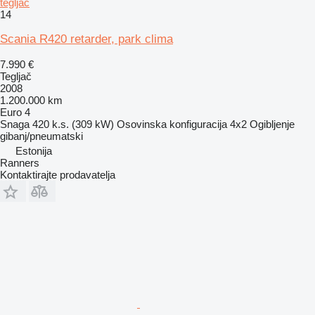
tegljač
14
Scania R420 retarder, park clima
7.990 €
Tegljač
2008
1.200.000 km
Euro 4
Snaga
420 k.s. (309 kW)
Osovinska konfiguracija
4x2
Ogibljenje
gibanj/pneumatski
Estonija
Ranners
Kontaktirajte prodavatelja