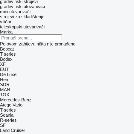
građevinski strojevi
građevinski utovarivači
mini utovarivači
strojevi za skladištenje
viličari
teleskopski utovarivači
Marka
Po ovom zahtjevu ništa nije pronađeno
Bobcat
T series
Bodex
XF
EUT
De Luxe
Hem
SDR
MAN
TGX
Mercedes-Benz
Atego
Vario
T-series
Scania
R-series
SF
Land Cruiser