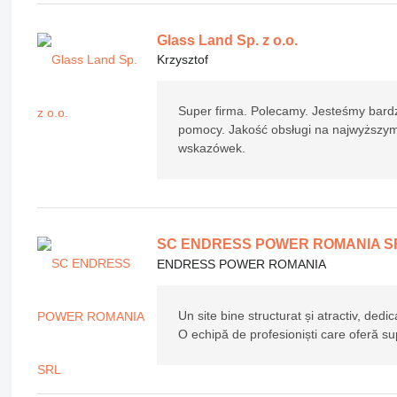
Glass Land Sp. z o.o.
Krzysztof
Super firma. Polecamy. Jesteśmy bardz
pomocy. Jakość obsługi na najwyższym 
wskazówek.
SC ENDRESS POWER ROMANIA S
ENDRESS POWER ROMANIA
Un site bine structurat și atractiv, dedi
O echipă de profesioniști care oferă supo