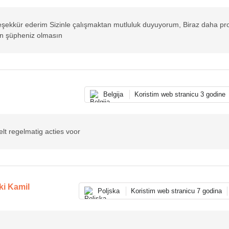
teşekkür ederim Sizinle çalışmaktan mutluluk duyuyorum, Biraz daha pr
an şüpheniz olmasın
Belgija
Koristim web stranicu 3 godine
lt regelmatig acties voor
i Kamil
Poljska
Koristim web stranicu 7 godina