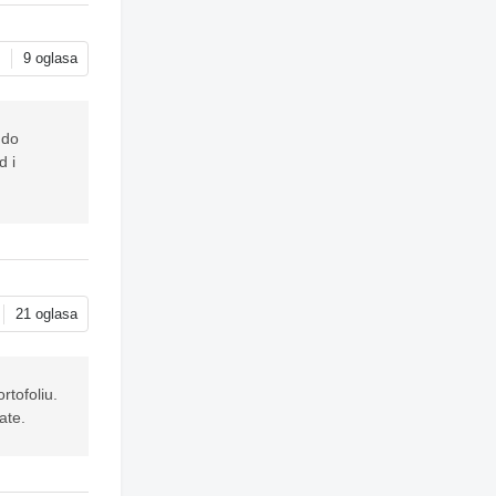
u
9 oglasa
 do
d i
21 oglasa
rtofoliu.
ate.