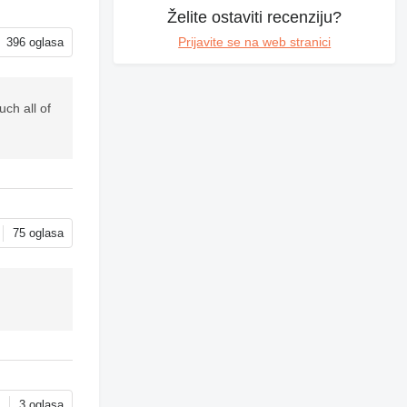
Želite ostaviti recenziju?
Prijavite se na web stranici
396 oglasa
ch all of
75 oglasa
a
3 oglasa