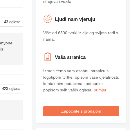
strojeva i vozila.
Ljudi nam vjeruju
43 oglasa
Više od 6500 tvrtki iz cijelog svijeta radi s
nama.
 anyone
is
Vaša stranica
Izradit ćemo vam osobnu stranicu s
logotipom tvrtke, opisom vaše djelatnosti,
kontaktnim podacima i potpunim
423 oglasa
popisom svih vaših oglasa.
primjer
Započnite s prodajom