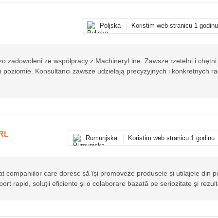
Poljska
Koristim web stranicu 1 godin
o zadowoleni ze współpracy z MachineryLine. Zawsze rzetelni i chętni
poziomie. Konsultanci zawsze udzielają precyzyjnych i konkretnych ra
RL
Rumunjska
Koristim web stranicu 1 godinu
cat companiilor care doresc să își promoveze produsele și utilajele din po
rt rapid, soluții eficiente și o colaborare bazată pe seriozitate și rezult