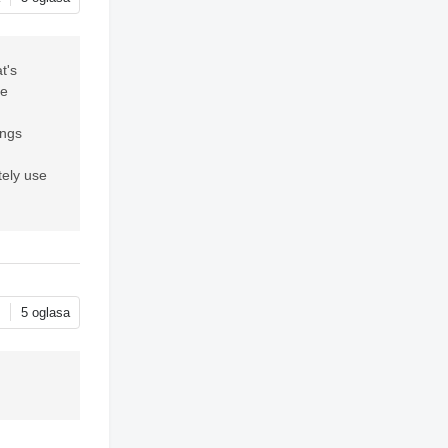
t's
re
ings
tely use
e
5 oglasa