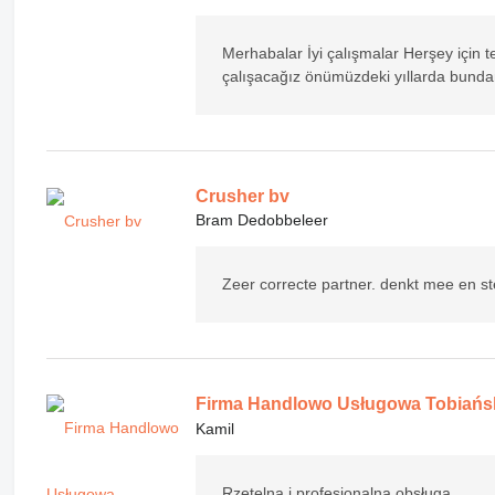
Merhabalar İyi çalışmalar Herşey için 
çalışacağız önümüzdeki yıllarda bund
Crusher bv
Bram Dedobbeleer
Zeer correcte partner. denkt mee en ste
Firma Handlowo Usługowa Tobiańsk
Kamil
Rzetelna i profesjonalna obsługa.