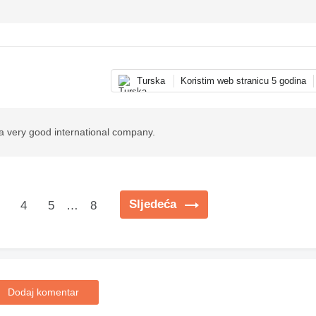
Turska
Koristim web stranicu 5 godina
 a very good international company.
Sljedeća
4
5
…
8
Dodaj komentar