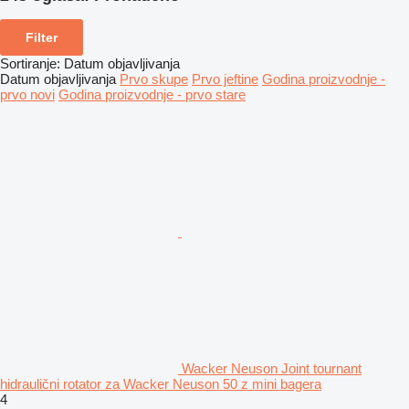
Filter
Sortiranje
:
Datum objavljivanja
Datum objavljivanja
Prvo skupe
Prvo jeftine
Godina proizvodnje -
prvo novi
Godina proizvodnje - prvo stare
Wacker Neuson Joint tournant
hidraulični rotator za Wacker Neuson 50 z mini bagera
4