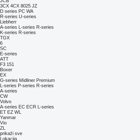
JCB
3CX
4CX
8025
JZ
D series
PC
WA
R-series
U-series
Liebherr
A-series
L-series
R-series
K-series
R-series
TGX
6
SC
E-series
ATT
F3 151
Boxer
EX
G-series
Midliner
Premium
L-series
P-series
R-series
A-series
CW
Volvo
A-series
EC
ECR
L-series
ET
EZ
WL
Yanmar
Vio
ZL
prikaži sve
Lokacija