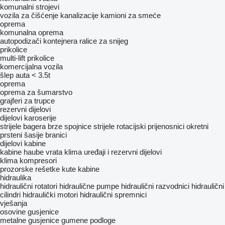
komunalni strojevi
vozila za čišćenje kanalizacije
kamioni za smeće
oprema
komunalna oprema
autopodizači kontejnera
ralice za snijeg
prikolice
multi-lift prikolice
komercijalna vozila
šlep auta < 3.5t
oprema
oprema za šumarstvo
grajferi za trupce
rezervni dijelovi
dijelovi karoserije
strijele bagera
brze spojnice
strijele
rotacijski prijenosnici
okretni
prsteni
šasije
branici
dijelovi kabine
kabine
haube
vrata
klima uređaji i rezervni dijelovi
klima kompresori
prozorske rešetke
kute kabine
hidraulika
hidraulični rotatori
hidraulične pumpe
hidraulični razvodnici
hidraulični
cilindri
hidraulički motori
hidraulični spremnici
vješanja
osovine
gusjenice
metalne gusjenice
gumenе podlogе