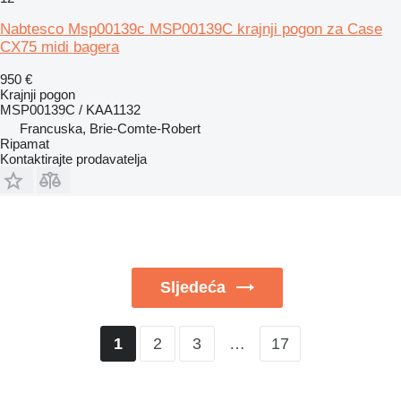
Nabtesco Msp00139c MSP00139C krajnji pogon za Case
CX75 midi bagera
950 €
Krajnji pogon
MSP00139C / KAA1132
Francuska, Brie-Comte-Robert
Ripamat
Kontaktirajte prodavatelja
Sljedeća
2
3
…
17
1