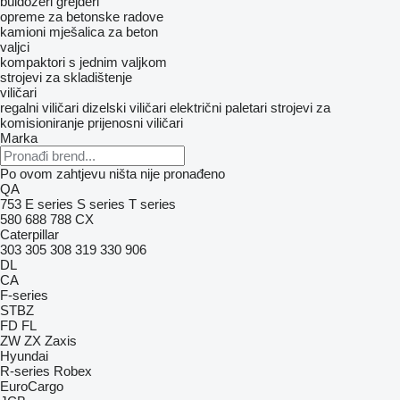
buldožeri
grejderi
opreme za betonske radove
kamioni mješalica za beton
valjci
kompaktori s jednim valjkom
strojevi za skladištenje
viličari
regalni viličari
dizelski viličari
električni paletari
strojevi za
komisioniranje
prijenosni viličari
Marka
Po ovom zahtjevu ništa nije pronađeno
QA
753
E series
S series
T series
580
688
788
CX
Caterpillar
303
305
308
319
330
906
DL
CA
F-series
STBZ
FD
FL
ZW
ZX
Zaxis
Hyundai
R-series
Robex
EuroCargo