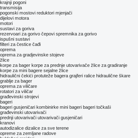
krajnji pogoni
transmisija
pogonski mostovi
reduktori
mjenjači
dijelovi motora
motori
sustavi za goriva
rezervoari za gorivo
čepovi spremnika za gorivo
ispušni sustavi
filteri za čestice čađi
oprema
oprema za gradjevinske stojeve
žlice
korpe za bager
korpe za prednje utovarivače
žlice za gradiranje
korpe za mini bagere
sejalne žlice
hidraulični čekići
protuteže bagera
grajferi
ralice
hidraulične škare
grablje za bager
oprema za viličare
rotatori za viličar
građevinski strojevi
bageri
bageri gusjeničari
kombinirke
mini bageri
bageri točkaši
građevinski utovarivači
prednji utovarivači
utovarivači gusjeničari
kranovi
autodizalice
dizalice za sve terene
opreme za zemljane radove