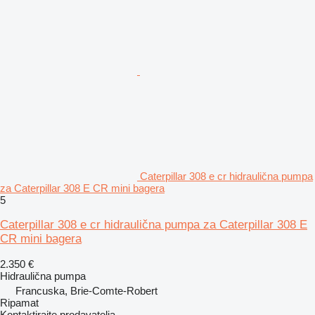
Caterpillar 308 e cr hidraulična pumpa
za Caterpillar 308 E CR mini bagera
5
Caterpillar 308 e cr hidraulična pumpa za Caterpillar 308 E
CR mini bagera
2.350 €
Hidraulična pumpa
Francuska, Brie-Comte-Robert
Ripamat
Kontaktirajte prodavatelja