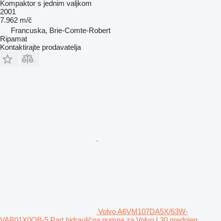
Kompaktor s jednim valjkom
2001
7.962 m/č
Francuska, Brie-Comte-Robert
Ripamat
Kontaktirajte prodavatelja
Volvo A6VM107DA5X/63W-
VAB01X0QB-5 Part hidraulična pumpa za Volvo L30 prednjeg