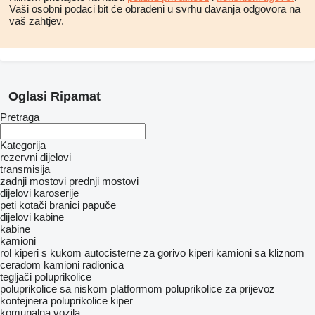
Vaši osobni podaci bit će obrađeni u svrhu davanja odgovora na
vaš zahtjev.
Oglasi Ripamat
Pretraga
Kategorija
rezervni dijelovi
transmisija
zadnji mostovi
prednji mostovi
dijelovi karoserije
peti kotači
branici
papuče
dijelovi kabine
kabine
kamioni
rol kiperi s kukom
autocisterne za gorivo
kiperi
kamioni sa kliznom
ceradom
kamioni radionica
tegljači
poluprikolice
poluprikolice sa niskom platformom
poluprikolice za prijevoz
kontejnera
poluprikolice kiper
komunalna vozila