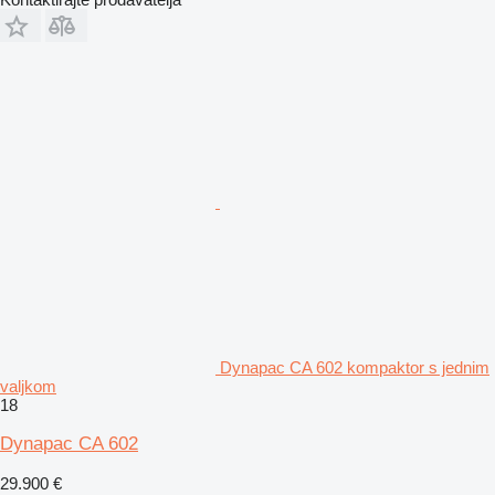
Dynapac CA 602 kompaktor s jednim
valjkom
18
Dynapac CA 602
29.900 €