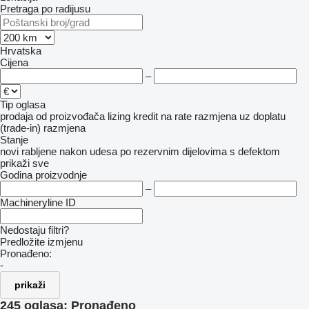
Pretraga po radijusu
Hrvatska
Cijena
–
Tip oglasa
prodaja
od proizvođača
lizing
kredit
na rate
razmjena uz doplatu
(trade-in)
razmjena
Stanje
novi
rabljene
nakon udesa
po rezervnim dijelovima
s defektom
prikaži sve
Godina proizvodnje
–
Machineryline ID
Nedostaju filtri?
Predložite izmjenu
Pronađeno:
-
prikaži
245 oglasa:
Pronađeno