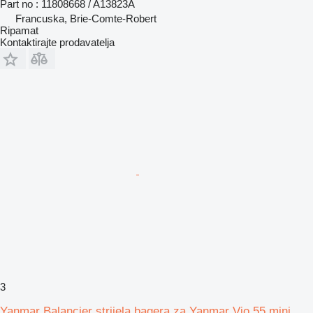
Part no : 11808668 / A13823A
Francuska, Brie-Comte-Robert
Ripamat
Kontaktirajte prodavatelja
3
Yanmar Balancier strijela bagera za Yanmar Vio 55 mini