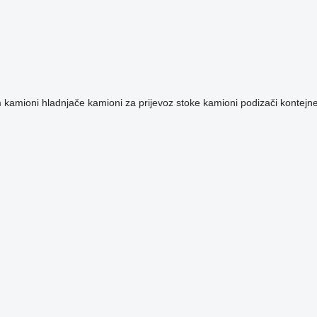
m
kamioni hladnjače
kamioni za prijevoz stoke
kamioni podizači kontejn