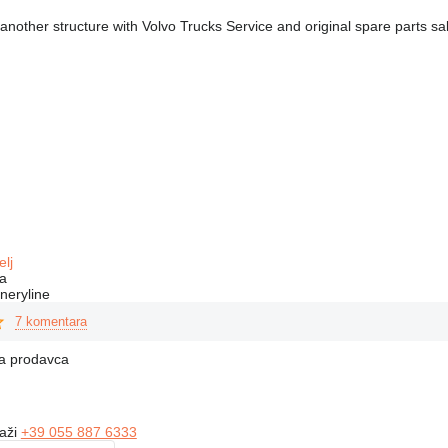
other structure with Volvo Trucks Service and original spare parts sal
elj
a
neryline
7 komentara
na prodavca
kaži
+39 055 887 6333