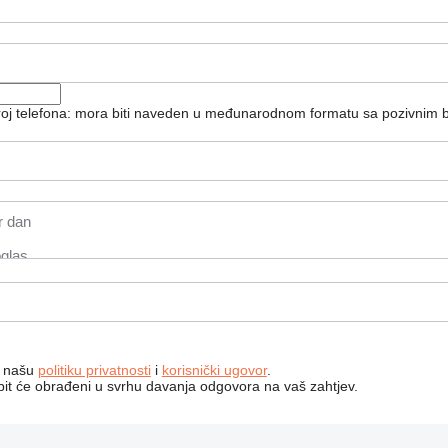
broj telefona: mora biti naveden u međunarodnom formatu sa pozivnim 
a našu
politiku privatnosti
i
korisnički ugovor
.
bit će obrađeni u svrhu davanja odgovora na vaš zahtjev.