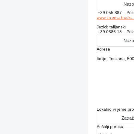
Nazo
+39 055 887...
Pri
www.tirrenia-trucks.i
Jezici:
talijanski
+39 0586 18...
Pri
Nazo
Adresa
Italija, Toskana, 50
Lokalno vrijeme pr
Zatraž
Pošalji poruku