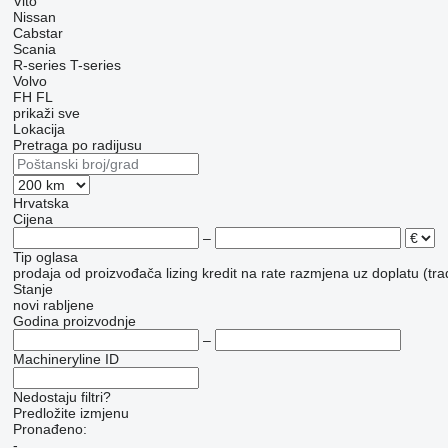
Vito
Nissan
Cabstar
Scania
R-series
T-series
Volvo
FH
FL
prikaži sve
Lokacija
Pretraga po radijusu
Hrvatska
Cijena
–
Tip oglasa
prodaja
od proizvođača
lizing
kredit
na rate
razmjena uz doplatu (tra
Stanje
novi
rabljene
Godina proizvodnje
–
Machineryline ID
Nedostaju filtri?
Predložite izmjenu
Pronađeno:
-