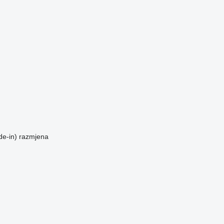
de-in)
razmjena