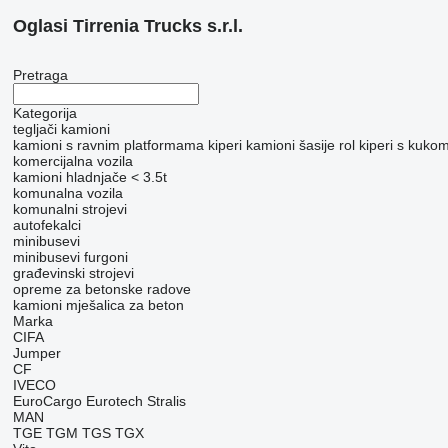
Oglasi Tirrenia Trucks s.r.l.
Pretraga
Kategorija
tegljači
kamioni
kamioni s ravnim platformama
kiperi
kamioni šasije
rol kiperi s kuko
komercijalna vozila
kamioni hladnjače < 3.5t
komunalna vozila
komunalni strojevi
autofekalci
minibusevi
minibusevi furgoni
građevinski strojevi
opreme za betonske radove
kamioni mješalica za beton
Marka
CIFA
Jumper
CF
IVECO
EuroCargo
Eurotech
Stralis
MAN
TGE
TGM
TGS
TGX