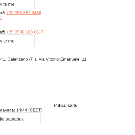
vite me
kaži
+39 055 887 9486
t
kaži
+39 0586 183 6617
vite me
041, Calenzano (FI), Via Vittorio Emanuele, 11
Prikaži kartu
odavaca: 14:44 (CEST)
ite sastanak