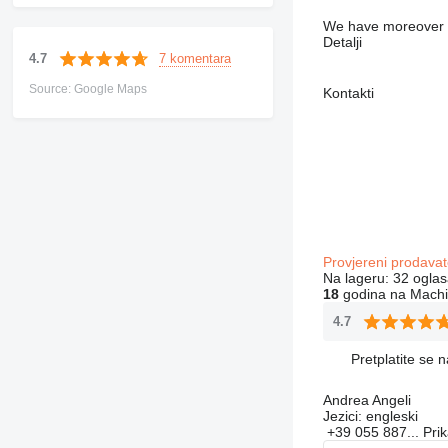
We have moreover an
Detalji
7 komentara
4.7
Source: Google Maps
Kontakti
Provjereni prodavat
Na lageru:
32 oglas
18
godina na Machi
4.7
Pretplatite se 
Andrea Angeli
Jezici:
engleski
+39 055 887...
Pri