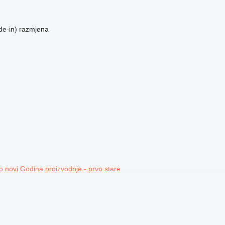
de-in)
razmjena
o novi
Godina proizvodnje - prvo stare