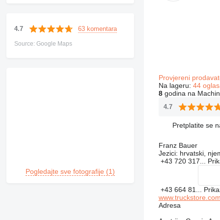
63 komentara
4.7
Source: Google Maps
Provjereni prodavat
Na lageru:
44 oglas
8
godina na Machin
4.7
Pretplatite se 
Franz Bauer
Jezici:
hrvatski, nje
+43 720 317...
Pri
Pogledajte sve fotografije (1)
+43 664 81...
Prika
www.truckstore.co
Adresa