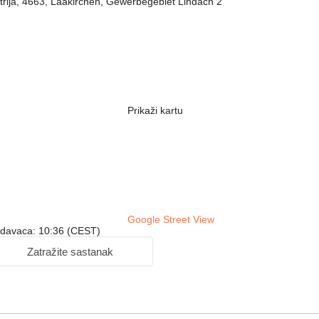
strija, 4663, Laakirchen, Gewerbegebiet Lindach 2
Prikaži kartu
Google Street View
odavaca: 10:36 (CEST)
Zatražite sastanak