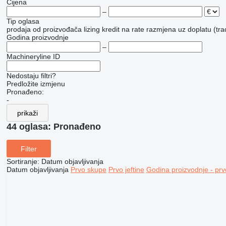
Cijena
–
Tip oglasa
prodaja
od proizvođača
lizing
kredit
na rate
razmjena uz doplatu (tra
Godina proizvodnje
–
Machineryline ID
Nedostaju filtri?
Predložite izmjenu
Pronađeno:
-
prikaži
44 oglasa:
Pronađeno
Filter
Sortiranje
:
Datum objavljivanja
Datum objavljivanja
Prvo skupe
Prvo jeftine
Godina proizvodnje - prv