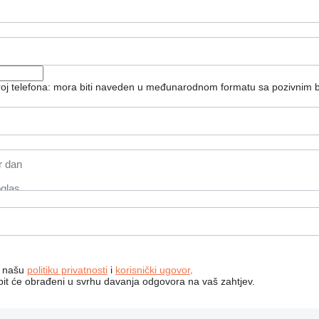
broj telefona: mora biti naveden u međunarodnom formatu sa pozivnim 
a našu
politiku privatnosti
i
korisnički ugovor
.
bit će obrađeni u svrhu davanja odgovora na vaš zahtjev.