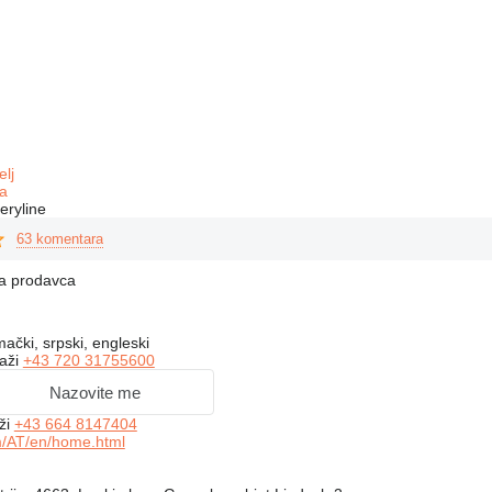
elj
a
eryline
63 komentara
na prodavca
mački, srpski, engleski
kaži
+43 720 31755600
Nazovite me
ži
+43 664 8147404
m/AT/en/home.html