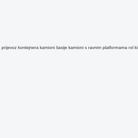
a prijevoz kontejnera
kamioni šasije
kamioni s ravnim platformama
rol k