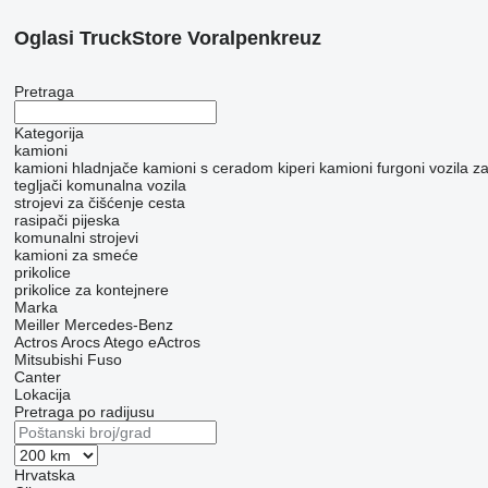
Oglasi TruckStore Voralpenkreuz
Pretraga
Kategorija
kamioni
kamioni hladnjače
kamioni s ceradom
kiperi
kamioni furgoni
vozila z
tegljači
komunalna vozila
strojevi za čišćenje cesta
rasipači pijeska
komunalni strojevi
kamioni za smeće
prikolice
prikolice za kontejnere
Marka
Meiller
Mercedes-Benz
Actros
Arocs
Atego
eActros
Mitsubishi Fuso
Canter
Lokacija
Pretraga po radijusu
Hrvatska