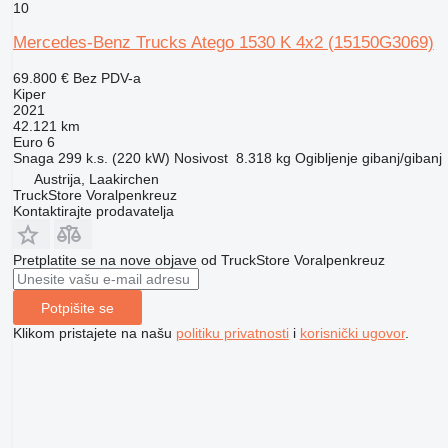
10
Mercedes-Benz Trucks Atego 1530 K 4x2
(15150G3069)
69.800 €
Bez PDV-a
Kiper
2021
42.121 km
Euro 6
Snaga
299 k.s. (220 kW)
Nosivost
8.318 kg
Ogibljenje
gibanj/gibanj
Austrija, Laakirchen
TruckStore Voralpenkreuz
Kontaktirajte prodavatelja
Pretplatite se na nove objave od TruckStore Voralpenkreuz
Potpišite se
Klikom pristajete na našu
politiku privatnosti
i
korisnički ugovor
.