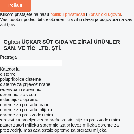
Klikom pristajete na našu
politiku privatnosti
i
korisnički ugovor
.
Vaši osobni podaci bit će obrađeni u svrhu davanja odgovora na vaš
zahtjev.
Oglasi ÜÇKAR SÜT GIDA VE ZİRAİ ÜRÜNLER
SAN. VE TİC. LTD. ŞTİ.
Pretraga
Kategorija
cisterne
poluprikolice cisterne
cisterne za prijevoz hrane
rezervoari i spremnici
spremnici za vodu
industrijske opreme
opreme za preradu hrane
opreme za preradu mlijeka
opreme za proizvodnju sira
strojevi za pravljenje sira
preše za sir
linije za proizvodnju sira
pasterizatori mlijeka
spremnici za prijevoz mlijeka
opreme za
proizvodnju maslaca
ostale opreme za preradu mlijeka