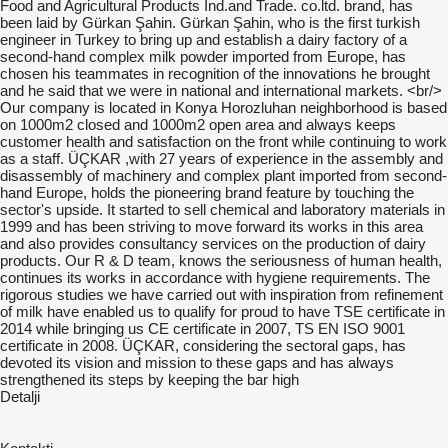
Food and Agricultural Products Ind.and Trade. co.ltd. brand, has
been laid by Gürkan Şahin. Gürkan Şahin, who is the first turkish
engineer in Turkey to bring up and establish a dairy factory of a
second-hand complex milk powder imported from Europe, has
chosen his teammates in recognition of the innovations he brought
and he said that we were in national and international markets. <br/>
Our company is located in Konya Horozluhan neighborhood is based
on 1000m2 closed and 1000m2 open area and always keeps
customer health and satisfaction on the front while continuing to work
as a staff. ÜÇKAR ,with 27 years of experience in the assembly and
disassembly of machinery and complex plant imported from second-
hand Europe, holds the pioneering brand feature by touching the
sector's upside. It started to sell chemical and laboratory materials in
1999 and has been striving to move forward its works in this area
and also provides consultancy services on the production of dairy
products. Our R & D team, knows the seriousness of human health,
continues its works in accordance with hygiene requirements. The
rigorous studies we have carried out with inspiration from refinement
of milk have enabled us to qualify for proud to have TSE certificate in
2014 while bringing us CE certificate in 2007, TS EN ISO 9001
certificate in 2008. ÜÇKAR, considering the sectoral gaps, has
devoted its vision and mission to these gaps and has always
strengthened its steps by keeping the bar high
Detalji