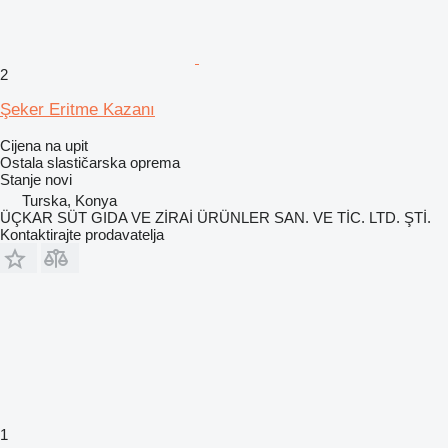
2
Şeker Eritme Kazanı
Cijena na upit
Ostala slastičarska oprema
Stanje
novi
Turska, Konya
ÜÇKAR SÜT GIDA VE ZİRAİ ÜRÜNLER SAN. VE TİC. LTD. ŞTİ.
Kontaktirajte prodavatelja
1