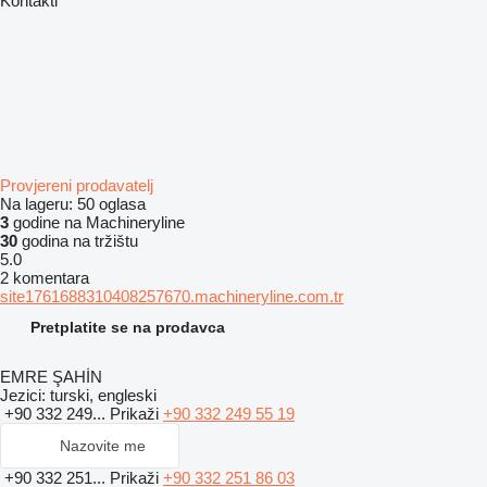
Kontakti
Provjereni prodavatelj
Na lageru:
50 oglasa
3
godine na Machineryline
30
godina na tržištu
5.0
2 komentara
site1761688310408257670.machineryline.com.tr
Pretplatite se na prodavca
EMRE ŞAHİN
Jezici:
turski, engleski
+90 332 249...
Prikaži
+90 332 249 55 19
Nazovite me
+90 332 251...
Prikaži
+90 332 251 86 03