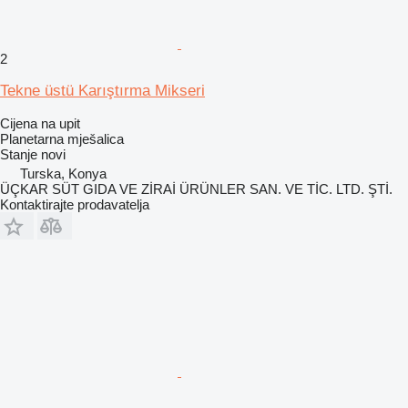
2
Tekne üstü Karıştırma Mikseri
Cijena na upit
Planetarna mješalica
Stanje
novi
Turska, Konya
ÜÇKAR SÜT GIDA VE ZİRAİ ÜRÜNLER SAN. VE TİC. LTD. ŞTİ.
Kontaktirajte prodavatelja