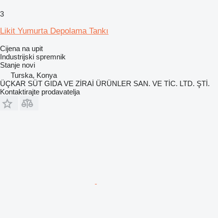
3
Likit Yumurta Depolama Tankı
Cijena na upit
Industrijski spremnik
Stanje
novi
Turska, Konya
ÜÇKAR SÜT GIDA VE ZİRAİ ÜRÜNLER SAN. VE TİC. LTD. ŞTİ.
Kontaktirajte prodavatelja