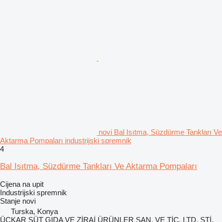
novi Bal Isıtma, Süzdürme Tankları Ve
Aktarma Pompaları industrijski spremnik
4
Bal Isıtma, Süzdürme Tankları Ve Aktarma Pompaları
Cijena na upit
Industrijski spremnik
Stanje
novi
Turska, Konya
ÜÇKAR SÜT GIDA VE ZİRAİ ÜRÜNLER SAN. VE TİC. LTD. ŞTİ.