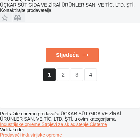
ÜÇKAR SÜT GIDA VE ZİRAİ ÜRÜNLER SAN. VE TİC. LTD. ŞTİ.
Kontaktirajte prodavatelja
Sljedeća
2
3
4
1
Pretražite opremu prodavača ÜÇKAR SÜT GIDA VE ZİRAİ
ÜRÜNLER SAN. VE TİC. LTD. ŞTİ. u ovim kategorijama
Industrijske opreme
Strojevi za skladištenje
Cisterne
Vidi također
Prodavači industrijske opreme