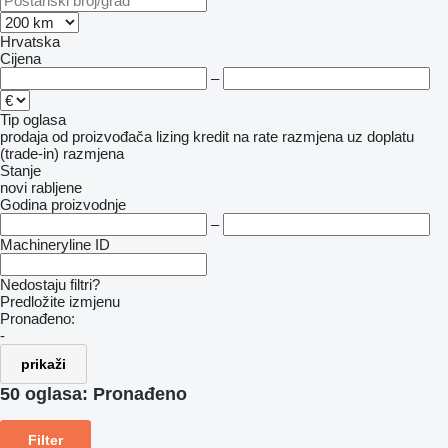
Hrvatska
Cijena
–
Tip oglasa
prodaja
od proizvođača
lizing
kredit
na rate
razmjena uz doplatu
(trade-in)
razmjena
Stanje
novi
rabljene
Godina proizvodnje
–
Machineryline ID
Nedostaju filtri?
Predložite izmjenu
Pronađeno:
-
prikaži
50 oglasa:
Pronađeno
Filter