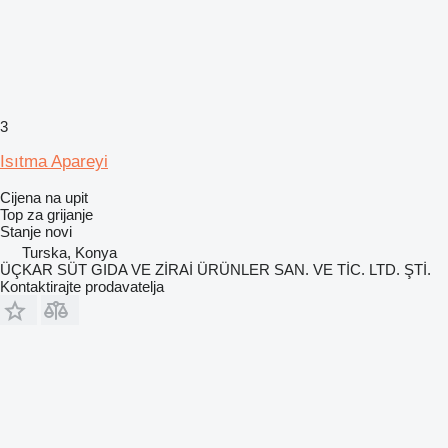
3
Isıtma Apareyi
Cijena na upit
Top za grijanje
Stanje
novi
Turska, Konya
ÜÇKAR SÜT GIDA VE ZİRAİ ÜRÜNLER SAN. VE TİC. LTD. ŞTİ.
Kontaktirajte prodavatelja