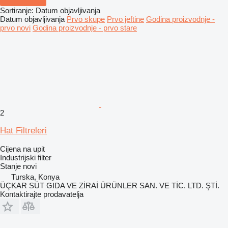
Sortiranje
:
Datum objavljivanja
Datum objavljivanja
Prvo skupe
Prvo jeftine
Godina proizvodnje -
prvo novi
Godina proizvodnje - prvo stare
2
Hat Filtreleri
Cijena na upit
Industrijski filter
Stanje
novi
Turska, Konya
ÜÇKAR SÜT GIDA VE ZİRAİ ÜRÜNLER SAN. VE TİC. LTD. ŞTİ.
Kontaktirajte prodavatelja