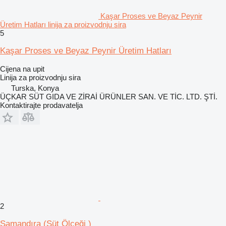
Kaşar Proses ve Beyaz Peynir
Üretim Hatları linija za proizvodnju sira
5
Kaşar Proses ve Beyaz Peynir Üretim Hatları
Cijena na upit
Linija za proizvodnju sira
Turska, Konya
ÜÇKAR SÜT GIDA VE ZİRAİ ÜRÜNLER SAN. VE TİC. LTD. ŞTİ.
Kontaktirajte prodavatelja
2
Samandıra (Süt Ölçeği )