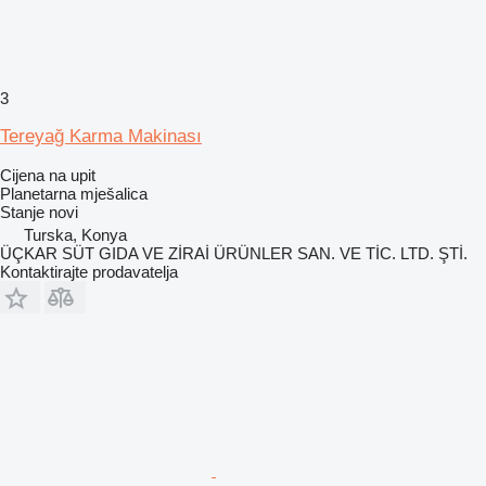
3
Tereyağ Karma Makinası
Cijena na upit
Planetarna mješalica
Stanje
novi
Turska, Konya
ÜÇKAR SÜT GIDA VE ZİRAİ ÜRÜNLER SAN. VE TİC. LTD. ŞTİ.
Kontaktirajte prodavatelja