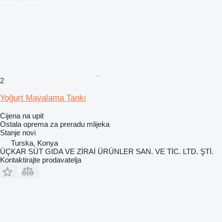
2
Yoğurt Mayalama Tankı
Cijena na upit
Ostala oprema za preradu mlijeka
Stanje
novi
Turska, Konya
ÜÇKAR SÜT GIDA VE ZİRAİ ÜRÜNLER SAN. VE TİC. LTD. ŞTİ.
Kontaktirajte prodavatelja