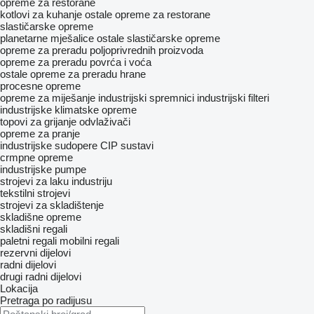
opreme za restorane
kotlovi za kuhanje
ostale opreme za restorane
slastičarske opreme
planetarne mješalice
ostale slastičarske opreme
opreme za preradu poljoprivrednih proizvoda
opreme za preradu povrća i voća
ostale opreme za preradu hrane
procesne opreme
opreme za miješanje
industrijski spremnici
industrijski filteri
industrijske klimatske opreme
topovi za grijanje
odvlaživači
opreme za pranje
industrijske sudopere
CIP sustavi
crmpne opreme
industrijske pumpe
strojevi za laku industriju
tekstilni strojevi
strojevi za skladištenje
skladišne opreme
skladišni regali
paletni regali
mobilni regali
rezervni dijelovi
radni dijelovi
drugi radni dijelovi
Lokacija
Pretraga po radijusu