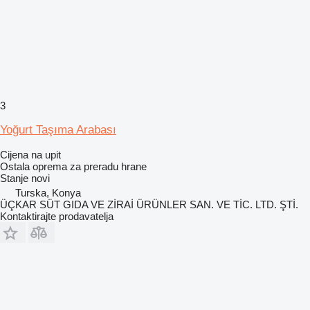
3
Yoğurt Taşıma Arabası
Cijena na upit
Ostala oprema za preradu hrane
Stanje
novi
Turska, Konya
ÜÇKAR SÜT GIDA VE ZİRAİ ÜRÜNLER SAN. VE TİC. LTD. ŞTİ.
Kontaktirajte prodavatelja