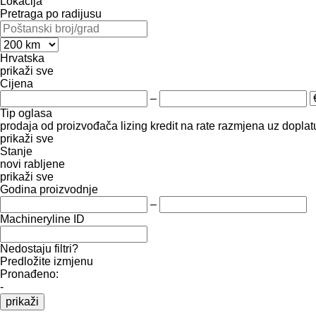
Lokacija
Pretraga po radijusu
Hrvatska
prikaži sve
Cijena
–
Tip oglasa
prodaja
od proizvođača
lizing
kredit
na rate
razmjena uz doplatu
prikaži sve
Stanje
novi
rabljene
prikaži sve
Godina proizvodnje
–
Machineryline ID
Nedostaju filtri?
Predložite izmjenu
Pronađeno:
-
prikaži