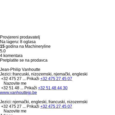
Provjereni prodavatelj
Na lageru:
8 oglasa
15
godina na Machineryline
5.0
4 komentara
Pretplatite se na prodavca
Jean-Philip Vanhoutte
Jezici:
francuski, nizozemski, njemački, engleski
+32 475 27 ...
Prikaži
+32 475 27 45 07
Nazovite me
+32 51 48 ...
Prikaži
+32 51 48 44 30
www.vanhouttejp.be
Jezici:
njemački, engleski, francuski, nizozemski
+32 475 27 ...
Prikaži
+32 475 27 45 07
Nazovite me