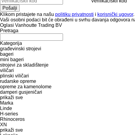
Verifikaciskii kod
Klikom pristajete na našu
politiku privatnosti
i
korisnički ugovor
.
Vaši osobni podaci bit će obrađeni u svrhu davanja odgovora na
Oglasi Vanhoutte Trading BV
Pretraga
Kategorija
građevinski strojevi
bageri
mini bageri
strojevi za skladištenje
viličari
plinski viličari
rudarske opreme
opreme za kamenolome
damperi gusjeničari
prikaži sve
Marka
Linde
H-series
Rhinoceros
XN
prikaži sve