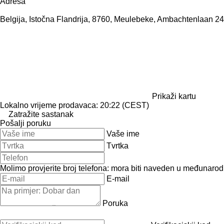
Adresa
Belgija, Istočna Flandrija, 8760, Meulebeke, Ambachtenlaan 24
Prikaži kartu
Lokalno vrijeme prodavaca: 20:22 (CEST)
Zatražite sastanak
Pošalji poruku
Vaše ime
Tvrtka
Molimo provjerite broj telefona: mora biti naveden u međunaro
E-mail
Poruka