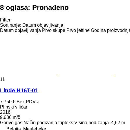
8 oglasa:
Pronađeno
Filter
Sortiranje
:
Datum objavljivanja
Datum objavljivanja
Prvo skupe
Prvo jeftine
Godina proizvodnje
11
Linde H16T-01
7.750 €
Bez PDV-a
Plinski viličar
2016
9.636 m/č
Gorivo
gas
Način podizanja
tripleks
Visina podizanja
4,62 m
Belgija, Meulebeke