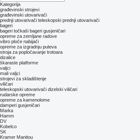
Kategorija
građevinski strojevi
građevinski utovarivači
prednji utovarivači
teleskopski prednji utovarivači
bageri
bageri točkaši
bageri gusjeničari
opreme za zemljane radove
vibro ploče
nabijači
opreme za izgradnju puteva
stroja za popločavanje trotoara
dizalice
škaraste platforme
valjci
mali valjci
strojevi za skladištenje
viličari
teleskopski utovarivači
dizelski viličari
rudarske opreme
opreme za kamenolome
damperi gusjeničari
Marka
Hamm
DV
Kobelco
SK
Kramer
Manitou