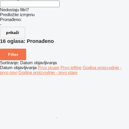
Nedostaju filtri?
Predložite izmjenu
Pronađeno:
-
prikaži
16 oglasa:
Pronađeno
Filter
Sortiranje
:
Datum objavljivanja
Datum objavljivanja
Prvo skupe
Prvo jeftine
Godina proizvodnje -
prvo novi
Godina proizvodnje - prvo stare