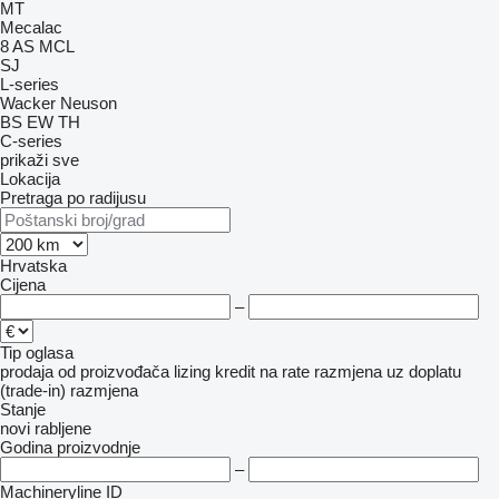
MT
Mecalac
8
AS
MCL
SJ
L-series
Wacker Neuson
BS
EW
TH
C-series
prikaži sve
Lokacija
Pretraga po radijusu
Hrvatska
Cijena
–
Tip oglasa
prodaja
od proizvođača
lizing
kredit
na rate
razmjena uz doplatu
(trade-in)
razmjena
Stanje
novi
rabljene
Godina proizvodnje
–
Machineryline ID