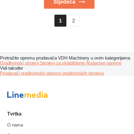
Sljedeća
2
1
Pretražite opremu prodavača VDH Machinery u ovim kategorijama
Građevinski strojevi
Strojevi za skladištenje
Rudarske opreme
Vidi također
Prodavači građevinske opreme građevinskih strojeva
Tvrtka
O nama