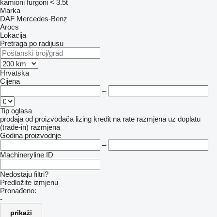
kamioni furgoni < 3.5t
Marka
DAF
Mercedes-Benz
Arocs
Lokacija
Pretraga po radijusu
Hrvatska
Cijena
–
Tip oglasa
prodaja
od proizvođača
lizing
kredit
na rate
razmjena uz doplatu
(trade-in)
razmjena
Godina proizvodnje
–
Machineryline ID
Nedostaju filtri?
Predložite izmjenu
Pronađeno:
-
prikaži