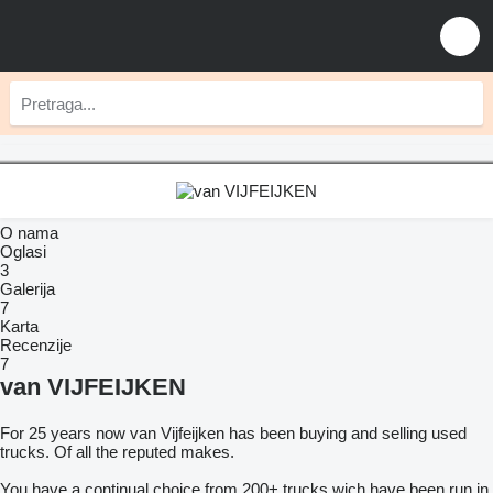
O nama
Oglasi
3
Galerija
7
Karta
Recenzije
7
van VIJFEIJKEN
For 25 years now van Vijfeijken has been buying and selling used
trucks. Of all the reputed makes.
You have a continual choice from 200+ trucks wich have been run in,