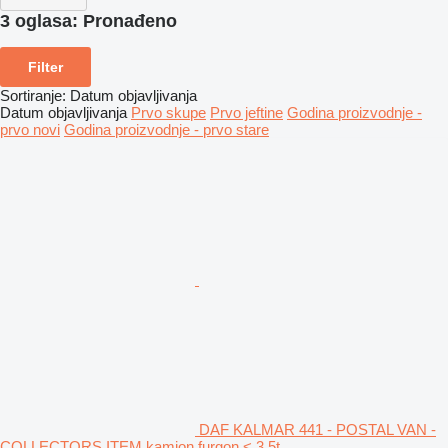
3 oglasa:
Pronađeno
Filter
Sortiranje
:
Datum objavljivanja
Datum objavljivanja
Prvo skupe
Prvo jeftine
Godina proizvodnje -
prvo novi
Godina proizvodnje - prvo stare
DAF KALMAR 441 - POSTAL VAN -
COLLECTORS ITEM kamion furgon < 3.5t