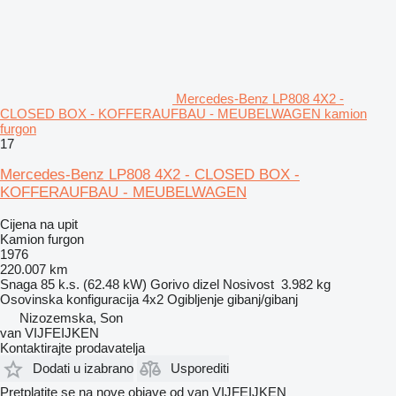
Mercedes-Benz LP808 4X2 -
CLOSED BOX - KOFFERAUFBAU - MEUBELWAGEN kamion
furgon
17
Mercedes-Benz LP808 4X2 - CLOSED BOX -
KOFFERAUFBAU - MEUBELWAGEN
Cijena na upit
Kamion furgon
1976
220.007 km
Snaga
85 k.s. (62.48 kW)
Gorivo
dizel
Nosivost
3.982 kg
Osovinska konfiguracija
4x2
Ogibljenje
gibanj/gibanj
Nizozemska, Son
van VIJFEIJKEN
Kontaktirajte prodavatelja
Dodati u izabrano
Usporediti
Pretplatite se na nove objave od van VIJFEIJKEN