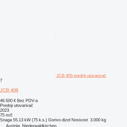
JCB 409 prednji utovarivač
7
JCB 409
46.500 €
Bez PDV-a
Prednji utovarivač
2023
75 m/č
Snaga
55.13 kW (75 k.s.)
Gorivo
dizel
Nosivost
3.000 kg
Austrija, Niederwaldkirchen