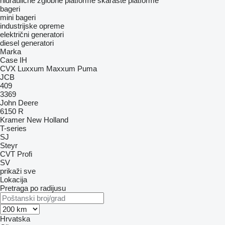
hidraulične zglobne platforme
škaraste platforme
bageri
mini bageri
industrijske opreme
električni generatori
diesel generatori
Marka
Case IH
CVX
Luxxum
Maxxum
Puma
JCB
409
3369
John Deere
6150 R
Kramer
New Holland
T-series
SJ
Steyr
CVT
Profi
SV
prikaži sve
Lokacija
Pretraga po radijusu
Hrvatska