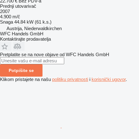
22.700 €
Bez PDV-a
Prednji utovarivač
2007
4.900 m/č
Snaga
44.84 kW (61 k.s.)
Austrija, Niederwaldkirchen
WFC Handels GmbH
Kontaktirajte prodavatelja
Pretplatite se na nove objave od WFC Handels GmbH
Potpišite se
Klikom pristajete na našu
politiku privatnosti
i
korisnički ugovor
.