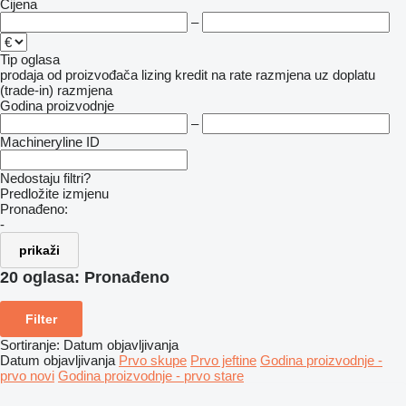
Cijena
–
Tip oglasa
prodaja
od proizvođača
lizing
kredit
na rate
razmjena uz doplatu
(trade-in)
razmjena
Godina proizvodnje
–
Machineryline ID
Nedostaju filtri?
Predložite izmjenu
Pronađeno:
-
prikaži
20 oglasa:
Pronađeno
Filter
Sortiranje
:
Datum objavljivanja
Datum objavljivanja
Prvo skupe
Prvo jeftine
Godina proizvodnje -
prvo novi
Godina proizvodnje - prvo stare