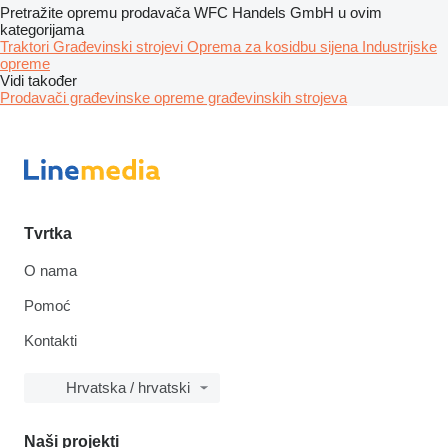
Pretražite opremu prodavača WFC Handels GmbH u ovim
kategorijama
Traktori
Građevinski strojevi
Oprema za kosidbu sijena
Industrijske
opreme
Vidi također
Prodavači građevinske opreme građevinskih strojeva
Tvrtka
O nama
Pomoć
Kontakti
Hrvatska / hrvatski
Naši projekti