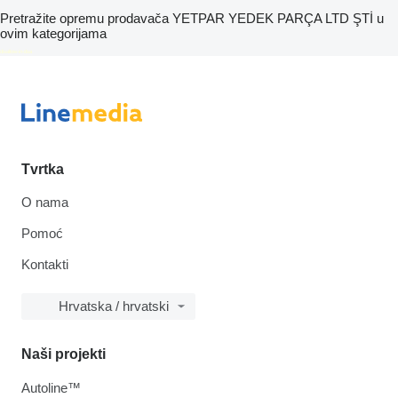
Pretražite opremu prodavača YETPAR YEDEK PARÇA LTD ŞTİ u
ovim kategorijama
disallow-in-dsa
Tvrtka
O nama
Pomoć
Kontakti
Hrvatska / hrvatski
Naši projekti
Autoline™