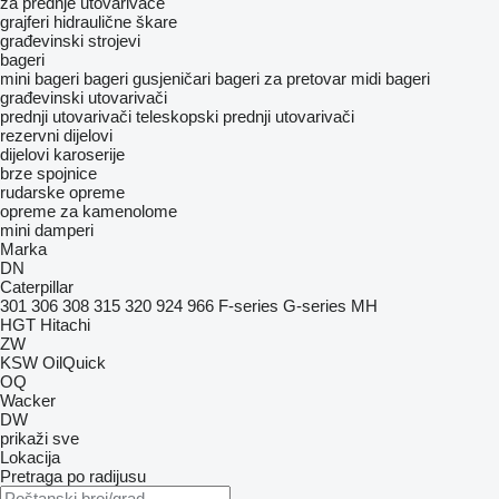
za prednje utovarivače
grajferi
hidraulične škare
građevinski strojevi
bageri
mini bageri
bageri gusjeničari
bageri za pretovar
midi bageri
građevinski utovarivači
prednji utovarivači
teleskopski prednji utovarivači
rezervni dijelovi
dijelovi karoserije
brze spojnice
rudarske opreme
opreme za kamenolome
mini damperi
Marka
DN
Caterpillar
301
306
308
315
320
924
966
F-series
G-series
MH
HGT
Hitachi
ZW
KSW
OilQuick
OQ
Wacker
DW
prikaži sve
Lokacija
Pretraga po radijusu