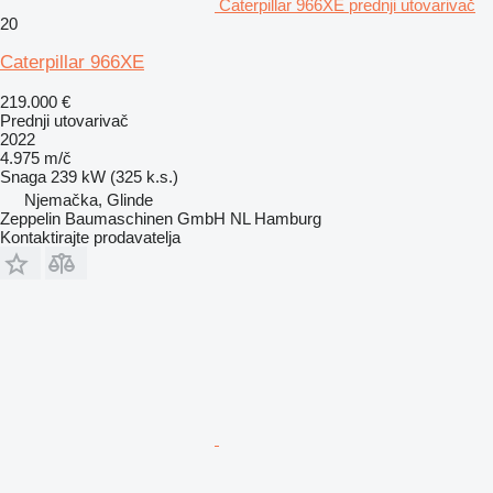
Caterpillar 966XE prednji utovarivač
20
Caterpillar 966XE
219.000 €
Prednji utovarivač
2022
4.975 m/č
Snaga
239 kW (325 k.s.)
Njemačka, Glinde
Zeppelin Baumaschinen GmbH NL Hamburg
Kontaktirajte prodavatelja