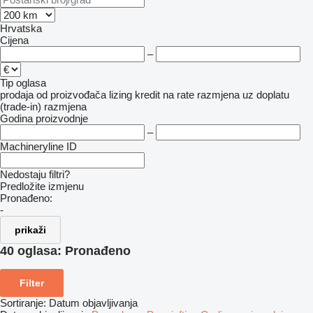
Hrvatska
Cijena
–
Tip oglasa
prodaja
od proizvođača
lizing
kredit
na rate
razmjena uz doplatu
(trade-in)
razmjena
Godina proizvodnje
–
Machineryline ID
Nedostaju filtri?
Predložite izmjenu
Pronađeno:
-
prikaži
40 oglasa:
Pronađeno
Filter
Sortiranje
:
Datum objavljivanja