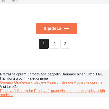
Sljedeća
2
3
1
Pretražite opremu prodavača Zeppelin Baumaschinen GmbH NL
Hamburg u ovim kategorijama
Oprema
Građevinski strojevi
Rezervni dijelovi
Rudarske opreme
Vidi također
Prodavači Caterpillar
Prodavači građevinske opreme građevinskih
strojeva