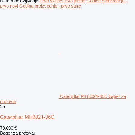
Datum objavljivanja
Prvo skupe
Prvo jeftine
Godina proizvodnje -
prvo novi
Godina proizvodnje - prvo stare
Caterpillar MH3024-06C bager za
pretovar
25
Caterpillar MH3024-06C
79.000 €
Bager za pretovar