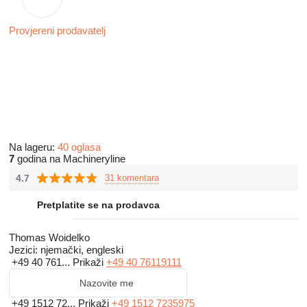
Provjereni prodavatelj
Na lageru:
40 oglasa
7
godina na Machineryline
4.7
31 komentara
Pretplatite se na prodavca
Thomas Woidelko
Jezici:
njemački, engleski
+49 40 761...
Prikaži
+49 40 76119111
Nazovite me
+49 1512 72...
Prikaži
+49 1512 7235975