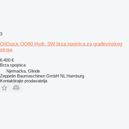
3
OilQuick OQ80 Hydr. SW brza spojnica za građevinskog
stroja
6.400 €
Brza spojnica
Njemačka, Glinde
Zeppelin Baumaschinen GmbH NL Hamburg
Kontaktirajte prodavatelja