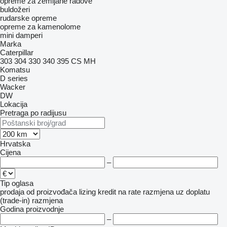
opreme za zemljane radove
buldožeri
rudarske opreme
opreme za kamenolome
mini damperi
Marka
Caterpillar
303
304
330
340
395
CS
MH
Komatsu
D series
Wacker
DW
Lokacija
Pretraga po radijusu
Hrvatska
Cijena
–
Tip oglasa
prodaja
od proizvođača
lizing
kredit
na rate
razmjena uz doplatu
(trade-in)
razmjena
Godina proizvodnje
–