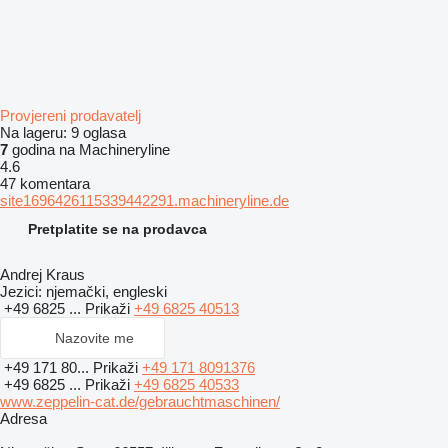
Provjereni prodavatelj
Na lageru:
9 oglasa
7
godina na Machineryline
4.6
47 komentara
site1696426115339442291.machineryline.de
Pretplatite se na prodavca
Andrej Kraus
Jezici:
njemački, engleski
+49 6825 ...
Prikaži
+49 6825 40513
Nazovite me
+49 171 80...
Prikaži
+49 171 8091376
+49 6825 ...
Prikaži
+49 6825 40533
www.zeppelin-cat.de/gebrauchtmaschinen/
Adresa