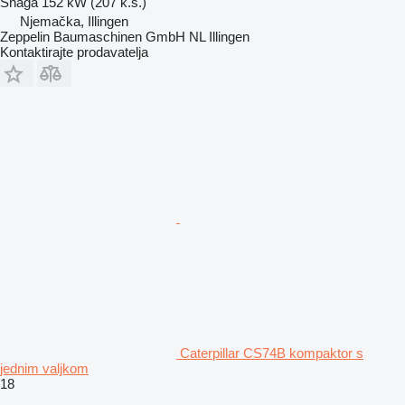
Snaga
152 kW (207 k.s.)
Njemačka, Illingen
Zeppelin Baumaschinen GmbH NL Illingen
Kontaktirajte prodavatelja
Caterpillar CS74B kompaktor s
jednim valjkom
18