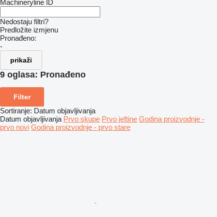
Machineryline ID
Nedostaju filtri?
Predložite izmjenu
Pronađeno:
-
prikaži
9 oglasa:
Pronađeno
Filter
Sortiranje
:
Datum objavljivanja
Datum objavljivanja
Prvo skupe
Prvo jeftine
Godina proizvodnje -
prvo novi
Godina proizvodnje - prvo stare