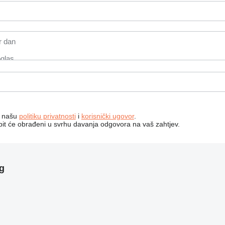
a našu
politiku privatnosti
i
korisnički ugovor
.
bit će obrađeni u svrhu davanja odgovora na vaš zahtjev.
g