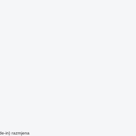
de-in)
razmjena