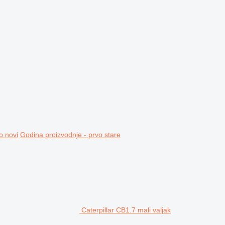
o novi
Godina proizvodnje - prvo stare
Caterpillar CB1.7 mali valjak