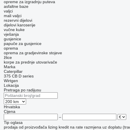
opreme za izgradnju puteva
asfaltne baze
valjci
mali valjci
rezervni dijelovi
dijelovi karoserije
vučne kuke
vješanja
gusjenice
papuče za gusjenice
oprema
oprema za gradjevinske stojeve
žlice
korpe za prednje utovarivače
Marka
Caterpillar
375
CB
D series
Wirtgen
Lokacija
Pretraga po radijusu
Hrvatska
Cijena
–
Tip oglasa
prodaja
od proizvođača
lizing
kredit
na rate
razmjena uz doplatu (tra