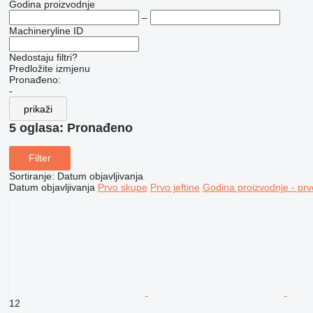
Godina proizvodnje
–
Machineryline ID
Nedostaju filtri?
Predložite izmjenu
Pronađeno:
-
prikaži
5 oglasa:
Pronađeno
Filter
Sortiranje
:
Datum objavljivanja
Datum objavljivanja
Prvo skupe
Prvo jeftine
Godina proizvodnje - prv
12