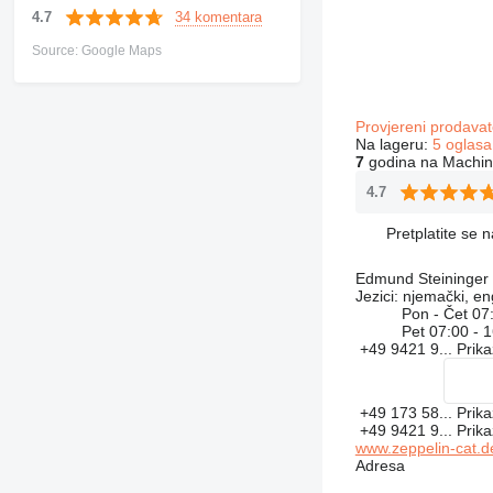
34 komentara
4.7
Source: Google Maps
Provjereni prodavat
Na lageru:
5 oglasa
7
godina na Machin
4.7
Pretplatite se 
Edmund Steininger
Jezici:
njemački, en
Pon - Čet
07
Pet
07:00 - 
+49 9421 9...
Prika
+49 173 58...
Prika
+49 9421 9...
Prika
www.zeppelin-cat.d
Adresa