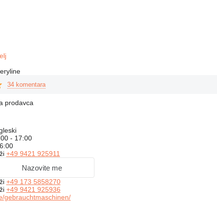
elj
eryline
34 komentara
na prodavca
gleski
:00 - 17:00
16:00
ži
+49 9421 925911
Nazovite me
ži
+49 173 5858270
ži
+49 9421 925936
e/gebrauchtmaschinen/