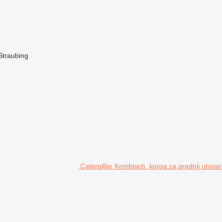
Straubing
Caterpillar Kombisch. korpa za prednji utovar