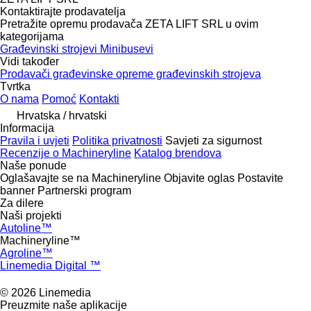
Kontaktirajte prodavatelja
Pretražite opremu prodavača ZETA LIFT SRL u ovim
kategorijama
Građevinski strojevi
Minibusevi
Vidi također
Prodavači građevinske opreme građevinskih strojeva
Tvrtka
O nama
Pomoć
Kontakti
Hrvatska / hrvatski
Informacija
Pravila i uvjeti
Politika privatnosti
Savjeti za sigurnost
Recenzije o Machineryline
Katalog brendova
Naše ponude
Oglašavajte se na Machineryline
Objavite oglas
Postavite
banner
Partnerski program
Za dilere
Naši projekti
Autoline™
Machineryline™
Agroline™
Linemedia Digital ™
© 2026 Linemedia
Preuzmite naše aplikacije