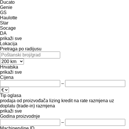
Ducato
Genie
GS
Haulotte
Star
Socage
DA
prikaži sve
Lokacija
Pretraga po radijusu
Hrvatska
prikaži sve
Cijena
–
Tip oglasa
prodaja
od proizvođača
lizing
kredit
na rate
razmjena uz
doplatu (trade-in)
razmjena
prikaži sve
Godina proizvodnje
–
Machineryline ID