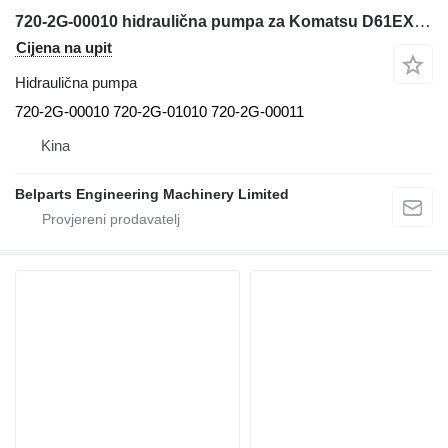
720-2G-00010 hidraulična pumpa za Komatsu D61EX-23 D61PX-23 D61EXI-23 D61PXI-23 bulldozer buldožera
Cijena na upit
Hidraulična pumpa
720-2G-00010 720-2G-01010 720-2G-00011
Kina
Belparts Engineering Machinery Limited