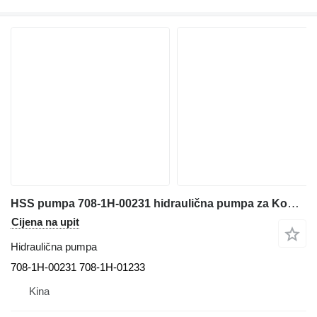
HSS pumpa 708-1H-00231 hidraulična pumpa za Komatsu D85EX-15 D85PX-15 D85EX-15EO D85PX-15EO bulldozer građevinskog stroja
Cijena na upit
Hidraulična pumpa
708-1H-00231 708-1H-01233
Kina