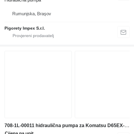
Rumunjska, Braşov
Pigorety Impex S.r.l.
708-1L-00011 hidraulična pumpa za Komatsu D65EX-12 D65PX-12 D65EX-12H D65EX-12U bulldozer građevinskog stroja
Cijena na upit