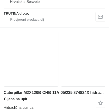
Hrvatska, Sesvete
TRUTINA d.o.o.
Caterpillar M2X120B-CHB-11A-05/235 874824X hidraulična pumpa za Caterpillar 320B bagera
Cijena na upit
Hidraulična pumpa