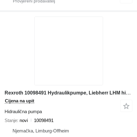
Rexroth 10098491 Hydraulikpumpe, Liebherr LHM hidraulična pumpa za Liebherr LHM građevinskog stroja
Cijena na upit
Hidraulična pumpa
Stanje
novi
10098491
Njemačka, Limburg-Offheim