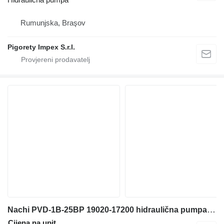
Rumunjska, Braşov
Pigorety Impex S.r.l.
Nachi PVD-1B-25BP 19020-17200 hidraulična pumpa za Takeuchi TB125 mini bagera
Cijena na upit