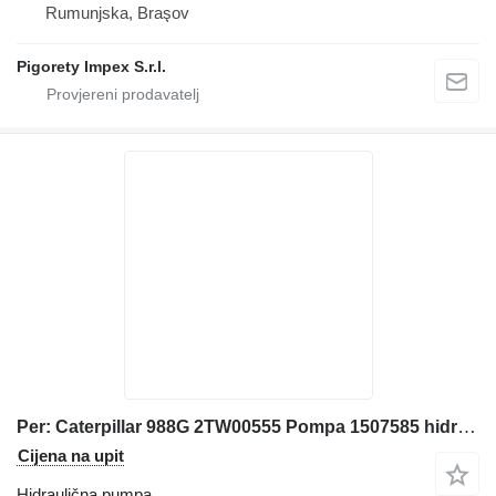
Rumunjska, Braşov
Pigorety Impex S.r.l.
Per: Caterpillar 988G 2TW00555 Pompa 1507585 hidraulična pumpa za Caterpillar 988G 2TW00555 buldožera
Cijena na upit
Hidraulična pumpa