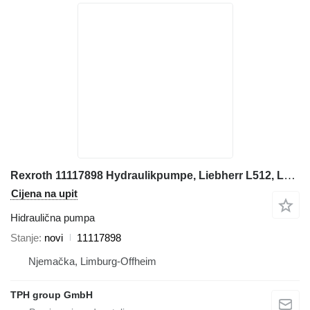
Rexroth 11117898 Hydraulikpumpe, Liebherr L512, L514 hidraulična pumpa za Liebherr L512, L514 prednjeg utovarivača
Cijena na upit
Hidraulična pumpa
Stanje
novi
11117898
Njemačka, Limburg-Offheim
TPH group GmbH