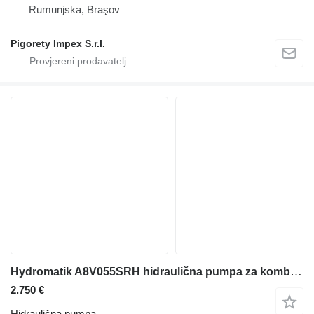
Rumunjska, Braşov
Pigorety Impex S.r.l.
Hydromatik A8V055SRH hidraulična pumpa za kombinirke
2.750 €
Hidraulična pumpa