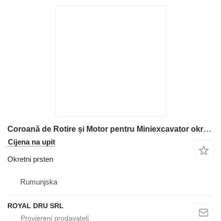
Coroană de Rotire și Motor pentru Miniexcavator okretni prsten za Caterpillar 307 B mini bagera
Cijena na upit
Okretni prsten
Rumunjska
ROYAL DRU SRL