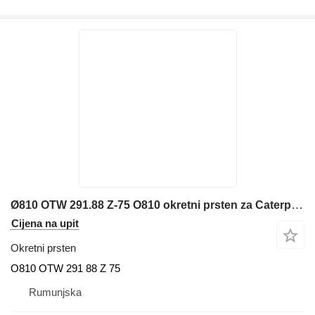
Ø810 OTW 291.88 Z-75 O810 okretni prsten za Caterpillar 307C mini bagera
Cijena na upit
Okretni prsten
O810 OTW 291 88 Z 75
Rumunjska