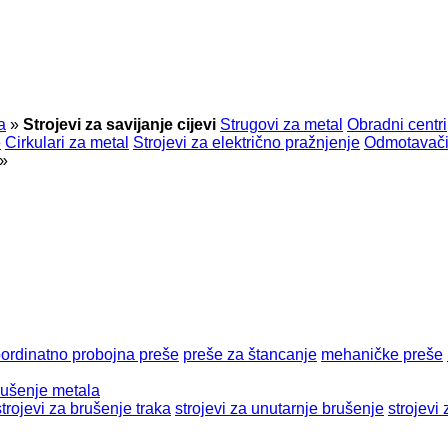
a
»
Strojevi za savijanje cijevi
Strugovi za metal
Obradni centri
e
Cirkulari za metal
Strojevi za električno pražnjenje
Odmotavači
»
ordinatno probojna preše
preše za štancanje
mehaničke preše
brušenje metala
strojevi za brušenje traka
strojevi za unutarnje brušenje
strojevi