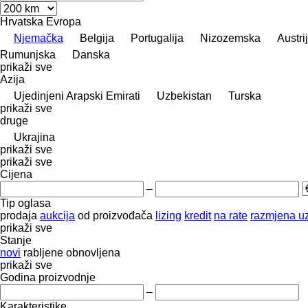
Hrvatska
Evropa
Njemačka
Belgija
Portugalija
Nizozemska
Austri
Rumunjska
Danska
prikaži sve
Azija
Ujedinjeni Arapski Emirati
Uzbekistan
Turska
prikaži sve
druge
Ukrajina
prikaži sve
prikaži sve
Cijena
–
Tip oglasa
prodaja
aukcija
od proizvođača
lizing
kredit
na rate
razmjena uz
prikaži sve
Stanje
novi
rabljene
obnovljena
prikaži sve
Godina proizvodnje
–
Karakteristike