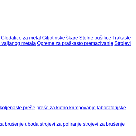
Glodalice za metal
Giljotinske škare
Stolne bušilice
Trakaste
 valjanog metala
Opreme za praškasto premazivanje
Strojevi
koljenaste preše
preše za kutno krimpovanje
laboratorijske
 za brušenje uboda
strojevi za poliranje
strojevi za brušenje