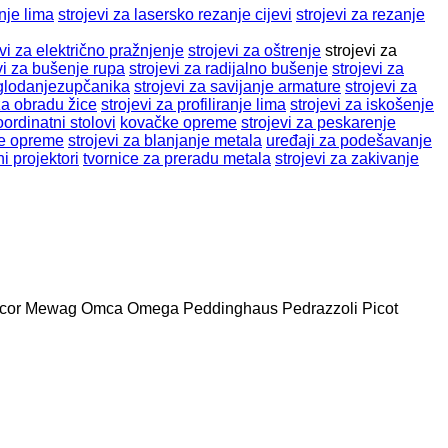
nje lima
strojevi za lasersko rezanje cijevi
strojevi za rezanje
evi za električno pražnjenje
strojevi za oštrenje
strojevi za
vi za bušenje rupa
strojevi za radijalno bušenje
strojevi za
 glodanjezupčanika
strojevi za savijanje armature
strojevi za
 za obradu žice
strojevi za profiliranje lima
strojevi za iskošenje
oordinatni stolovi
kovačke opreme
strojevi za peskarenje
ke opreme
strojevi za blanjanje metala
uređaji za podešavanje
ni projektori
tvornice za preradu metala
strojevi za zakivanje
cor
Mewag
Omca
Omega
Peddinghaus
Pedrazzoli
Picot