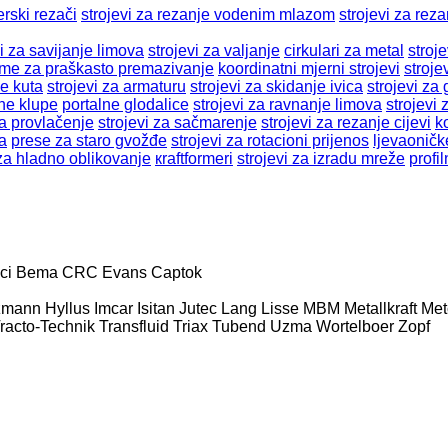
rski rezači
strojevi za rezanje vodenim mlazom
strojevi za reza
vi za savijanje limova
strojevi za valjanje
cirkulari za metal
stroj
me za praškasto premazivanje
koordinatni mjerni strojevi
stroje
je kuta
strojevi za armaturu
strojevi za skidanje ivica
strojevi za
tne klupe
portalne glodalice
strojevi za ravnanje limova
strojevi
za provlačenje
strojevi za sačmarenje
strojevi za rezanje cijevi
k
a
prese za staro gvožđe
strojevi za rotacioni prijenos
ljevaonič
 za hladno oblikovanje
кraftformeri
strojevi za izradu mreže
profil
ci
Bema
CRC Evans
Captok
zmann
Hyllus
Imcar
Isitan
Jutec
Lang
Lisse
MBM
Metallkraft
Met
racto-Technik
Transfluid
Triax
Tubend
Uzma
Wortelboer
Zopf