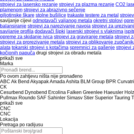
strojevi za lasersko rezanje
strojevi za plazma rezanje
CO2 lase
plamenom
strojevi za abrazivno sečenje
giljotinske škare
stolne bušilice
trakaste testere za metal
stroje
savijanje cijevi
odmotavači valjanog metala
okretni stolovi
opre
balansiranje
strojevi za narezivanje navoja
strojevi za urezivan
savijanje profila
dodavači šipki
laserski strojevi s vlaknima
ispi
opreme za skidanje ivica
strojevi za graviranje metala
strojevi 
strojevi za prorezivanje metala
strojevi za oblikovanje zupčanik
alata
tokarski strojevi s kotačima
spremnici za gašenje
strojevi
kočionih papuča
drugi strojevi za obradu metala
prikaži sve
Marka
Po ovom zahtjevu ništa nije pronađeno
ABC
Ak Bend
Akyapak
Amada
Ashita
BLM Group
BPR Curvatri
CK
Cesurbend
Dynobend
Ercolina
Falken
Greenlee
Haeusler
Hol
Pullmax
Roundo
SAF
Sahinler
Simasv
Stier
Superior
Tauring
T
prikaži sve
CNC
CNC
Lokacija
Pretraga po radijusu