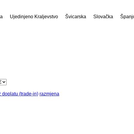
ja
Ujedinjeno Kraljevstvo
Švicarska
Slovačka
Španj
 doplatu (trade-in)
razmjena