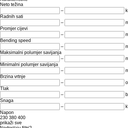
Neto težina
–
k
Radnih sati
–
m
Promjer cijevi
–
Bending speed
–
Maksimalni polumjer savijanja
–
Minimalni polumjer savijanja
–
Brzina vrtnje
–
o
Tlak
–
b
Snaga
–
Napon
230
380
400
prikaži sve
Nedostaju filtri?