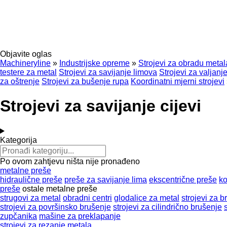
Objavite oglas
Machineryline
»
Industrijske opreme
»
Strojevi za obradu metal
testere za metal
Strojevi za savijanje limova
Strojevi za valjanj
za oštrenje
Strojevi za bušenje rupa
Koordinatni mjerni strojevi
Strojevi za savijanje cijevi
Kategorija
Po ovom zahtjevu ništa nije pronađeno
metalne preše
hidraulične preše
preše za savijanje lima
ekscentrične preše
ko
preše
ostale metalne preše
strugovi za metal
obradni centri
glodalice za metal
strojevi za 
strojevi za površinsko brušenje
strojevi za cilindrično brušenje
zupčanika
mašine za preklapanje
strojevi za rezanje metala