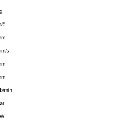
g
/č
mm
mm/s
mm
mm
b/min
ar
kW