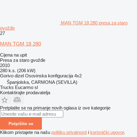
MAN TGM 18 280 presa za staro
gvožđe
27
MAN TGM 18 280
Cijena na upit
Presa za staro gvožđe
2010
280 k.s. (206 kW)
Gorivo
dizel
Osovinska konfiguracija
4x2
Španjolska, CARMONA (SEVILLA)
Trucks Eucarmo sl
Kontaktirajte prodavatelja
Pretplatite se na primanje novih oglasa iz ove kategorije
Potpišite se
Klikom pristajete na našu
politiku privatnosti
i
korisnički ugovor
.