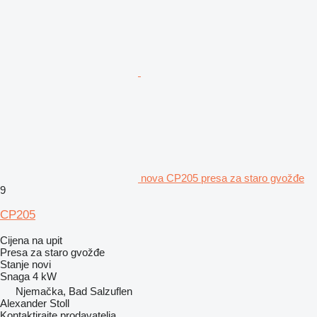
nova CP205 presa za staro gvožđe
9
CP205
Cijena na upit
Presa za staro gvožđe
Stanje
novi
Snaga
4 kW
Njemačka, Bad Salzuflen
Alexander Stoll
Kontaktirajte prodavatelja