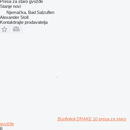
Presa za staro gvožđe
Stanje
novi
Njemačka, Bad Salzuflen
Alexander Stoll
Kontaktirajte prodavatelja
Bonfiglioli DRAKE 10 presa za staro
gvožđe
8