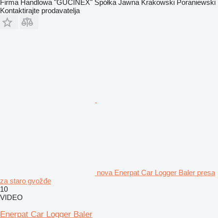
Firma Handlowa "GUCINEX" Spółka Jawna Krakowski Poraniewski
Kontaktirajte prodavatelja
nova Enerpat Car Logger Baler presa
za staro gvožđe
10
VIDEO
Enerpat Car Logger Baler