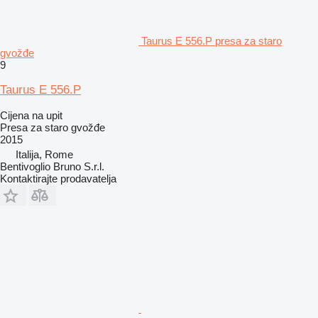
Taurus E 556.P presa za staro
gvožđe
9
Taurus E 556.P
Cijena na upit
Presa za staro gvožđe
2015
Italija, Rome
Bentivoglio Bruno S.r.l.
Kontaktirajte prodavatelja