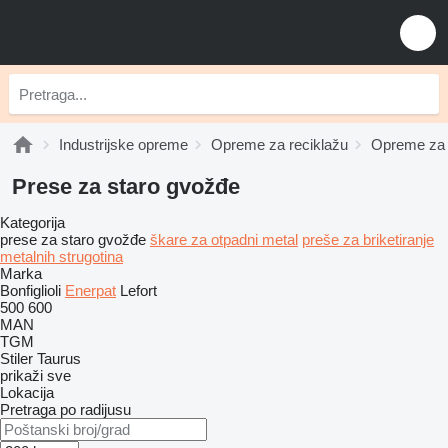
Industrijske opreme
Opreme za reciklažu
Opreme za r
Prese za staro gvožđe
Kategorija
prese za staro gvožđe
škare za otpadni metal
preše za briketiranje
metalnih strugotina
Marka
Bonfiglioli
Enerpat
Lefort
500
600
MAN
TGM
Stiler
Taurus
prikaži sve
Lokacija
Pretraga po radijusu