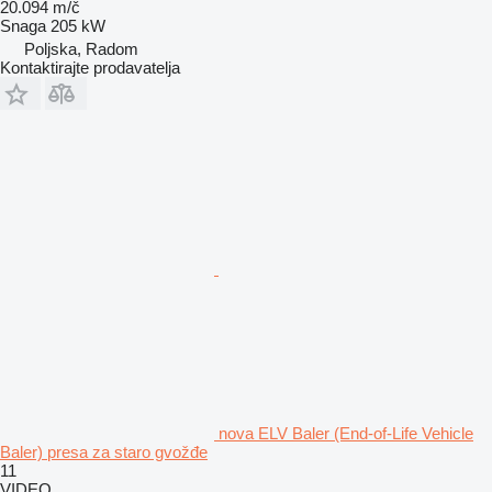
20.094 m/č
Snaga
205 kW
Poljska, Radom
Kontaktirajte prodavatelja
nova ELV Baler (End-of-Life Vehicle
Baler) presa za staro gvožđe
11
VIDEO