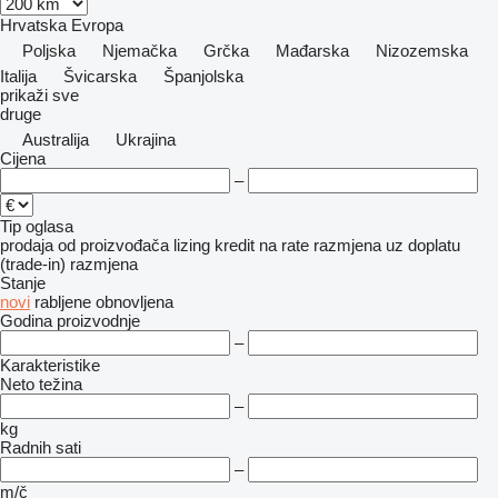
Hrvatska
Evropa
Poljska
Njemačka
Grčka
Mađarska
Nizozemska
Italija
Švicarska
Španjolska
prikaži sve
druge
Australija
Ukrajina
Cijena
–
Tip oglasa
prodaja
od proizvođača
lizing
kredit
na rate
razmjena uz doplatu
(trade-in)
razmjena
Stanje
novi
rabljene
obnovljena
Godina proizvodnje
–
Karakteristike
Neto težina
–
kg
Radnih sati
–
m/č