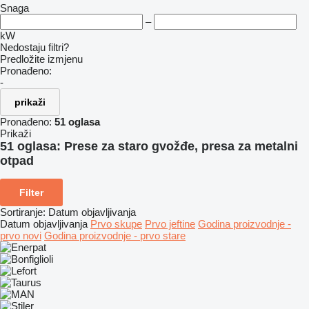
Snaga
–
kW
Nedostaju filtri?
Predložite izmjenu
Pronađeno:
-
prikaži
Pronađeno:
51 oglasa
Prikaži
51 oglasa:
Prese za staro gvožđe, presa za metalni
otpad
Filter
Sortiranje
:
Datum objavljivanja
Datum objavljivanja
Prvo skupe
Prvo jeftine
Godina proizvodnje -
prvo novi
Godina proizvodnje - prvo stare