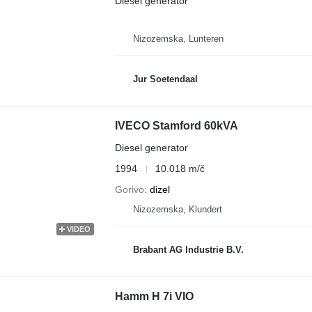
Diesel generator
Nizozemska, Lunteren
Jur Soetendaal
IVECO Stamford 60kVA
Diesel generator
1994
10.018 m/č
Gorivo
dizel
Nizozemska, Klundert
VIDEO
Brabant AG Industrie B.V.
Hamm H 7i VIO