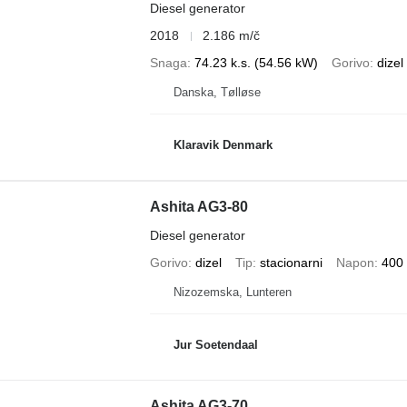
Diesel generator
2018
2.186 m/č
Snaga
74.23 k.s. (54.56 kW)
Gorivo
dizel
Danska, Tølløse
Klaravik Denmark
Ashita AG3-80
Diesel generator
Gorivo
dizel
Tip
stacionarni
Napon
400
Nizozemska, Lunteren
Jur Soetendaal
Ashita AG3-70