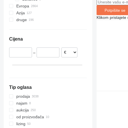
Evropa
Potpišite se
Azija
Nizozemska
Klikom pristajet
druge
Belgija
Kina
Rumunjska
Ujedinjeni Arapski Emirati
Ukrajina
Njemačka
Turska
Čile
Cijena
Francuska
Indija
Gana
Italija
Južna Koreja
Brazil
–
Poljska
Katar
Argentina
Španjolska
Kazahstan
prikaži sve
Tip oglasa
prodaja
najam
aukcija
od proizvođača
lizing