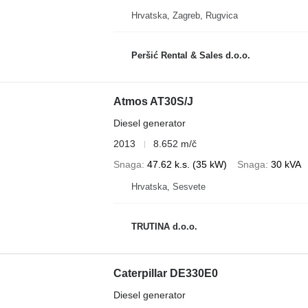
Hrvatska, Zagreb, Rugvica
Peršić Rental & Sales d.o.o.
Atmos AT30S/J
Diesel generator
2013
8.652 m/č
Snaga
47.62 k.s. (35 kW)
Snaga
30 kVA
Hrvatska, Sesvete
TRUTINA d.o.o.
Caterpillar DE330E0
Diesel generator