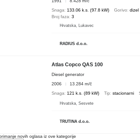
1991
8.428 m/č
Snaga
133.06 k.s. (97.8 kW)
Gorivo
dizel
Broj faza
3
Hrvatska, Lukavec
RADIUS d.o.o.
Atlas Copco QAS 100
Diesel generator
2006
13.284 m/č
Snaga
121 k.s. (89 kW)
Tip
stacionarni
Hrvatska, Sesvete
TRUTINA d.o.o.
 primanje novih oglasa iz ove kategorije