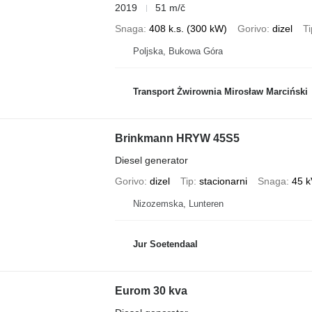
2019
51 m/č
Snaga
408 k.s. (300 kW)
Gorivo
dizel
Ti
Poljska, Bukowa Góra
Transport Żwirownia Mirosław Marciński
Brinkmann HRYW 45S5
Diesel generator
Gorivo
dizel
Tip
stacionarni
Snaga
45 
Nizozemska, Lunteren
Jur Soetendaal
Eurom 30 kva