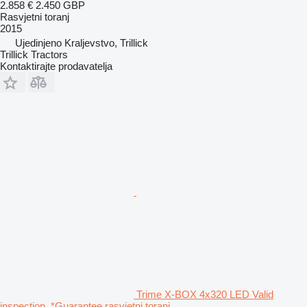
2.858 €
2.450 GBP
Rasvjetni toranj
2015
Ujedinjeno Kraljevstvo, Trillick
Trillick Tractors
Kontaktirajte prodavatelja
Trime X-BOX 4x320 LED Valid
inspection, *Guarantee rasvjetni toranj