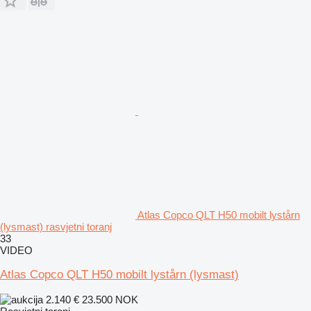
Atlas Copco QLT H50 mobilt lystårn
(lysmast) rasvjetni toranj
33
VIDEO
Atlas Copco QLT H50 mobilt lystårn (lysmast)
2.140 €
23.500 NOK