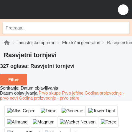
Industrijske opreme
Električni generatori
Rasvjetni tor
Rasvjetni tornjevi
327 oglasa:
Rasvjetni tornjevi
Filter
Sortiranje
:
Datum objavljivanja
Datum objavljivanja
Prvo skupe
Prvo jeftine
Godina proizvodnje -
prvo novi
Godina proizvodnje - prvo stare