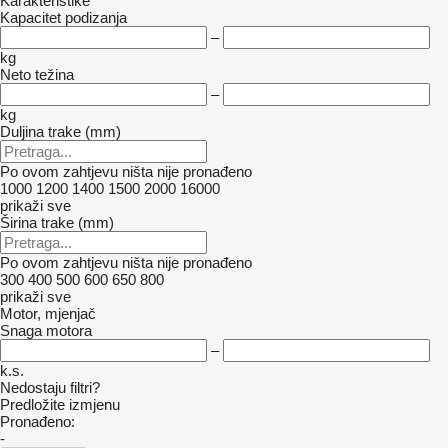
Karakteristike
Kapacitet podizanja
–
kg
Neto težina
–
kg
Duljina trake (mm)
Po ovom zahtjevu ništa nije pronađeno
1000
1200
1400
1500
2000
16000
prikaži sve
Širina trake (mm)
Po ovom zahtjevu ništa nije pronađeno
300
400
500
600
650
800
prikaži sve
Motor, mjenjač
Snaga motora
–
k.s.
Nedostaju filtri?
Predložite izmjenu
Pronađeno:
-