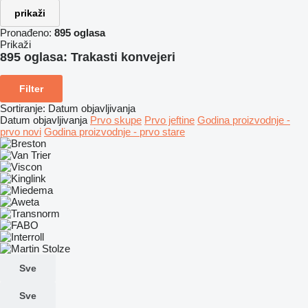
prikaži
Pronađeno:
895 oglasa
Prikaži
895 oglasa:
Trakasti konvejeri
Filter
Sortiranje
:
Datum objavljivanja
Datum objavljivanja
Prvo skupe
Prvo jeftine
Godina proizvodnje -
prvo novi
Godina proizvodnje - prvo stare
Sve
Sve