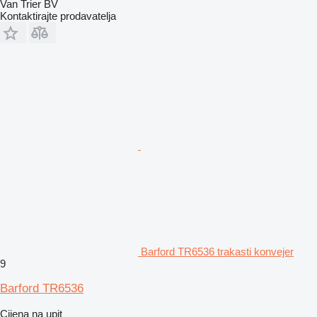
Van Trier BV
Kontaktirajte prodavatelja
Barford TR6536 trakasti konvejer
9
Barford TR6536
Cijena na upit