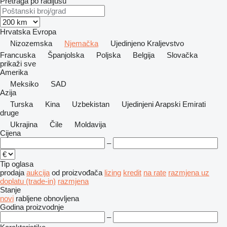
Pretraga po radijusu
Hrvatska
Evropa
Nizozemska
Njemačka
Ujedinjeno Kraljevstvo
Francuska
Španjolska
Poljska
Belgija
Slovačka
prikaži sve
Amerika
Meksiko
SAD
Azija
Turska
Kina
Uzbekistan
Ujedinjeni Arapski Emirati
druge
Ukrajina
Čile
Moldavija
Cijena
–
Tip oglasa
prodaja
aukcija
od proizvođača
lizing
kredit
na rate
razmjena uz
doplatu (trade-in)
razmjena
Stanje
novi
rabljene
obnovljena
Godina proizvodnje
–