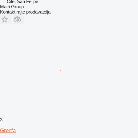
Čile, San Felipe
Maci Group
Kontaktirajte prodavatelja
3
Greefa