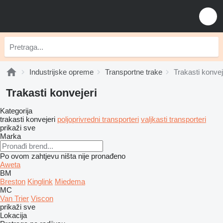
Industrijske opreme
Transportne trake
Trakasti konvej
Trakasti konvejeri
Kategorija
trakasti konvejeri
poljoprivredni transporteri
valjkasti transporteri
prikaži sve
Marka
Po ovom zahtjevu ništa nije pronađeno
Aweta
BM
Breston
Kinglink
Miedema
MC
Van Trier
Viscon
prikaži sve
Lokacija