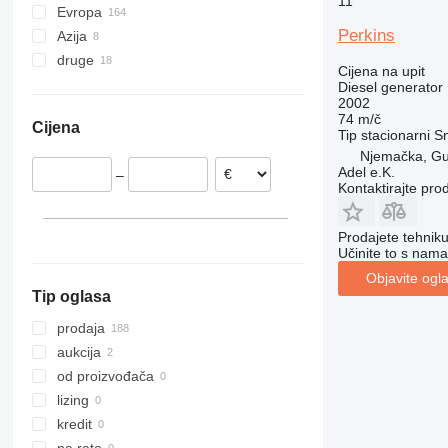
11
Evropa
Perkins
Azija
Nizozemska
druge
Rumunjska
Kina
Cijena na upit
Njemačka
Turska
Ukrajina
Diesel generator
2002
Belgija
74 m/č
Cijena
Poljska
Tip
stacionarni
S
Njemačka, G
Francuska
Adel e.K.
–
Bugarska
Kontaktirajte pro
Estonija
prikaži sve
Prodajete tehnik
Učinite to s nama
Objavite ogl
Tip oglasa
prodaja
aukcija
od proizvođača
lizing
kredit