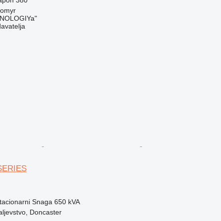
tomyr
NOLOGIYa"
davatelja
 SERIES
tacionarni
Snaga
650 kVA
aljevstvo, Doncaster