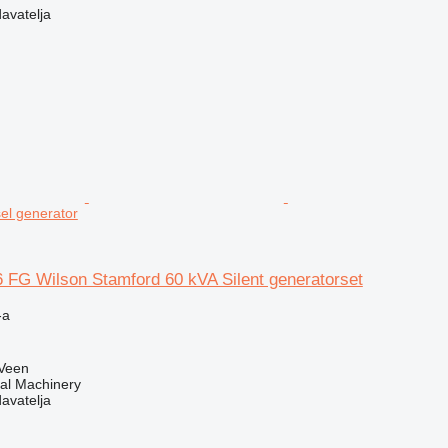
davatelja
sel generator
6 FG Wilson Stamford 60 kVA Silent generatorset
-a
Veen
al Machinery
davatelja