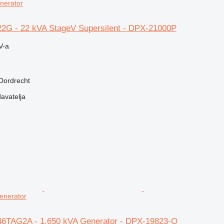
nerator
22G - 22 kVA StageV Supersilent - DPX-21000P
V-a
Dordrecht
davatelja
enerator
46TAG2A - 1.650 kVA Generator - DPX-19823-O