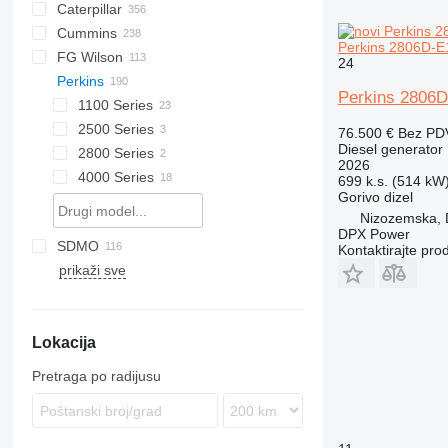
Caterpillar
QAS
QAS
BW
GFS
Cummins
QAX
120
Perkins 2806D-E
FG Wilson
QES
160
C-series
DCA
BF
G-series
ESE
ER
24
Perkins
QIS
315
KTA
D-series
P-series
FDT
DPAS
LT
HD
HFW
EU
H-series
H-series
G-series
550
KK
D-series
LE
Big Blue
GE
GEH
Perkins 2806D
320
F2L912
DPS
PLD
HYW
G-Series
M-series
GEP
1100 Series
330
DVR
XQE
2500 Series
1104C-44
76.500 €
Bez PD
Diesel generator
365
DVS
2800 Series
2026
C-series
4000 Series
699 k.s. (514 kW
Gorivo
dizel
DE
4012-46TAG3A
Nizozemska, 
D series
DPX Power
SDMO
GF
GBL
GF2
E-series
Kontaktirajte pro
prikaži sve
GBW
J-series
840
G-series
GC
P
MS
M-series
R-series
V-series
Lokacija
V-series
Pretraga po radijusu