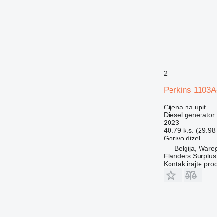
2
Perkins 1103A
Cijena na upit
Diesel generator
2023
40.79 k.s. (29.98
Gorivo
dizel
Belgija, War
Flanders Surplus
Kontaktirajte pro