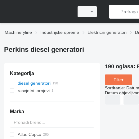
Machineryline
Industrijske opreme
Električni generatori
Di
Perkins diesel generatori
190 oglasa:
Kategorija
Filter
diesel generatori
Sortiranje
:
Datum 
rasvjetni tornjevi
Datum objavljivan
Marka
Atlas Copco
APD
AG3