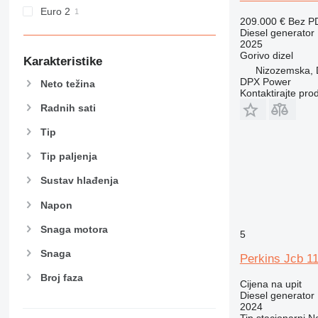
Euro 2
209.000 €
Bez P
Diesel generator
2025
Gorivo
dizel
Karakteristike
Nizozemska, 
DPX Power
Neto težina
Kontaktirajte pro
Radnih sati
Tip
Tip paljenja
Sustav hlađenja
Napon
Snaga motora
5
Snaga
Perkins Jcb 1
Broj faza
Cijena na upit
Diesel generator
2024
Tip
stacionarni
N