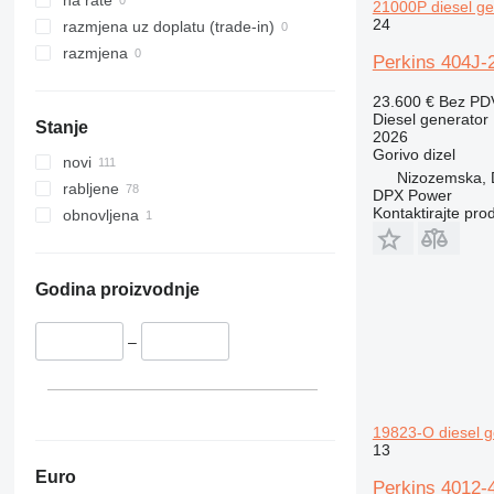
na rate
21000P diesel ge
24
razmjena uz doplatu (trade-in)
razmjena
Perkins 404J-
23.600 €
Bez PD
Diesel generator
Stanje
2026
Gorivo
dizel
novi
Nizozemska, 
rabljene
DPX Power
Kontaktirajte pro
obnovljena
Godina proizvodnje
–
19823-O diesel g
13
Euro
Perkins 4012-