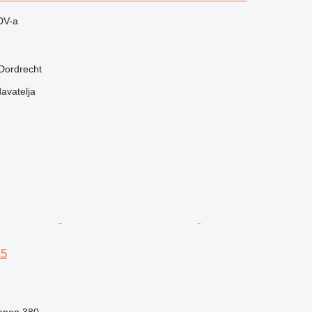
DV-a
Dordrecht
davatelja
15
apon
380