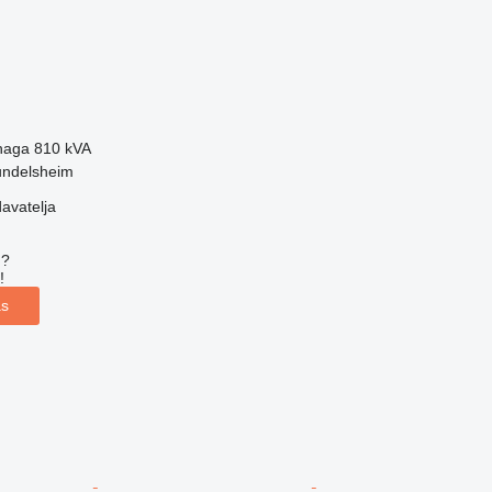
naga
810 kVA
undelsheim
davatelja
u?
!
as