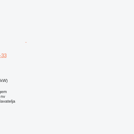
-33
 kW)
egem
 nv
davatelja