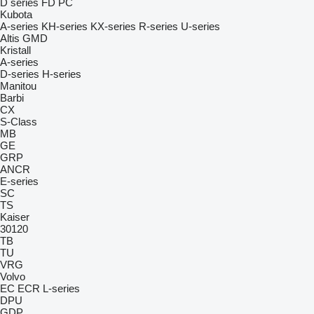
D series
FD
PC
Kubota
A-series
KH-series
KX-series
R-series
U-series
Altis
GMD
Kristall
A-series
D-series
H-series
Manitou
Barbi
CX
S-Class
MB
GE
GRP
ANCR
E-series
SC
TS
Kaiser
30120
TB
TU
VRG
Volvo
EC
ECR
L-series
DPU
GDP