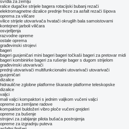
svrdla za zemlju
ralice
dugačke strijele bagera
rotacijski bubanj rezači
elektromagnetne dizalice
prednje freze za asfalt
rezači šipova
oprema za viličare
vilice
strijele utovarivača
hvatači okruglih bala
samoistovarni
kontejneri
jarboli viličara
osvjetljenja
razvodne opreme
ostale oprema
građevinski strojevi
bageri
bageri gusjeničari
mini bageri
bageri točkaši
bageri za pretovar
midi
bageri
kombinirke
bageri za rušenje
bager s dugom strijelom
građevinski utovarivači
prednji utovarivači
multifunkcionalni utovarivači
utovarivači
gusjeničari
dizalice
hidraulične zglobne platforme
škaraste platforme
teleskopske
dizalice
valjci
mali valjci
kompaktori s jednim valjkom
vučeni valjci
opreme za zemljane radove
kompaktori
buldožeri
vibro ploče
vučeni grejderi
opreme za bušenje
strojevi za zabijanje pilota
bušaća postrojenja
opreme za izgradnju puteva
asfaltni finišeri