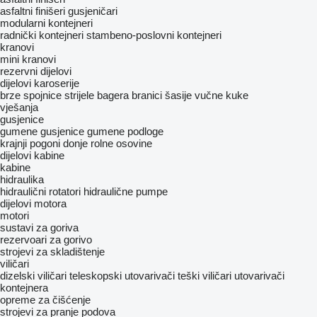
asfaltni finišeri gusjeničari
modularni kontejneri
radnički kontejneri
stambeno-poslovni kontejneri
kranovi
mini kranovi
rezervni dijelovi
dijelovi karoserije
brze spojnice
strijele bagera
branici
šasije
vučne kuke
vješanja
gusjenice
gumene gusjenice
gumenе podlogе
krajnji pogoni
donje rolne
osovine
dijelovi kabine
kabine
hidraulika
hidraulični rotatori
hidraulične pumpe
dijelovi motora
motori
sustavi za goriva
rezervoari za gorivo
strojevi za skladištenje
viličari
dizelski viličari
teleskopski utovarivači
teški viličari
utovarivači
kontejnera
opreme za čišćenje
strojevi za pranje podova