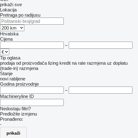
prikaži sve
Lokacija
Pretraga po radijusu
Hrvatska
Cijena
–
Tip oglasa
prodaja
od proizvođača
lizing
kredit
na rate
razmjena uz doplatu
(trade-in)
razmjena
Stanje
novi
rabljene
Godina proizvodnje
–
Machineryline ID
Nedostaju filtri?
Predložite izmjenu
Pronađeno:
-
prikaži