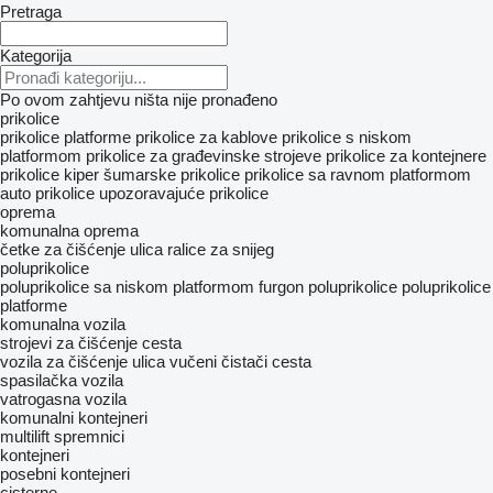
Pretraga
Kategorija
Po ovom zahtjevu ništa nije pronađeno
prikolice
prikolice platforme
prikolice za kablove
prikolice s niskom
platformom
prikolice za građevinske strojeve
prikolice za kontejnere
prikolice kiper
šumarske prikolice
prikolice sa ravnom platformom
auto prikolice
upozoravajuće prikolice
oprema
komunalna oprema
četke za čišćenje ulica
ralice za snijeg
poluprikolice
poluprikolice sa niskom platformom
furgon poluprikolice
poluprikolice
platforme
komunalna vozila
strojevi za čišćenje cesta
vozila za čišćenje ulica
vučeni čistači cesta​
spasilačka vozila
vatrogasna vozila
komunalni kontejneri
multilift spremnici
kontejneri
posebni kontejneri
cisterne