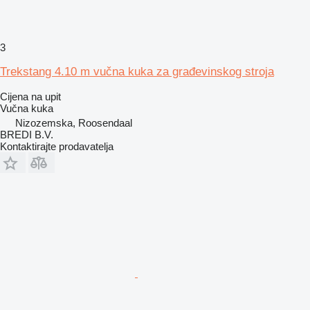
3
Trekstang 4.10 m vučna kuka za građevinskog stroja
Cijena na upit
Vučna kuka
Nizozemska, Roosendaal
BREDI B.V.
Kontaktirajte prodavatelja