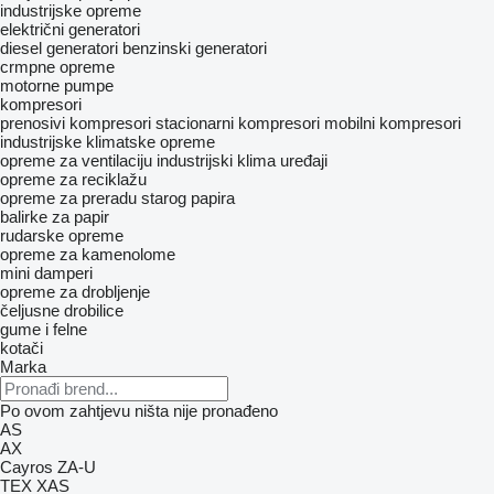
industrijske opreme
električni generatori
diesel generatori
benzinski generatori
crmpne opreme
motorne pumpe
kompresori
prenosivi kompresori
stacionarni kompresori
mobilni kompresori
industrijske klimatske opreme
opreme za ventilaciju
industrijski klima uređaji
opreme za reciklažu
opreme za preradu starog papira
balirke za papir
rudarske opreme
opreme za kamenolome
mini damperi
opreme za drobljenje
čeljusne drobilice
gume i felne
kotači
Marka
Po ovom zahtjevu ništa nije pronađeno
AS
AX
Cayros
ZA-U
TEX
XAS