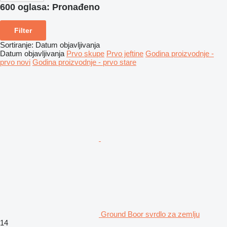
600 oglasa:
Pronađeno
Filter
Sortiranje
:
Datum objavljivanja
Datum objavljivanja
Prvo skupe
Prvo jeftine
Godina proizvodnje -
prvo novi
Godina proizvodnje - prvo stare
Ground Boor svrdlo za zemlju
14