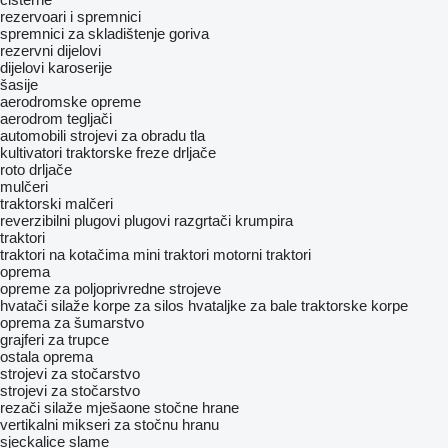
rezervoari i spremnici
spremnici za skladištenje goriva
rezervni dijelovi
dijelovi karoserije
šasije
aerodromske opreme
aerodrom tegljači
automobili
strojevi za obradu tla
kultivatori
traktorske freze
drljače
roto drljače
mulčeri
traktorski malčeri
reverzibilni plugovi
plugovi
razgrtači krumpira
traktori
traktori na kotačima
mini traktori
motorni traktori
oprema
opreme za poljoprivredne strojeve
hvatači silaže
korpe za silos
hvataljke za bale
traktorske korpe
oprema za šumarstvo
grajferi za trupce
ostala oprema
strojevi za stočarstvo
strojevi za stočarstvo
rezači silaže
mješaone stočne hrane
vertikalni mikseri za stočnu hranu
sjeckalice slame