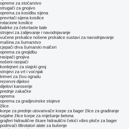
opreme za stočarstvo
strugači za gnojivo
oprema za kosidbu sijena
prevrtači sijena
kosilice
rotacione kosilice
balirke za četvrtaste bale
strojevi za zaliјеvanje i navodnjavanje
vučene prskalice
nošene prskalice
sustavi za navodnjavanje
mašina za šumarstvo
cjepači drva
šumarski malčeri
oprema za gnojidbu
rasipači gnojiva
nošeni rasipači
kontejneri za stajski gnoj
strojevi za vrt i voćnjak
trimeri za živu ogradu
rezervni dijelovi
dijelovi karoserije
prednje zakačke
oprema
oprema za gradjevinske stojeve
žlice
korpe za prednje utovarivače
korpe za bager
žlice za gradiranje
sejalne žlice
korpe za miješanje betona
grajferi
hidraulične škare
hidraulični čekići
vibro ploče za bager
podrivači
tiltrotatori
alate za bušenje