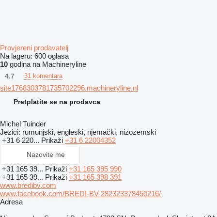
Provjereni prodavatelj
Na lageru:
600 oglasa
10
godina na Machineryline
4.7
31 komentara
site1768303781735702296.machineryline.nl
Pretplatite se na prodavca
Michel Tuinder
Jezici:
rumunjski, engleski, njemački, nizozemski
+31 6 220...
Prikaži
+31 6 22004352
Nazovite me
+31 165 39...
Prikaži
+31 165 395 990
+31 165 39...
Prikaži
+31 165 398 391
www.bredibv.com
www.facebook.com/BREDI-BV-282323378450216/
Adresa