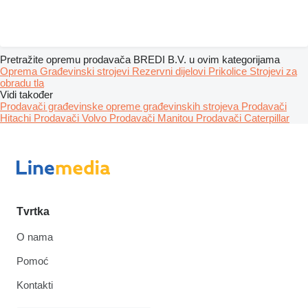
Pretražite opremu prodavača BREDI B.V. u ovim kategorijama
Oprema
Građevinski strojevi
Rezervni dijelovi
Prikolice
Strojevi za
obradu tla
Vidi također
Prodavači građevinske opreme građevinskih strojeva
Prodavači
Hitachi
Prodavači Volvo
Prodavači Manitou
Prodavači Caterpillar
Tvrtka
O nama
Pomoć
Kontakti