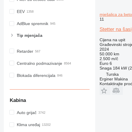
EEV
mješalica za bet
11
AdBlue spremnik
Stetter na ša
Tip mјenjača
Cijena na upit
Građevinski stroj
2024
Retarder
50.000 km
2.500 m/č
Centralno podmazivanje
Euro 6
Snaga
184 kW (2
Turska
Blokada diferencijala
Erginer Makina
Kontaktirajte pro
Kabina
Auto grijač
Klima uređaj