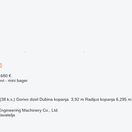
5
.680 €
evi - mini bager
38 k.s.)
Gorivo
dizel
Dubina kopanja
3,92 m
Radijus kopanja
6,295 m
Engineering Machinery Co., Ltd.
davatelja