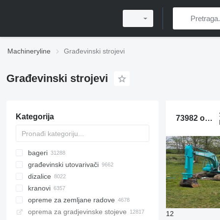
Machineryline
Građevinski strojevi
Građevinski strojevi
Kategorija
73982 oglasa:
bageri
građevinski utovarivači
bageri gusjeničari
dizalice
mini bageri
prednji utovarivači
kranovi
bageri točkaši
mini utovarivači
škaraste platforme
opreme za zemljane radove
kombinirke
teleskopski utovarivači
hidraulične zglobne platforme
dizalice za sve terene
oprema za gradjevinske stojeve
midi bageri
multifunkcionalni utovarivači
auto košare
autodizalice
buldožeri
12