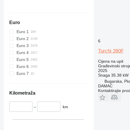
920
924
926
Euro
928
Euro 1
930
Euro 2
931
6
Euro 3
938
Turchi 260F
Euro 4
950
Euro 5
953
Cijena na upit
Građevinski stroje
Euro 6
955
2025
Euro 7
962
Snaga
35.38 kW (
Bugarska, Plo
963
DAMAC
966
Kontaktirajte pro
Kilometraža
972
973
–
km
980
982
988