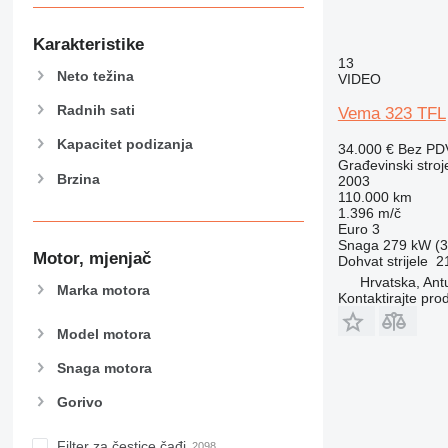
990
992
Karakteristike
AP
13
C-series
Neto težina
VIDEO
CB
Radnih sati
Vema 323 TFL
CS
Kapacitet podizanja
D series
34.000 €
Bez PD
Građevinski stroj
E-series
Brzina
2003
F-series
110.000 km
1.396 m/č
GC
Euro 3
IT
Snaga
279 kW (3
Motor, mjenjač
Dohvat strijele
2
M-series
Hrvatska, An
MH
Marka motora
Kontaktirajte pro
NR
Model motora
PM
RM
Snaga motora
Gorivo
Filter za čestice čađi