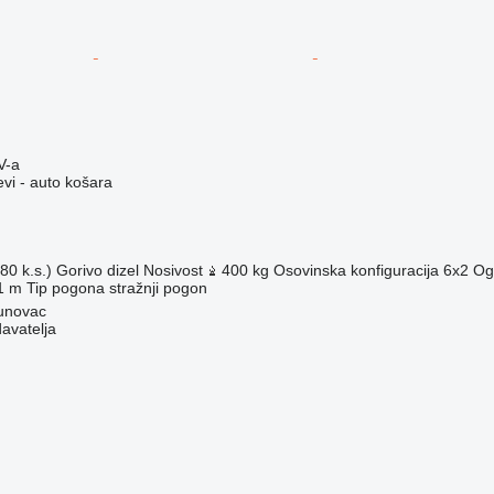
V-a
evi - auto košara
80 k.s.)
Gorivo
dizel
Nosivost
400 kg
Osovinska konfiguracija
6x2
Ogi
1 m
Tip pogona
stražnji pogon
tunovac
davatelja