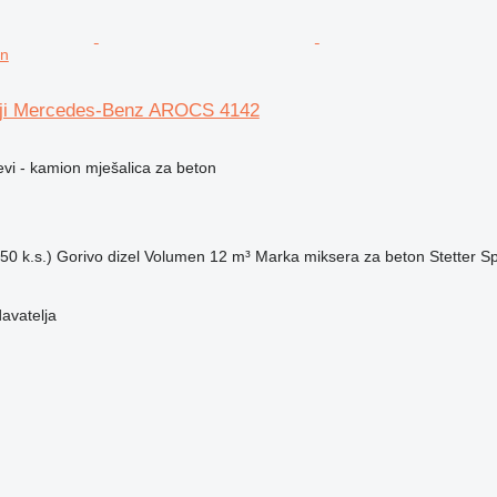
on
siji Mercedes-Benz AROCS 4142
evi - kamion mješalica za beton
50 k.s.)
Gorivo
dizel
Volumen
12 m³
Marka miksera za beton
Stetter
Sp
davatelja