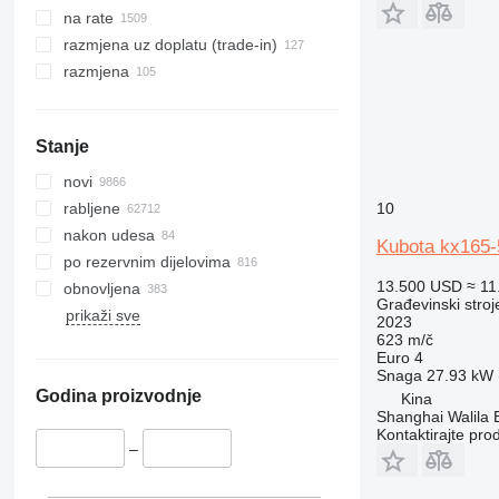
390
na rate
395
razmjena uz doplatu (trade-in)
416
razmjena
420
424
426
Stanje
428
novi
430
10
rabljene
432
nakon udesa
Kubota kx165-
434
po rezervnim dijelovima
444
13.500 USD
≈ 11
obnovljena
589
Građevinski stroj
prikaži sve
2023
826
623 m/č
906
Euro 4
Snaga
27.93 kW (
907
Godina proizvodnje
Kina
908
Shanghai Walila 
Kontaktirajte pro
910
–
914
918