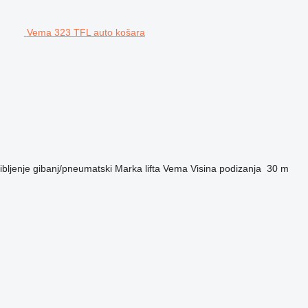
Vema 323 TFL auto košara
bljenje
gibanj/pneumatski
Marka lifta
Vema
Visina podizanja
30 m