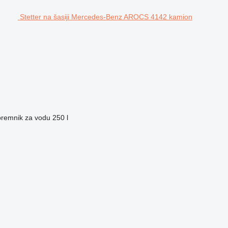
Stetter na šasiji Mercedes-Benz AROCS 4142 kamion
remnik za vodu
250 l