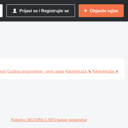
Prijavi se / Registrujte se
Objavite oglas
 specijalni strojevi
novi
Godina proizvodnje - prvo stare
Kilometraža ⬊
Kilometraža ⬈
Kobelco SK210NLC-6ES bager gusjeničar