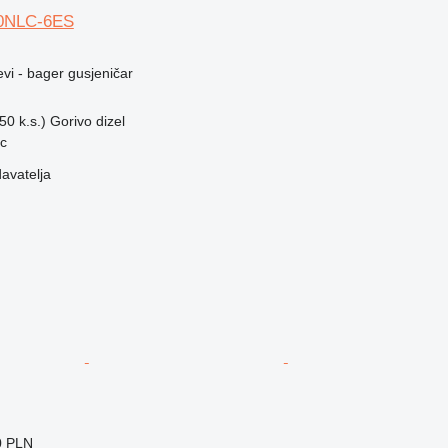
10NLC-6ES
evi - bager gusjeničar
50 k.s.)
Gorivo
dizel
c
davatelja
0 PLN