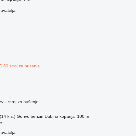
davatelja
vi - stroj za bušenje
14 k.s.)
Gorivo
benzin
Dubina kopanja
100 m
re
davatelja