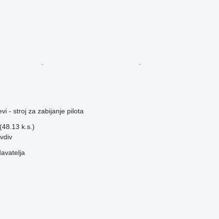
vi - stroj za zabijanje pilota
48.13 k.s.)
vdiv
davatelja