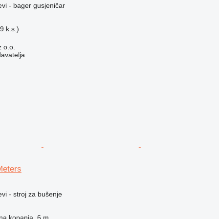
evi - bager gusjeničar
 k.s.)
ń
z o.o.
davatelja
Meters
vi - stroj za bušenje
na kopanja
6 m