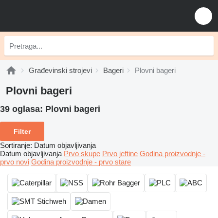
Građevinski strojevi
Bageri
Plovni bageri
Plovni bageri
39 oglasa:
Plovni bageri
Filter
Sortiranje
:
Datum objavljivanja
Datum objavljivanja
Prvo skupe
Prvo jeftine
Godina proizvodnje -
prvo novi
Godina proizvodnje - prvo stare