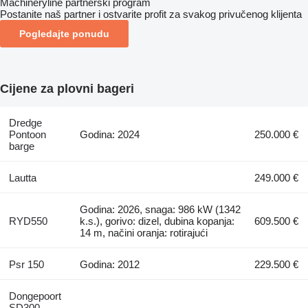
Machineryline partnerski program
Postanite naš partner i ostvarite profit za svakog privučenog klijenta
Pogledajte ponudu
Cijene za plovni bageri
Dredge
Pontoon
Godina: 2024
250.000 €
barge
Lautta
249.000 €
Godina: 2026, snaga: 986 kW (1342
RYD550
k.s.), gorivo: dizel, dubina kopanja:
609.500 €
14 m, načini oranja: rotirajući
Psr 150
Godina: 2012
229.500 €
Dongepoort
SD300