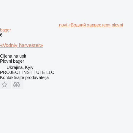
novi «Водний харвестер» plovni
bager
6
«Vodniy harvester»
Cijena na upit
Plovni bager
Ukrajina, Kyiv
PROJECT INSTITUTE LLC
Kontaktirajte prodavatelja