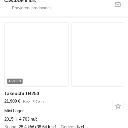
CAVADOR d.o.o.
VIDEO
Takeuchi TB250
21.900 €
Bez PDV-a
Mini bager
2015
4.763 m/č
Snaga
28.4 kW (38.64 k.s.)
Gorivo
dizel