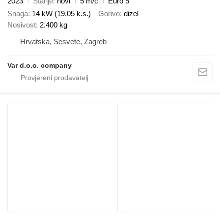
2023
Stanje
novi
5 m/č
Euro 5
Snaga
14 kW (19.05 k.s.)
Gorivo
dizel
Nosivost
2.400 kg
Hrvatska, Sesvete, Zagreb
Var d.o.o. company