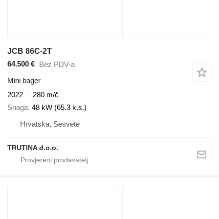
JCB 86C-2T
64.500 €
Bez PDV-a
Mini bager
2022
280 m/č
Snaga
48 kW (65.3 k.s.)
Hrvatska, Sesvete
TRUTINA d.o.o.