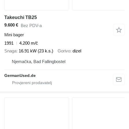
Takeuchi TB25
9.600 €
Bez PDV-a
Mini bager
1991
4.200 m/č
Snaga
16.91 kW (23 k.s.)
Gorivo
dizel
Njemačka, Bad Fallingbostel
GermanUsed.de