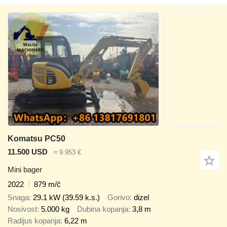
Komatsu PC50
11.500 USD
≈ 9.953 €
Mini bager
2022
879 m/č
Snaga
29.1 kW (39.59 k.s.)
Gorivo
dizel
Nosivost
5.000 kg
Dubina kopanja
3,8 m
Radijus kopanja
6,22 m