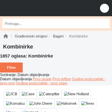
Građevinski strojevi
Bageri
Kombinirke
Kombinirke
1857 oglasa:
Kombinirke
Filter
Sortiranje
:
Datum objavljivanja
Datum objavljivanja
Prvo skupe
Prvo jeftine
Godina proizvodnje -
prvo novi
Godina proizvodnje - prvo stare