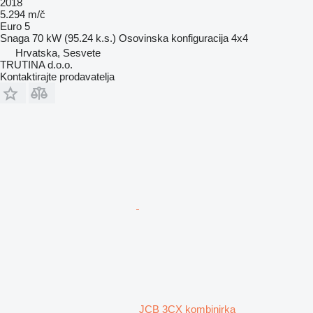
2018
5.294 m/č
Euro 5
Snaga
70 kW (95.24 k.s.)
Osovinska konfiguracija
4x4
Hrvatska, Sesvete
TRUTINA d.o.o.
Kontaktirajte prodavatelja
JCB 3CX kombinirka