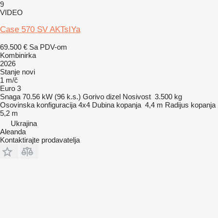
9
VIDEO
Case 570 SV AKTsIYa
69.500 €
Sa PDV-om
Kombinirka
2026
Stanje
novi
1 m/č
Euro 3
Snaga
70.56 kW (96 k.s.)
Gorivo
dizel
Nosivost
3.500 kg
Osovinska konfiguracija
4x4
Dubina kopanja
4,4 m
Radijus kopanja
5,2 m
Ukrajina
Aleanda
Kontaktirajte prodavatelja