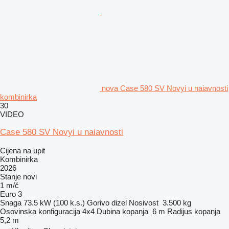
nova Case 580 SV Novyi u naiavnosti
kombinirka
30
VIDEO
Case 580 SV Novyi u naiavnosti
Cijena na upit
Kombinirka
2026
Stanje
novi
1 m/č
Euro 3
Snaga
73.5 kW (100 k.s.)
Gorivo
dizel
Nosivost
3.500 kg
Osovinska konfiguracija
4x4
Dubina kopanja
6 m
Radijus kopanja
5,2 m