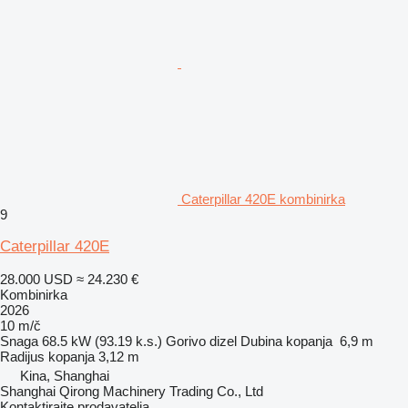
Caterpillar 420E kombinirka
9
Caterpillar 420E
28.000 USD
≈ 24.230 €
Kombinirka
2026
10 m/č
Snaga
68.5 kW (93.19 k.s.)
Gorivo
dizel
Dubina kopanja
6,9 m
Radijus kopanja
3,12 m
Kina, Shanghai
Shanghai Qirong Machinery Trading Co., Ltd
Kontaktirajte prodavatelja