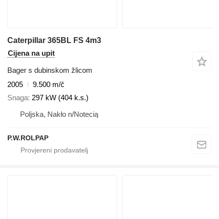
Caterpillar 365BL FS 4m3
Cijena na upit
Bager s dubinskom žlicom
2005
9.500 m/č
Snaga
297 kW (404 k.s.)
Poljska, Nakło n/Notecią
P.W.ROLPAP