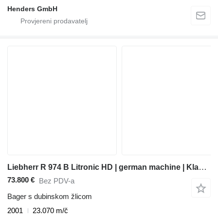
Henders GmbH
Liebherr R 974 B Litronic HD | german machine | Klappschaufel |
73.800 €
Bez PDV-a
Bager s dubinskom žlicom
2001
23.070 m/č