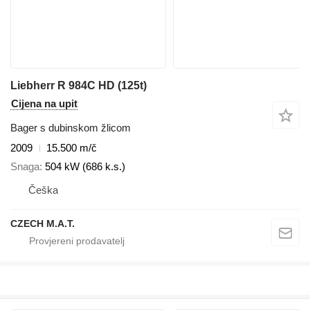
Liebherr R 984C HD (125t)
Cijena na upit
Bager s dubinskom žlicom
2009
15.500 m/č
Snaga
504 kW (686 k.s.)
Češka
CZECH M.A.T.