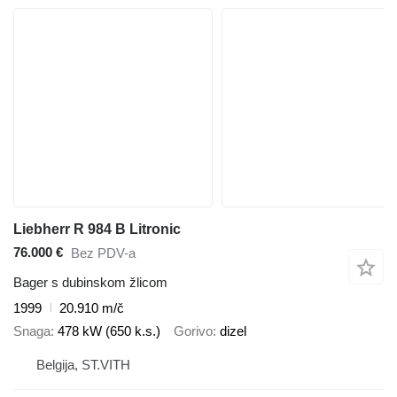
Liebherr R 984 B Litronic
76.000 €
Bez PDV-a
Bager s dubinskom žlicom
1999
20.910 m/č
Snaga
478 kW (650 k.s.)
Gorivo
dizel
Belgija, ST.VITH