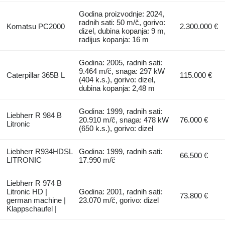
Godina proizvodnje: 2024,
radnih sati: 50 m/č, gorivo:
Komatsu PC2000
2.300.000 €
dizel, dubina kopanja: 9 m,
radijus kopanja: 16 m
Godina: 2005, radnih sati:
9.464 m/č, snaga: 297 kW
Caterpillar 365B L
115.000 €
(404 k.s.), gorivo: dizel,
dubina kopanja: 2,48 m
Godina: 1999, radnih sati:
Liebherr R 984 B
20.910 m/č, snaga: 478 kW
76.000 €
Litronic
(650 k.s.), gorivo: dizel
Liebherr R934HDSL
Godina: 1999, radnih sati:
66.500 €
LITRONIC
17.990 m/č
Liebherr R 974 B
Litronic HD |
Godina: 2001, radnih sati:
73.800 €
german machine |
23.070 m/č, gorivo: dizel
Klappschaufel |