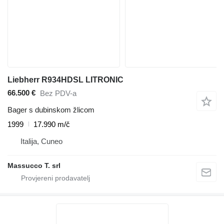
Liebherr R934HDSL LITRONIC
66.500 €
Bez PDV-a
Bager s dubinskom žlicom
1999
17.990 m/č
Italija, Cuneo
Massucco T. srl