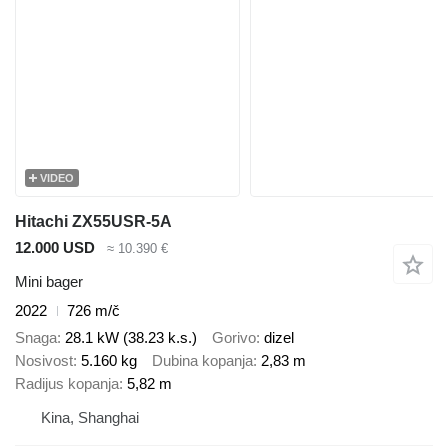
VIDEO
Hitachi ZX55USR-5A
12.000 USD
≈ 10.390 €
Mini bager
2022
726 m/č
Snaga
28.1 kW (38.23 k.s.)
Gorivo
dizel
Nosivost
5.160 kg
Dubina kopanja
2,83 m
Radijus kopanja
5,82 m
Kina, Shanghai