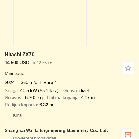
Hitachi ZX70
14.500 USD
≈ 12.550 €
Mini bager
2024
360 m/č
Euro 4
Snaga
40.5 kW (55.1 k.s.)
Gorivo
dizel
Nosivost
6.300 kg
Dubina kopanja
4,17 m
Radijus kopanja
6,32 m
Kina
Shanghai Walila Engineering Machinery Co., Ltd.