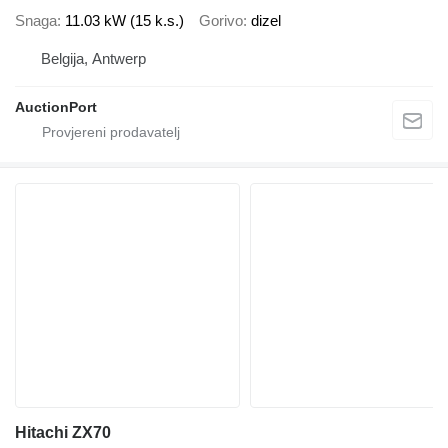
Snaga
11.03 kW (15 k.s.)
Gorivo
dizel
Belgija, Antwerp
AuctionPort
Hitachi ZX70