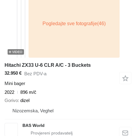
VIDEO
Hitachi ZX33 U-6 CLR A/C - 3 Buckets
32.950 €
Bez PDV-a
Mini bager
2022
896 m/č
Gorivo
dizel
Nizozemska, Veghel
BAS World