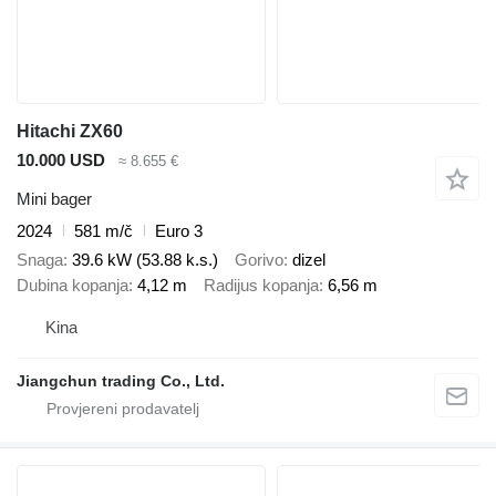
Hitachi ZX60
10.000 USD
≈ 8.655 €
Mini bager
2024
581 m/č
Euro 3
Snaga
39.6 kW (53.88 k.s.)
Gorivo
dizel
Dubina kopanja
4,12 m
Radijus kopanja
6,56 m
Kina
Jiangchun trading Co., Ltd.