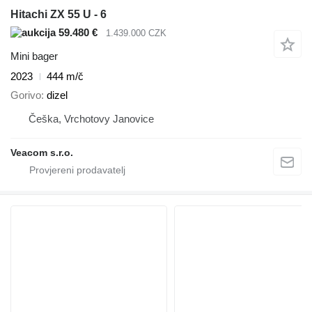
Hitachi ZX 55 U - 6
59.480 €
1.439.000 CZK
Mini bager
2023
444 m/č
Gorivo
dizel
Češka, Vrchotovy Janovice
Veacom s.r.o.