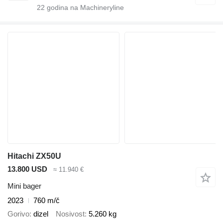
22
godina na Machineryline
Hitachi ZX50U
13.800 USD
≈ 11.940 €
Mini bager
2023
760 m/č
Gorivo
dizel
Nosivost
5.260 kg