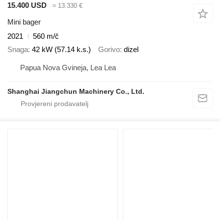
15.400 USD
≈ 13.330 €
Mini bager
2021
560 m/č
Snaga
42 kW (57.14 k.s.)
Gorivo
dizel
Papua Nova Gvineja, Lea Lea
Shanghai Jiangchun Machinery Co., Ltd.