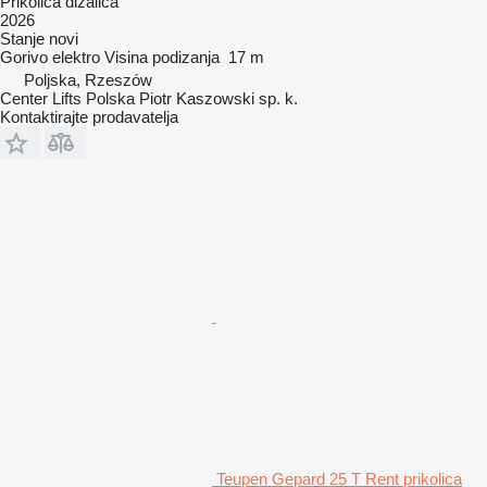
Prikolica dizalica
2026
Stanje
novi
Gorivo
elektro
Visina podizanja
17 m
Poljska, Rzeszów
Center Lifts Polska Piotr Kaszowski sp. k.
Kontaktirajte prodavatelja
Teupen Gepard 25 T Rent prikolica