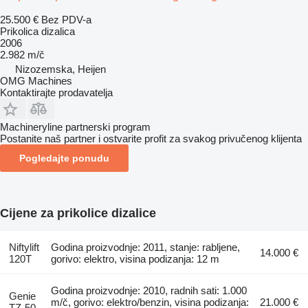
25.500 €
Bez PDV-a
Prikolica dizalica
2006
2.982 m/č
Nizozemska, Heijen
OMG Machines
Kontaktirajte prodavatelja
Machineryline partnerski program
Postanite naš partner i ostvarite profit za svakog privučenog klijenta
Pogledajte ponudu
Cijene za prikolice dizalice
Niftylift
Godina proizvodnje: 2011, stanje: rabljene,
14.000 €
120T
gorivo: elektro, visina podizanja: 12 m
Godina proizvodnje: 2010, radnih sati: 1.000
Genie
m/č, gorivo: elektro/benzin, visina podizanja:
21.000 €
TZ-50