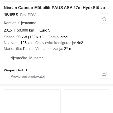
Nissan Cabstar Möbellift-PAUS ASA 27m-Hydr.Stützen,FUNK
49.490 €
Bez PDV-a
Kamion s ljestvama
2015
50.000 km
Euro 5
Snaga
90 kW (122 k.s.)
Gorivo
dizel
Nosivost
125 kg
Osovinska konfiguracija
4x2
Marka lifta
Paus
Visina podizanja
27 m
Njemačka, Munster
Warjan GmbH