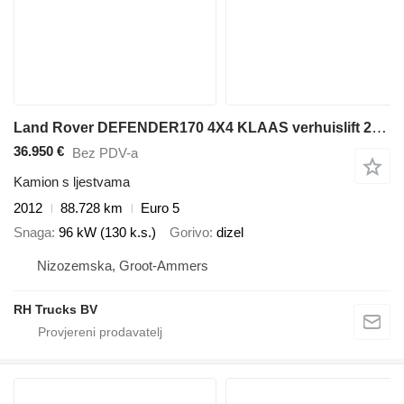
Land Rover DEFENDER170 4X4 KLAAS verhuislift 21 meter
36.950 €
Bez PDV-a
Kamion s ljestvama
2012
88.728 km
Euro 5
Snaga
96 kW (130 k.s.)
Gorivo
dizel
Nizozemska, Groot-Ammers
RH Trucks BV