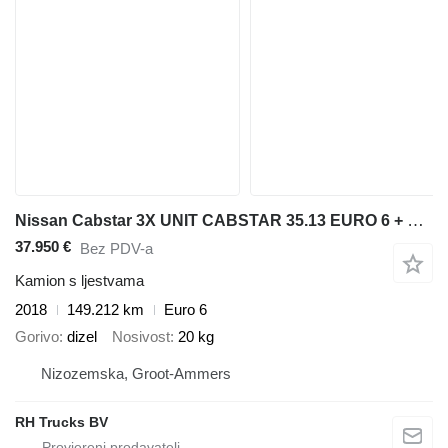
Nissan Cabstar 3X UNIT CABSTAR 35.13 EURO 6 + LIFT 25 METER + REMOTE CO
37.950 €
Bez PDV-a
Kamion s ljestvama
2018
149.212 km
Euro 6
Gorivo
dizel
Nosivost
20 kg
Nizozemska, Groot-Ammers
RH Trucks BV