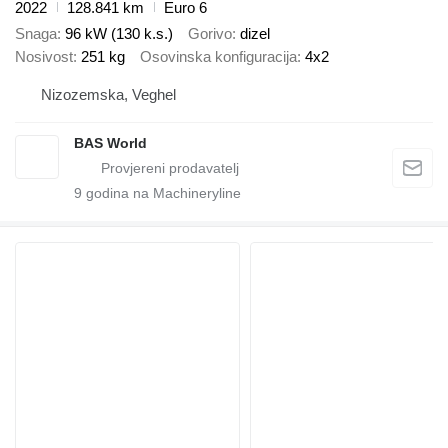
2022
128.841 km
Euro 6
Snaga
96 kW (130 k.s.)
Gorivo
dizel
Nosivost
251 kg
Osovinska konfiguracija
4x2
Nizozemska, Veghel
BAS World
9
godina na Machineryline