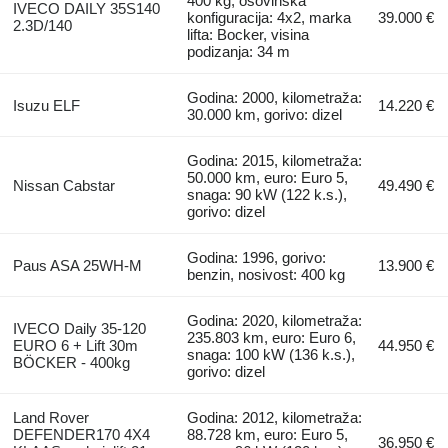
400 kg, osovinska
IVECO DAILY 35S140
konfiguracija: 4x2, marka
39.000 €
2.3D/140
lifta: Bocker, visina
podizanja: 34 m
Godina: 2000, kilometraža:
Isuzu ELF
14.220 €
30.000 km, gorivo: dizel
Godina: 2015, kilometraža:
50.000 km, euro: Euro 5,
Nissan Cabstar
49.490 €
snaga: 90 kW (122 k.s.),
gorivo: dizel
Godina: 1996, gorivo:
Paus ASA 25WH-M
13.900 €
benzin, nosivost: 400 kg
Godina: 2020, kilometraža:
IVECO Daily 35-120
235.803 km, euro: Euro 6,
EURO 6 + Lift 30m
44.950 €
snaga: 100 kW (136 k.s.),
BÖCKER - 400kg
gorivo: dizel
Land Rover
Godina: 2012, kilometraža:
DEFENDER170 4X4
88.728 km, euro: Euro 5,
36.950 €