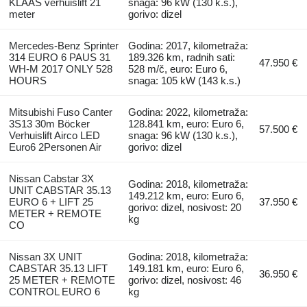
KLAAS verhuislift 21
snaga: 96 kW (130 k.s.),
meter
gorivo: dizel
Mercedes-Benz Sprinter
Godina: 2017, kilometraža:
314 EURO 6 PAUS 31
189.326 km, radnih sati:
47.950 €
WH-M 2017 ONLY 528
528 m/č, euro: Euro 6,
HOURS
snaga: 105 kW (143 k.s.)
Mitsubishi Fuso Canter
Godina: 2022, kilometraža:
3S13 30m Böcker
128.841 km, euro: Euro 6,
57.500 €
Verhuislift Airco LED
snaga: 96 kW (130 k.s.),
Euro6 2Personen Air
gorivo: dizel
Nissan Cabstar 3X
Godina: 2018, kilometraža:
UNIT CABSTAR 35.13
149.212 km, euro: Euro 6,
EURO 6 + LIFT 25
37.950 €
gorivo: dizel, nosivost: 20
METER + REMOTE
kg
CO
Nissan 3X UNIT
Godina: 2018, kilometraža:
CABSTAR 35.13 LIFT
149.181 km, euro: Euro 6,
36.950 €
25 METER + REMOTE
gorivo: dizel, nosivost: 46
CONTROL EURO 6
kg