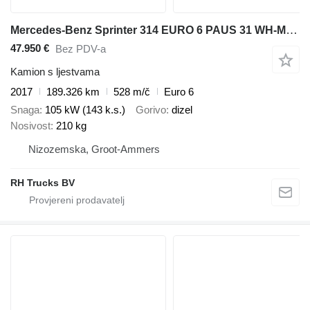
Mercedes-Benz Sprinter 314 EURO 6 PAUS 31 WH-M 2017 ONLY 528 HOURS
47.950 €
Bez PDV-a
Kamion s ljestvama
2017
189.326 km
528 m/č
Euro 6
Snaga
105 kW (143 k.s.)
Gorivo
dizel
Nosivost
210 kg
Nizozemska, Groot-Ammers
RH Trucks BV