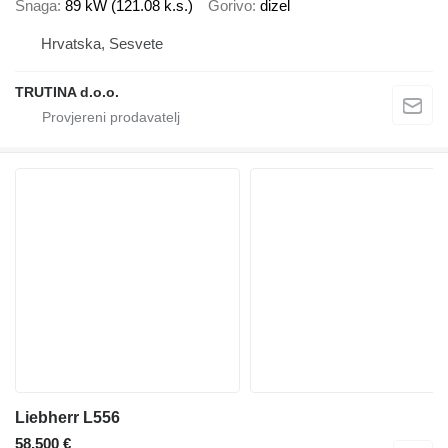
Snaga
89 kW (121.08 k.s.)
Gorivo
dizel
Hrvatska, Sesvete
TRUTINA d.o.o.
Liebherr L556
58.500 €