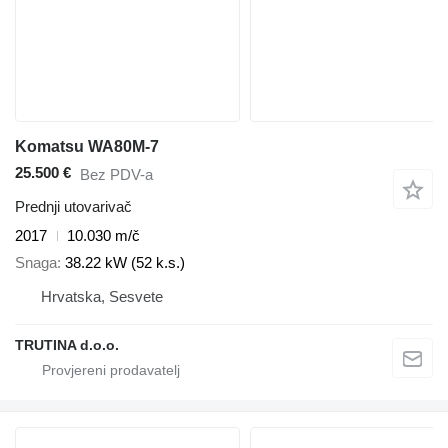
Komatsu WA80M-7
25.500 €
Bez PDV-a
Prednji utovarivač
2017
10.030 m/č
Snaga
38.22 kW (52 k.s.)
Hrvatska, Sesvete
TRUTINA d.o.o.