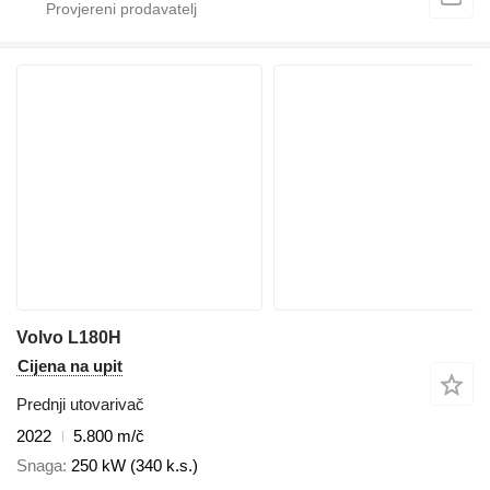
Volvo L180H
Cijena na upit
Prednji utovarivač
2022
5.800 m/č
Snaga
250 kW (340 k.s.)