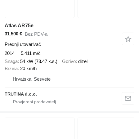
Atlas AR75e
31.500 €
Bez PDV-a
Prednji utovarivač
2014
5.411 m/č
Snaga
54 kW (73.47 k.s.)
Gorivo
dizel
Brzina
20 km/h
Hrvatska, Sesvete
TRUTINA d.o.o.