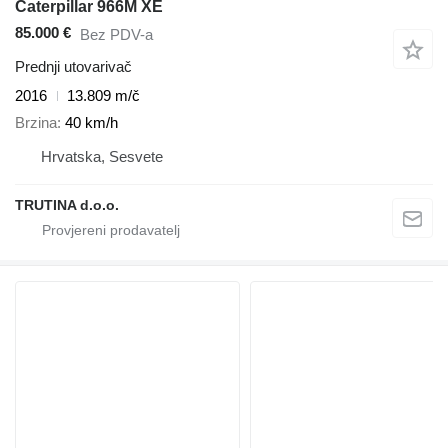
Caterpillar 966M XE
85.000 €
Bez PDV-a
Prednji utovarivač
2016
13.809 m/č
Brzina
40 km/h
Hrvatska, Sesvete
TRUTINA d.o.o.