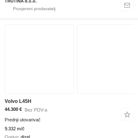
TRUTINA d.o.o.
Volvo L45H
44.300 €
Bez PDV-a
Prednji utovarivač
9.332 m/č
Gorivo
dizel