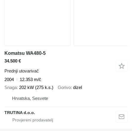
Komatsu WA480-5
34.500 €
Prednji utovarivač
2004
12.353 m/č
Snaga
202 kW (275 k.s.)
Gorivo
dizel
Hrvatska, Sesvete
TRUTINA d.o.o.