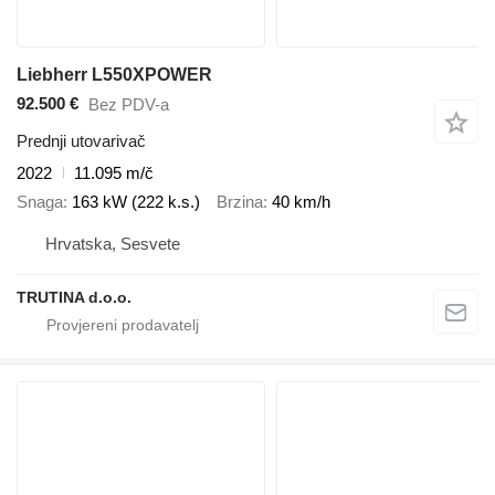
Liebherr L550XPOWER
92.500 €
Bez PDV-a
Prednji utovarivač
2022
11.095 m/č
Snaga
163 kW (222 k.s.)
Brzina
40 km/h
Hrvatska, Sesvete
TRUTINA d.o.o.