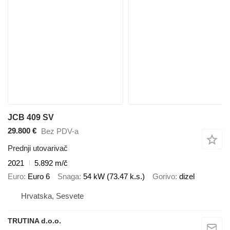
JCB 409 SV
29.800 €
Bez PDV-a
Prednji utovarivač
2021
5.892 m/č
Euro
Euro 6
Snaga
54 kW (73.47 k.s.)
Gorivo
dizel
Hrvatska, Sesvete
TRUTINA d.o.o.