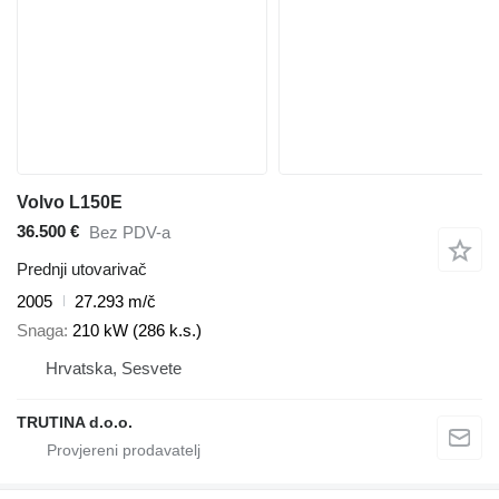
Volvo L150E
36.500 €
Bez PDV-a
Prednji utovarivač
2005
27.293 m/č
Snaga
210 kW (286 k.s.)
Hrvatska, Sesvete
TRUTINA d.o.o.