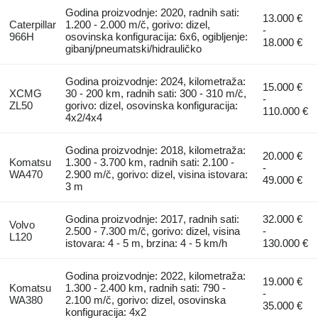
Godina proizvodnje: 2020, radnih sati:
13.000 €
Caterpillar
1.200 - 2.000 m/č, gorivo: dizel,
-
966H
osovinska konfiguracija: 6x6, ogibljenje:
18.000 €
gibanj/pneumatski/hidrauličko
Godina proizvodnje: 2024, kilometraža:
15.000 €
XCMG
30 - 200 km, radnih sati: 300 - 310 m/č,
-
ZL50
gorivo: dizel, osovinska konfiguracija:
110.000 €
4x2/4x4
Godina proizvodnje: 2018, kilometraža:
20.000 €
Komatsu
1.300 - 3.700 km, radnih sati: 2.100 -
-
WA470
2.900 m/č, gorivo: dizel, visina istovara:
49.000 €
3 m
Godina proizvodnje: 2017, radnih sati:
32.000 €
Volvo
2.500 - 7.300 m/č, gorivo: dizel, visina
-
L120
istovara: 4 - 5 m, brzina: 4 - 5 km/h
130.000 €
Godina proizvodnje: 2022, kilometraža:
19.000 €
Komatsu
1.300 - 2.400 km, radnih sati: 790 -
-
WA380
2.100 m/č, gorivo: dizel, osovinska
35.000 €
konfiguracija: 4x2