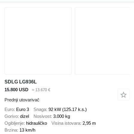
SDLG LG936L
15.800 USD
≈ 13.670 €
Prednji utovarivač
Euro
Euro 3
Snaga
92 kW (125.17 k.s.)
Gorivo
dizel
Nosivost
3.000 kg
Ogibljenje
hidrauličko
Visina istovara
2,95 m
Brzina
13 km/h