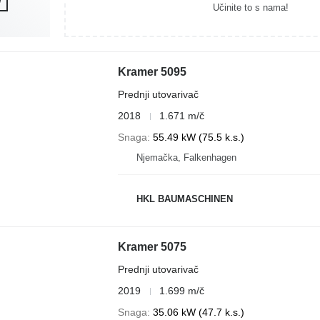
Učinite to s nama!
Kramer 5095
Prednji utovarivač
2018
1.671 m/č
Snaga
55.49 kW (75.5 k.s.)
Njemačka, Falkenhagen
HKL BAUMASCHINEN
Kramer 5075
Prednji utovarivač
2019
1.699 m/č
Snaga
35.06 kW (47.7 k.s.)