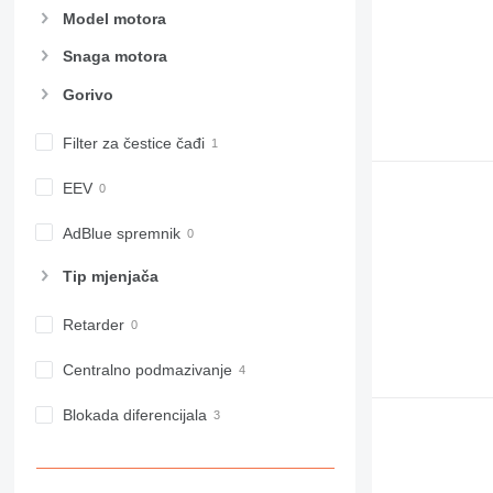
Model motora
Snaga motora
Gorivo
Filter za čestice čađi
EEV
AdBlue spremnik
Tip mјenjača
Retarder
Centralno podmazivanje
Blokada diferencijala