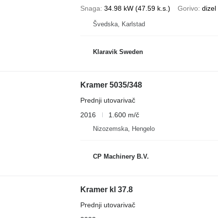
Snaga
34.98 kW (47.59 k.s.)
Gorivo
dizel
Švedska, Karlstad
Klaravik Sweden
Kramer 5035/348
Prednji utovarivač
2016
1.600 m/č
Nizozemska, Hengelo
CP Machinery B.V.
Kramer kl 37.8
Prednji utovarivač