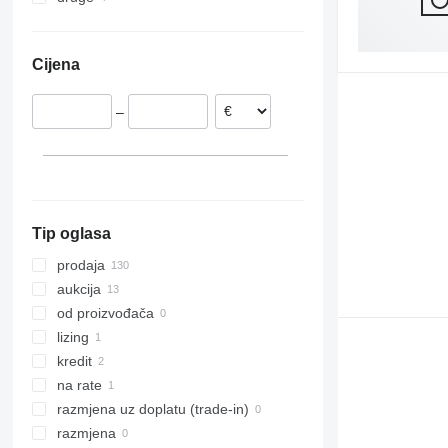
Nizozemska
Ukrajina
956
KL 70.8
Poljska
Urugvaj
962
Cijena
Danska
Brazil
966
Švedska
972
–
Finska
980
Austrija
982
Francuska
986
prikaži sve
988
990
Tip oglasa
992
F-series
prodaja
G-series
aukcija
GC
od proizvođača
IT
lizing
NR
kredit
na rate
razmjena uz doplatu (trade-in)
razmjena