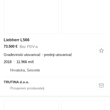
Liebherr L566
73.500 €
Bez PDV-a
Građevinski utovarivač - prednji utovarivač
2018
11.966 m/č
Hrvatska, Sesvete
TRUTINA d.o.o.