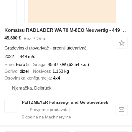
Komatsu RADLADER WA 70 M-8EO Neuwertig - 449 Std
45.800 €
Bez PDV-a
Građevinski utovarivač - prednji utovarivač
2022
449 m/č
Euro
Euro 5
Snaga
45.97 kW (62.54 k.s.)
Gorivo
dizel
Nosivost
1.150 kg
Osovinska konfiguracija
4x4
Njemačka, Delbrück
PEITZMEYER Fahrzeug- und Gerätevertrieb
5
godina na Machineryline