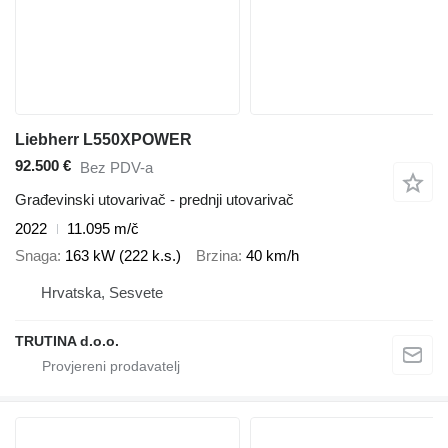
Liebherr L550XPOWER
92.500 €
Bez PDV-a
Građevinski utovarivač - prednji utovarivač
2022
11.095 m/č
Snaga
163 kW (222 k.s.)
Brzina
40 km/h
Hrvatska, Sesvete
TRUTINA d.o.o.