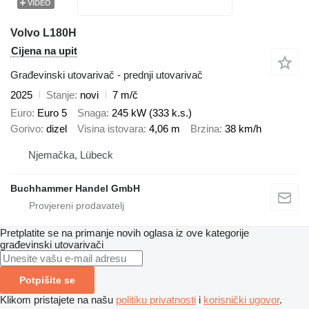
VIDEO
Volvo L180H
Cijena na upit
Građevinski utovarivač - prednji utovarivač
2025
Stanje
novi
7 m/č
Euro
Euro 5
Snaga
245 kW (333 k.s.)
Gorivo
dizel
Visina istovara
4,06 m
Brzina
38 km/h
Njemačka, Lübeck
Buchhammer Handel GmbH
Pretplatite se na primanje novih oglasa iz ove kategorije
građevinski utovarivači
Potpišite se
Klikom pristajete na našu
politiku privatnosti
i
korisnički ugovor
.