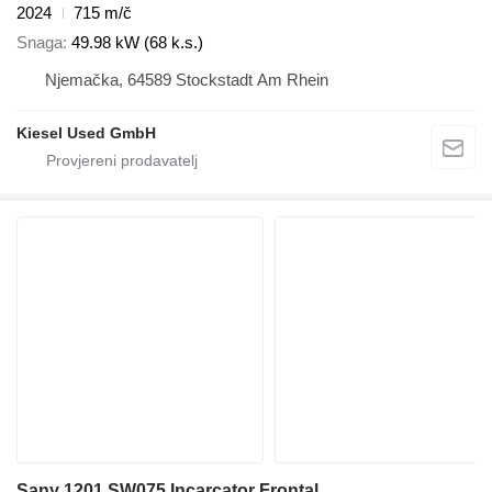
2024
715 m/č
Snaga
49.98 kW (68 k.s.)
Njemačka, 64589 Stockstadt Am Rhein
Kiesel Used GmbH
Sany 1201 SW075 Incarcator Frontal