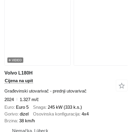
VIDEO
Volvo L180H
Cijena na upit
Građevinski utovarivač - prednji utovarivač
2024
1.327 m/č
Euro
Euro 5
Snaga
245 kW (333 k.s.)
Gorivo
dizel
Osovinska konfiguracija
4x4
Brzina
38 km/h
Njemačka, Lübeck