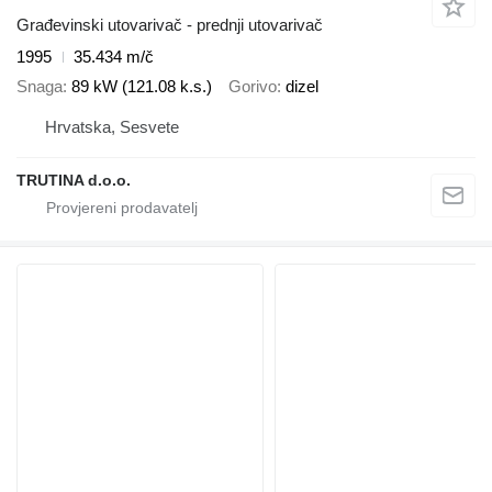
Građevinski utovarivač - prednji utovarivač
1995
35.434 m/č
Snaga
89 kW (121.08 k.s.)
Gorivo
dizel
Hrvatska, Sesvete
TRUTINA d.o.o.