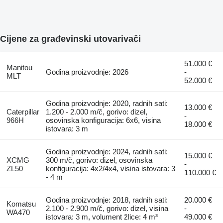
Cijene za građevinski utovarivači
51.000 €
Manitou
Godina proizvodnje: 2026
-
MLT
52.000 €
Godina proizvodnje: 2020, radnih sati:
13.000 €
Caterpillar
1.200 - 2.000 m/č, gorivo: dizel,
-
966H
osovinska konfiguracija: 6x6, visina
18.000 €
istovara: 3 m
Godina proizvodnje: 2024, radnih sati:
15.000 €
XCMG
300 m/č, gorivo: dizel, osovinska
-
ZL50
konfiguracija: 4x2/4x4, visina istovara: 3
110.000 €
- 4 m
Godina proizvodnje: 2018, radnih sati:
20.000 €
Komatsu
2.100 - 2.900 m/č, gorivo: dizel, visina
-
WA470
istovara: 3 m, volument žlice: 4 m³
49.000 €