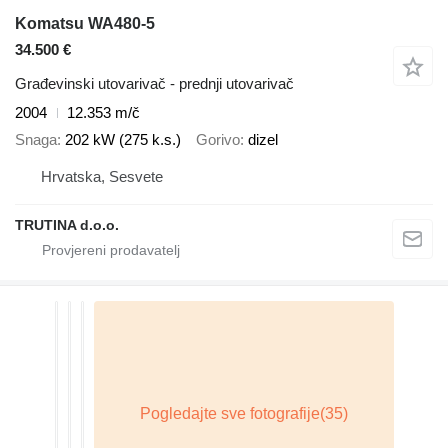
Komatsu WA480-5
34.500 €
Građevinski utovarivač - prednji utovarivač
2004
12.353 m/č
Snaga
202 kW (275 k.s.)
Gorivo
dizel
Hrvatska, Sesvete
TRUTINA d.o.o.