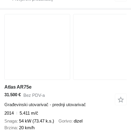
Atlas AR75e
31.500 €
Bez PDV-a
Građevinski utovarivač - prednji utovarivač
2014
5.411 m/č
Snaga
54 kW (73.47 k.s.)
Gorivo
dizel
Brzina
20 km/h