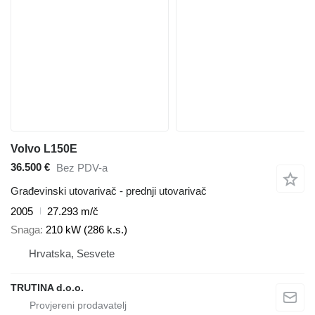
Volvo L150E
36.500 €
Bez PDV-a
Građevinski utovarivač - prednji utovarivač
2005
27.293 m/č
Snaga
210 kW (286 k.s.)
Hrvatska, Sesvete
TRUTINA d.o.o.