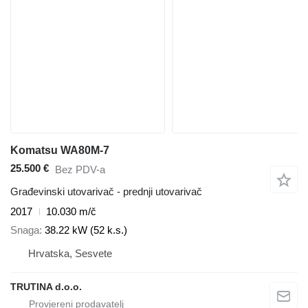
Komatsu WA80M-7
25.500 €
Bez PDV-a
Građevinski utovarivač - prednji utovarivač
2017
10.030 m/č
Snaga
38.22 kW (52 k.s.)
Hrvatska, Sesvete
TRUTINA d.o.o.