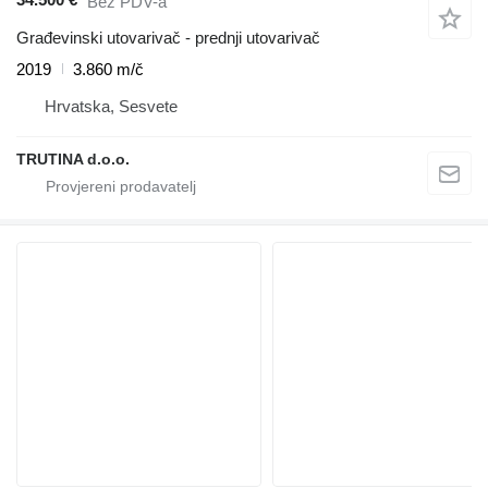
Bez PDV-a
Građevinski utovarivač - prednji utovarivač
2019
3.860 m/č
Hrvatska, Sesvete
TRUTINA d.o.o.