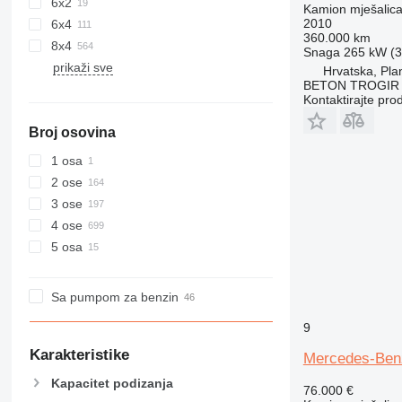
6x2
Kamion mješalica
2010
6x4
360.000 km
8x4
Snaga
265 kW (3
prikaži sve
Hrvatska, Pla
BETON TROGIR 
Kontaktirajte pro
Broj osovina
1 osa
2 ose
3 ose
4 ose
5 osa
Sa pumpom za benzin
9
Karakteristike
Mercedes-Ben
Kapacitet podizanja
76.000 €