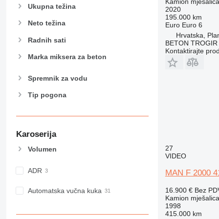
Kamion mješalica
Ukupna težina
2020
195.000 km
Neto težina
Euro
Euro 6
Hrvatska, Pla
Radnih sati
BETON TROGIR 
Kontaktirajte pro
Marka miksera za beton
Spremnik za vodu
Tip pogona
Karoserija
27
Volumen
VIDEO
ADR
MAN F 2000 4
16.900 €
Bez PD
Automatska vučna kuka
Kamion mješalica
1998
415.000 km