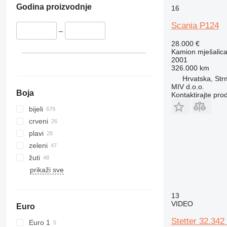
Godina proizvodnje
16
Scania P124
–
28.000 €
Kamion mješalica
2001
326.000 km
Hrvatska, St
MIV d.o.o.
Boja
Kontaktirajte pro
bijeli
crveni
plavi
zeleni
žuti
prikaži sve
13
VIDEO
Euro
Stetter 32.342
Euro 1