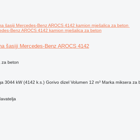
rcedes-Benz AROCS 4142 kamion mješalica za beton
na šasiji Mercedes-Benz AROCS 4142
 za beton
ga
3044 kW (4142 k.s.)
Gorivo
dizel
Volumen
12 m³
Marka miksera za 
davatelja