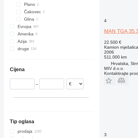
Plano
Čakovec
Glina
4
Evropa
MAN TGA 35.
Amerika
Poljska
Azija
Nizozemska
Meksiko
22.500 €
Kamion mješalica
druge
Njemačka
SAD
Kina
2006
Italija
Turska
Ukrajina
511.000 km
Hrvatska, St
Rumunjska
Ujedinjeni Arapski Emirati
Maroko
MIV d.o.o.
Cijena
Mađarska
Gruzija
Brazil
Kontaktirajte pro
Belgija
Kazahstan
Argentina
–
Češka
Japan
Urugvaj
prikaži sve
Indija
Moldavija
Uzbekistan
Kenija
Tip oglasa
prodaja
3