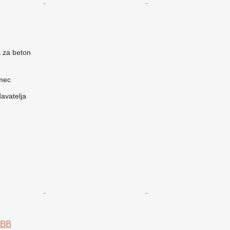
 za beton
rmec
davatelja
 BB