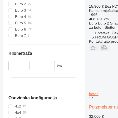
Euro 2
15.900 €
Bez PD
Euro 3
Kamion mješalica
1996
Euro 4
468.781 km
Euro 5
Euro
Euro 2
Sna
za beton
Stetter
Euro 6
Hrvatska, Ča
Euro 7
TS PROM GOSPO
Kontaktirajte pro
Kilometraža
–
km
beton
Osovinska konfiguracija
17
4x2
Putzmeister n
4x4
32.000 €