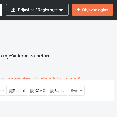
Prijavi se / Registrujte se
Objavite oglas
 s mješalicom za beton
vodnje - prvo stare
Kilometraža ⬊
Kilometraža ⬈
Sve