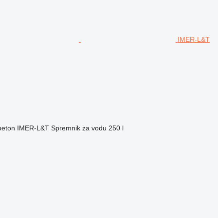
IMER-L&T
beton
IMER-L&T
Spremnik za vodu
250 l