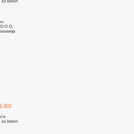
 za beton
no
D.O.O.
davatelja
1.463
V-a
 za beton