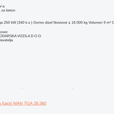
V-a
 za beton
ga
250 kW (340 k.s.)
Gorivo
dizel
Nosivost
18.000 kg
Volumen
9 m³
O
kovec
DARSKA VOZILA D.O.O.
davatelja
a šasiji MAN TGA 26.360