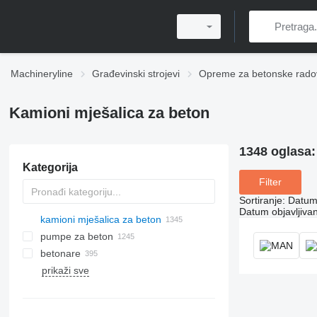
Machineryline
Građevinski strojevi
Opreme za betonske rado
Kamioni mješalica za beton
1348 oglasa
Kategorija
Filter
Sortiranje
:
Datum 
Datum objavljivan
kamioni mješalica za beton
pumpe za beton
betonare
prikaži sve
mobilne betonare
stacionarne betonare
kompaktne betonare