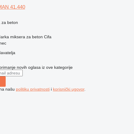
 MAN 41.440
 za beton
arka miksera za beton
Cifa
rmec
davatelja
 primanje novih oglasa iz ove kategorije
e na našu
politiku privatnosti
i
korisnički ugovor
.