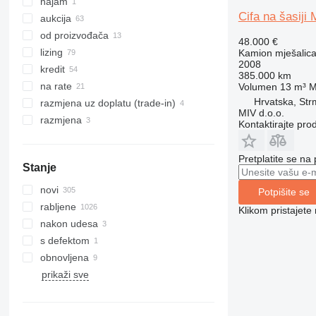
najam
Cifa na šasiji
aukcija
od proizvođača
48.000 €
lizing
Kamion mješalica
2008
kredit
385.000 km
na rate
Volumen
13 m³
M
Hrvatska, St
razmjena uz doplatu (trade-in)
MIV d.o.o.
razmjena
Kontaktirajte pro
Pretplatite se na
Stanje
novi
Potpišite se
rabljene
Klikom pristajet
nakon udesa
s defektom
obnovljena
prikaži sve