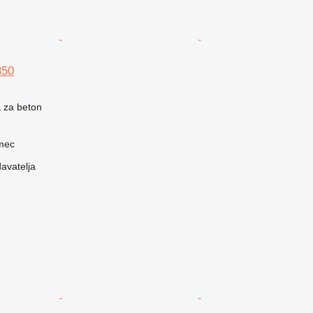
350
 za beton
rmec
davatelja