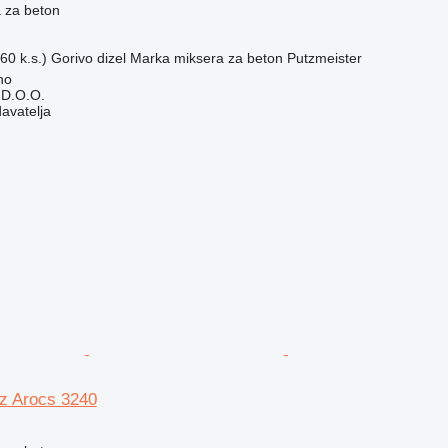
 za beton
60 k.s.)
Gorivo
dizel
Marka miksera za beton
Putzmeister
no
D.O.O.
davatelja
z Arocs 3240