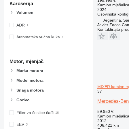
199.999 €
Karoserija
Kamion mješalica
2024
Volumen
Osovinska konfig
Argentina, Sa
Javier Zacco Ca
ADR
Kontaktirajte pro
Automatska vučna kuka
Motor, mjenjač
Marka motora
Model motora
MIXER kamion mj
Snaga motora
37
Gorivo
Mercedes-Ben
59.950 €
Filter za čestice čađi
Kamion mješalica
2012
EEV
406.421 km