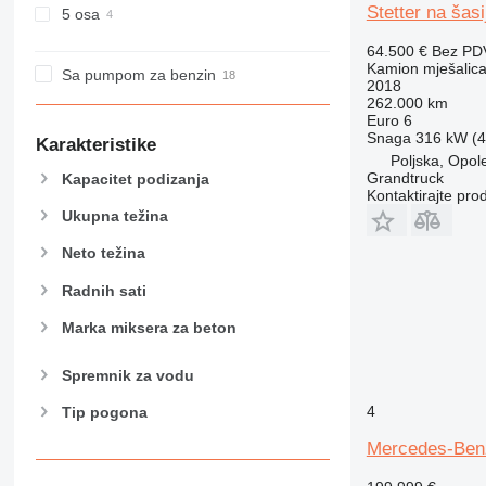
Stetter na šas
5 osa
64.500 €
Bez PD
Kamion mješalica
Sa pumpom za benzin
2018
262.000 km
Euro 6
Snaga
316 kW (4
Karakteristike
Poljska, Opol
Grandtruck
Kapacitet podizanja
Kontaktirajte pro
Ukupna težina
Neto težina
Radnih sati
Marka miksera za beton
Spremnik za vodu
4
Tip pogona
Mercedes-Ben