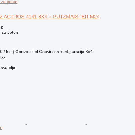
 za beton
nz ACTROS 4141 8X4 + PUTZMAISTER M24
 €
 za beton
02 k.s.)
Gorivo
dizel
Osovinska konfiguracija
8x4
ice
davatelja
on