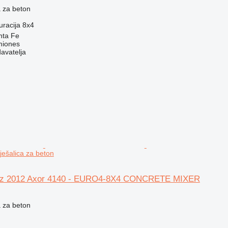
 za beton
uracija
8x4
nta Fe
miones
davatelja
ešalica za beton
z 2012 Axor 4140 - EURO4-8X4 CONCRETE MIXER
 za beton