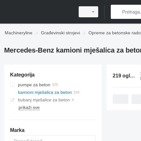
Machineryline
Građevinski strojevi
Opreme za betonske rado
Mercedes-Benz kamioni mješalica za beto
Kategorija
219 oglasa:
pumpe za beton
kamioni mješalica za beton
bubanj mješalice za beton
prikaži sve
mobilne betonare
Marka