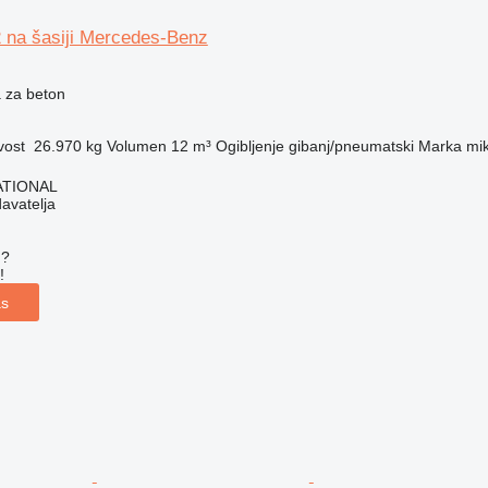
na šasiji Mercedes-Benz
 za beton
vost
26.970 kg
Volumen
12 m³
Ogibljenje
gibanj/pneumatski
Marka mik
ATIONAL
davatelja
u?
!
as