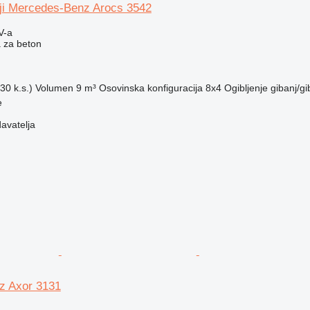
iji Mercedes-Benz Arocs 3542
V-a
 za beton
30 k.s.)
Volumen
9 m³
Osovinska konfiguracija
8x4
Ogibljenje
gibanj/gi
e
davatelja
z Axor 3131