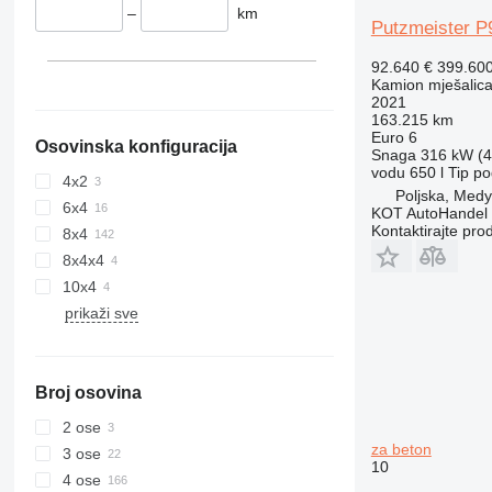
–
km
Putzmeister P
92.640 €
399.60
Kamion mješalica
2021
163.215 km
Euro 6
Osovinska konfiguracija
Snaga
316 kW (4
vodu
650 l
Tip p
4x2
Poljska, Med
6x4
KOT AutoHandel
Kontaktirajte pro
8x4
8x4x4
10x4
prikaži sve
Broj osovina
2 ose
za beton
3 ose
10
4 ose