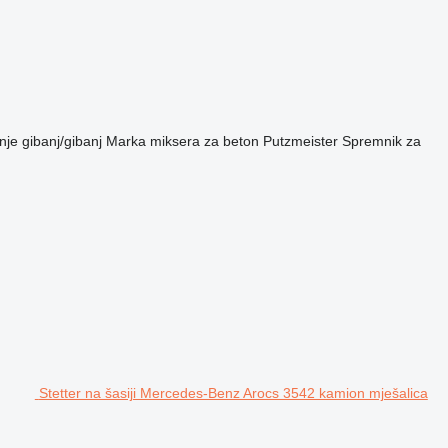
nje
gibanj/gibanj
Marka miksera za beton
Putzmeister
Spremnik za
Stetter na šasiji Mercedes-Benz Arocs 3542 kamion mješalica