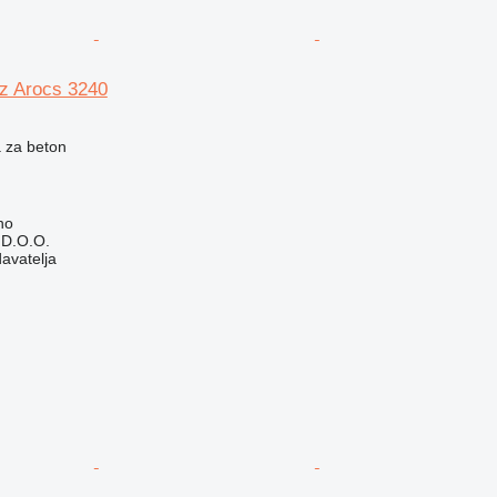
z Arocs 3240
 za beton
no
D.O.O.
davatelja