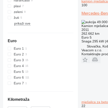
narančasti
kamion mješalica
100
plavi
zeleni
Mercedes-Be
žuti
49.000
prikaži sve
Kamion mješalica
2011
262.662 km
Euro 5
Euro
Snaga
295 kW (4
Slovačka, Koš
Euro 1
Veacom s.r.o.
Kontaktirajte pro
Euro 2
Euro 3
Euro 4
Euro 5
Euro 6
Euro 7
Kilometraža
mješalica za bet
22