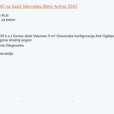
9G na šasiji Mercedes-Benz Actros 3243
0 PLN
 za beton
30 k.s.)
Gorivo
dizel
Volumen
9 m³
Osovinska konfiguracija
8x4
Ogiblje
ogona
stražnji pogon
ynia Głogowska
davatelja