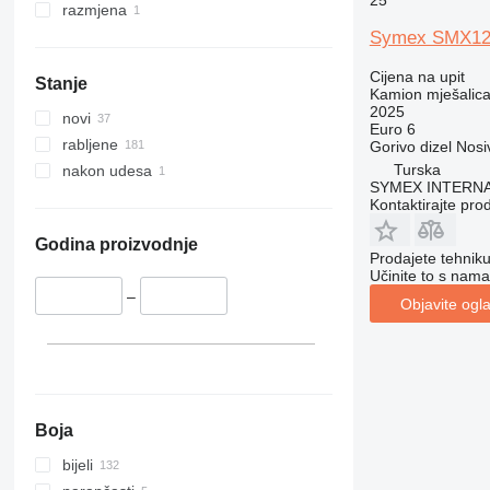
25
razmjena
Symex SMX12 
Cijena na upit
Stanje
Kamion mješalica
2025
novi
Euro 6
rabljene
Gorivo
dizel
Nosi
Turska
nakon udesa
SYMEX INTERN
Kontaktirajte pro
Godina proizvodnje
Prodajete tehnik
Učinite to s nama
–
Objavite ogl
Boja
bijeli