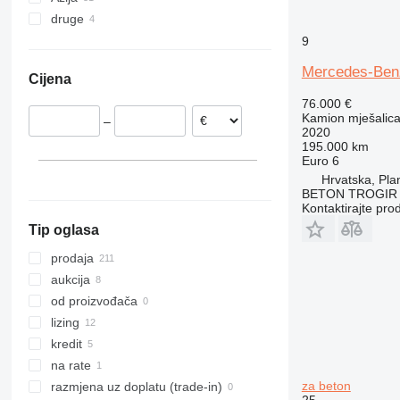
druge
Njemačka
Turska
Actros 4148
Arocs 4146
Nizozemska
Kina
Ukrajina
9
Arocs 4243
Mađarska
Ujedinjeni Arapski Emirati
Argentina
Mercedes-Ben
Cijena
Španjolska
76.000 €
Rumunjska
Kamion mješalica
–
Estonija
2020
195.000 km
Češka
Euro 6
prikaži sve
Hrvatska, Pla
BETON TROGIR 
Kontaktirajte pro
Tip oglasa
prodaja
aukcija
od proizvođača
lizing
kredit
na rate
za beton
razmjena uz doplatu (trade-in)