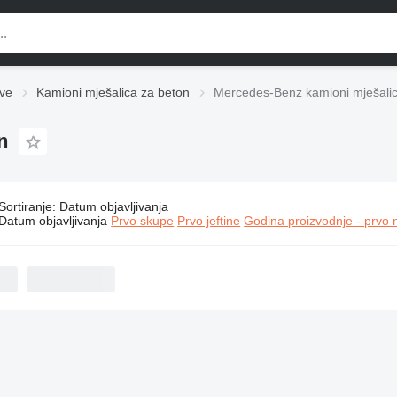
ve
Kamioni mješalica za beton
Mercedes-Benz kamioni mješalic
n
Sortiranje
:
Datum objavljivanja
Mercedes-Benz kamioni mješalica za beton
Datum objavljivanja
Prvo skupe
Prvo jeftine
Godina proizvodnje - prvo 