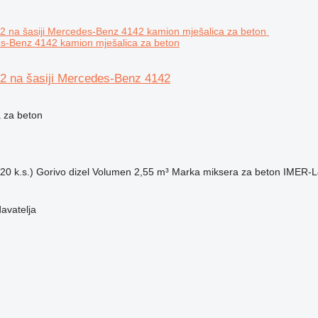
es-Benz 4142 kamion mješalica za beton
 na šasiji Mercedes-Benz 4142
 za beton
20 k.s.)
Gorivo
dizel
Volumen
2,55 m³
Marka miksera za beton
IMER-
davatelja