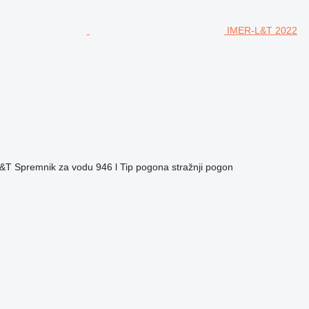
IMER-L&T 2022
L&T
Spremnik za vodu
946 l
Tip pogona
stražnji pogon