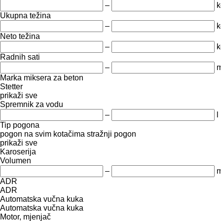
–
k
Ukupna težina
–
k
Neto težina
–
k
Radnih sati
–
m
Marka miksera za beton
Stetter
prikaži sve
Spremnik za vodu
–
l
Tip pogona
pogon na svim kotačima
stražnji pogon
prikaži sve
Karoserija
Volumen
–
m
ADR
ADR
Automatska vučna kuka
Automatska vučna kuka
Motor, mjenjač