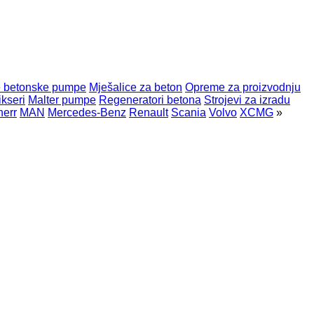
e betonske pumpe
Mješalice za beton
Opreme za proizvodnju
kseri
Malter pumpe
Regeneratori betona
Strojevi za izradu
herr
MAN
Mercedes-Benz
Renault
Scania
Volvo
XCMG
»