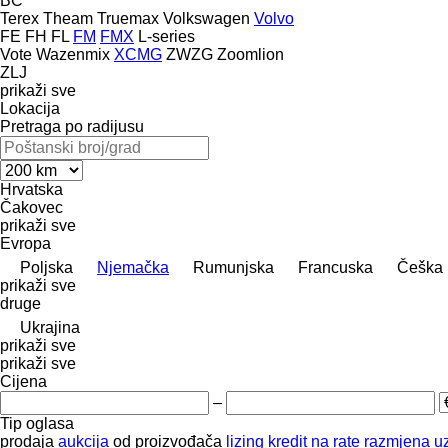
BC
Terex
Theam
Truemax
Volkswagen
Volvo
FE
FH
FL
FM
FMX
L-series
Vote
Wazenmix
XCMG
ZWZG
Zoomlion
ZLJ
prikaži sve
Lokacija
Pretraga po radijusu
Hrvatska
Čakovec
prikaži sve
Evropa
Poljska
Njemačka
Rumunjska
Francuska
Češka
prikaži sve
druge
Ukrajina
prikaži sve
prikaži sve
Cijena
–
Tip oglasa
prodaja
aukcija
od proizvođača
lizing
kredit
na rate
razmjena uz