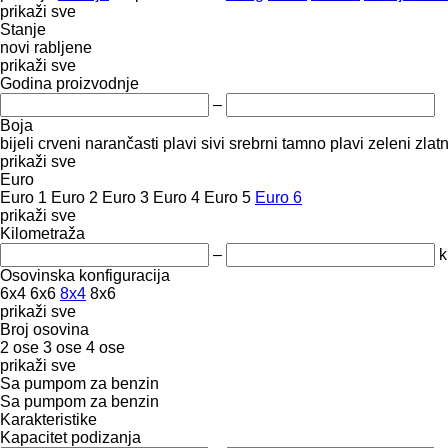
prikaži sve
Stanje
novi
rabljene
prikaži sve
Godina proizvodnje
–
Boja
bijeli
crveni
narančasti
plavi
sivi
srebrni
tamno plavi
zeleni
zlatn
prikaži sve
Euro
Euro 1
Euro 2
Euro 3
Euro 4
Euro 5
Euro 6
prikaži sve
Kilometraža
–
Osovinska konfiguracija
6x4
6x6
8x4
8x6
prikaži sve
Broj osovina
2 ose
3 ose
4 ose
prikaži sve
Sa pumpom za benzin
Sa pumpom za benzin
Karakteristike
Kapacitet podizanja