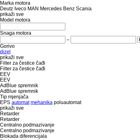
Marka motora
Deutz
Iveco
MAN
Mercedes Benz
Scania
prikaži sve
Model motora
Snaga motora
–
Gorivo
dizel
prikaži sve
Filter za čestice čađi
Filter za čestice čađi
EEV
EEV
AdBlue spremnik
AdBlue spremnik
Tip mјenjača
EPS
automat
mehanika
poluautomat
prikaži sve
Retarder
Retarder
Centralno podmazivanje
Centralno podmazivanje
Blokada diferencijala