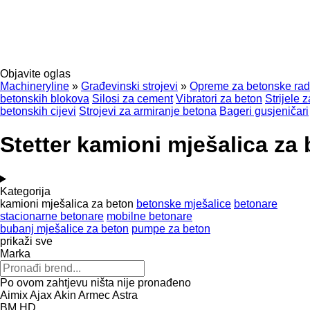
Objavite oglas
Machineryline
»
Građevinski strojevi
»
Opreme za betonske ra
betonskih blokova
Silosi za cement
Vibratori za beton
Strijele 
betonskih cijevi
Strojevi za armiranje betona
Bageri gusjeničari
Stetter kamioni mješalica za
Kategorija
kamioni mješalica za beton
betonske mješalice
betonare
stacionarne betonare
mobilne betonare
bubanj mješalice za beton
pumpe za beton
prikaži sve
Marka
Po ovom zahtjevu ništa nije pronađeno
Aimix
Ajax
Akin
Armec
Astra
BM
HD