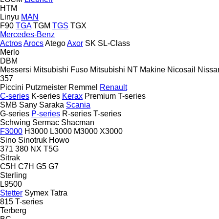
HTM
Linyu
MAN
F90
TGA
TGM
TGS
TGX
Mercedes-Benz
Actros
Arocs
Atego
Axor
SK
SL-Class
Merlo
DBM
Messersi
Mitsubishi Fuso
Mitsubishi
NT Makine
Nicosail
Nissa
357
Piccini
Putzmeister
Remmel
Renault
C-series
K-series
Kerax
Premium
T-series
SMB
Sany
Saraka
Scania
G-series
P-series
R-series
T-series
Schwing
Sermac
Shacman
F3000
H3000
L3000
M3000
X3000
Sino
Sinotruk Howo
371
380
NX
T5G
Sitrak
C5H
C7H
G5
G7
Sterling
L9500
Stetter
Symex
Tatra
815
T-series
Terberg