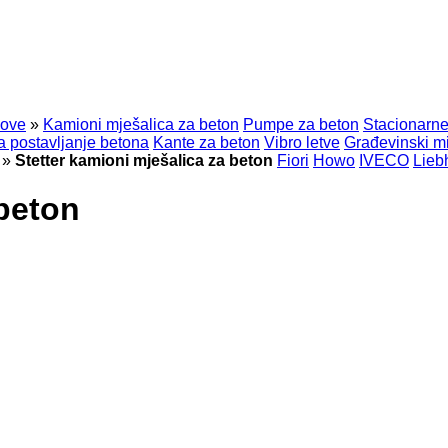
dove
»
Kamioni mješalica za beton
Pumpe za beton
Stacionarn
za postavljanje betona
Kante za beton
Vibro letve
Građevinski mi
»
Stetter kamioni mješalica za beton
Fiori
Howo
IVECO
Lieb
 beton