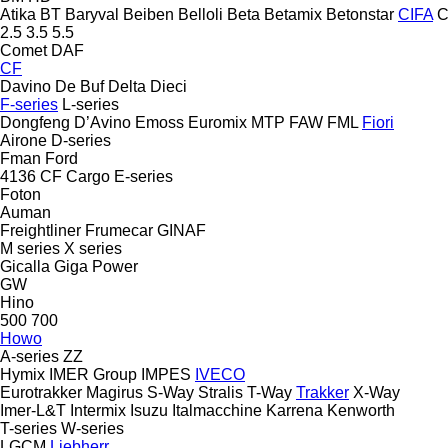
Atika
BT
Baryval
Beiben
Belloli
Beta
Betamix
Betonstar
CIFA
C
2.5
3.5
5.5
Comet
DAF
CF
Davino
De Buf
Delta
Dieci
F-series
L-series
Dongfeng
D’Avino
Emoss
Euromix MTP
FAW
FML
Fiori
Airone
D-series
Fman
Ford
4136
CF
Cargo
E-series
Foton
Auman
Freightliner
Frumecar
GINAF
M series
X series
Gicalla
Giga Power
GW
Hino
500
700
Howo
A-series
ZZ
Hymix
IMER Group
IMPES
IVECO
Eurotrakker
Magirus
S-Way
Stralis
T-Way
Trakker
X-Way
Imer-L&T
Intermix
Isuzu
Italmacchine
Karrena
Kenworth
T-series
W-series
LGCM
Liebherr