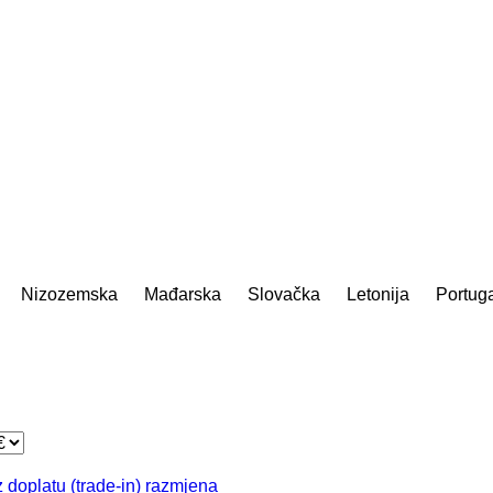
Nizozemska
Mađarska
Slovačka
Letonija
Portuga
 doplatu (trade-in)
razmjena