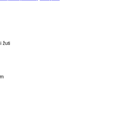
i
žuti
km