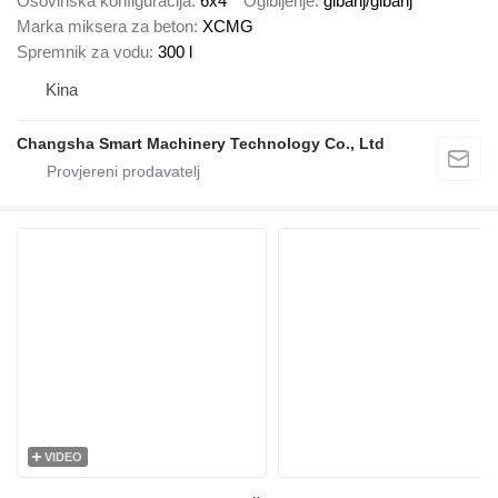
Osovinska konfiguracija
6x4
Ogibljenje
gibanj/gibanj
Marka miksera za beton
XCMG
Spremnik za vodu
300 l
Kina
Changsha Smart Machinery Technology Co., Ltd
VIDEO