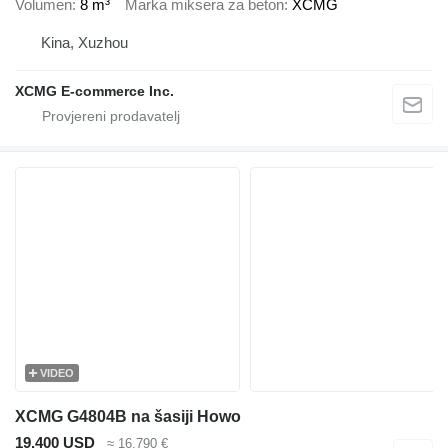
Volumen
8 m³
Marka miksera za beton
XCMG
Kina, Xuzhou
XCMG E-commerce Inc.
VIDEO
XCMG G4804B na šasiji Howo
19.400 USD
≈ 16.790 €