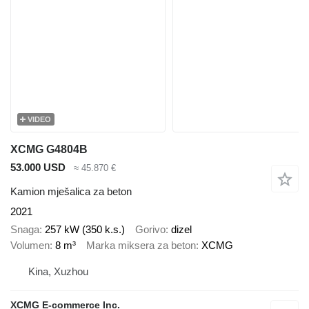
VIDEO
XCMG G4804B
53.000 USD
≈ 45.870 €
Kamion mješalica za beton
2021
Snaga
257 kW (350 k.s.)
Gorivo
dizel
Volumen
8 m³
Marka miksera za beton
XCMG
Kina, Xuzhou
XCMG E-commerce Inc.