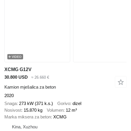
VIDEO
XCMG G12V
30.800 USD
≈ 26.660 €
Kamion mješalica za beton
2020
Snaga
273 kW (371 k.s.)
Gorivo
dizel
Nosivost
15.870 kg
Volumen
12 m³
Marka miksera za beton
XCMG
Kina, Xuzhou