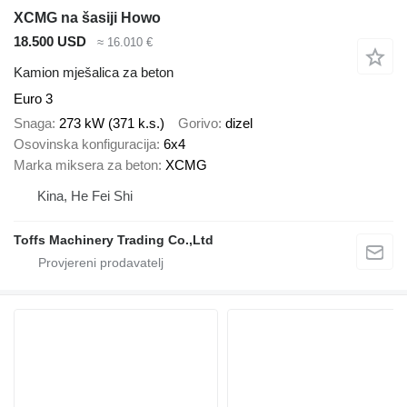
XCMG na šasiji Howo
18.500 USD
≈ 16.010 €
Kamion mješalica za beton
Euro 3
Snaga
273 kW (371 k.s.)
Gorivo
dizel
Osovinska konfiguracija
6x4
Marka miksera za beton
XCMG
Kina, He Fei Shi
Toffs Machinery Trading Co.,Ltd