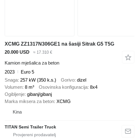
XCMG ZZ1317N306GE1 na šasiji Sitrak G5 T5G
20.000 USD
≈ 17.310 €
Kamion mješalica za beton
2023
Euro 5
Snaga
257 kW (350 k.s.)
Gorivo
dizel
Volumen
8 m³
Osovinska konfiguracija
8x4
Ogibljenje
gibanj/gibanj
Marka miksera za beton
XCMG
Kina
TITAN Semi Trailer Truck