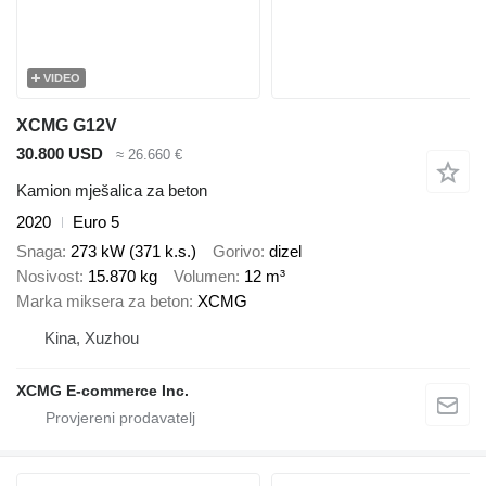
VIDEO
XCMG G12V
30.800 USD
≈ 26.660 €
Kamion mješalica za beton
2020
Euro 5
Snaga
273 kW (371 k.s.)
Gorivo
dizel
Nosivost
15.870 kg
Volumen
12 m³
Marka miksera za beton
XCMG
Kina, Xuzhou
XCMG E-commerce Inc.