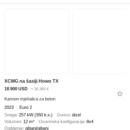
XCMG na šasiji Howo TX
18.900 USD
≈ 16.360 €
Kamion mješalica za beton
2023
Euro 2
Snaga
257 kW (350 k.s.)
Gorivo
dizel
Volumen
12 m³
Osovinska konfiguracija
8x4
Ogibljenje
gibanj/gibanj