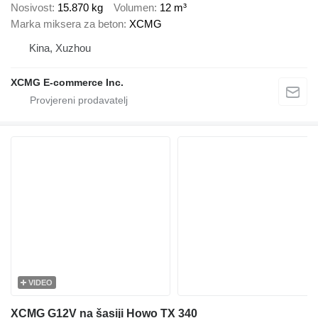
Nosivost
15.870 kg
Volumen
12 m³
Marka miksera za beton
XCMG
Kina, Xuzhou
XCMG E-commerce Inc.
VIDEO
XCMG G12V na šasiji Howo TX 340