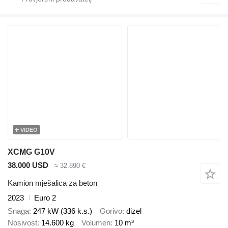
VIDEO
XCMG G10V
38.000 USD
≈ 32.890 €
Kamion mješalica za beton
2023
Euro 2
Snaga
247 kW (336 k.s.)
Gorivo
dizel
Nosivost
14.600 kg
Volumen
10 m³