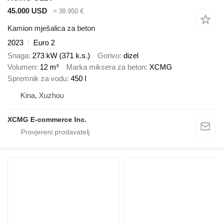
45.000 USD
≈ 38.950 €
Kamion mješalica za beton
2023
Euro 2
Snaga
273 kW (371 k.s.)
Gorivo
dizel
Volumen
12 m³
Marka miksera za beton
XCMG
Spremnik za vodu
450 l
Kina, Xuzhou
XCMG E-commerce Inc.