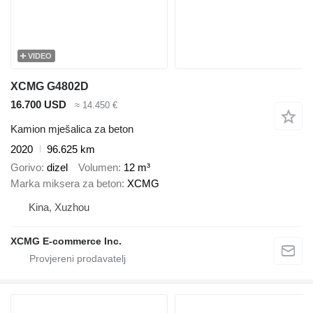
VIDEO
XCMG G4802D
16.700 USD
≈ 14.450 €
Kamion mješalica za beton
2020
96.625 km
Gorivo
dizel
Volumen
12 m³
Marka miksera za beton
XCMG
Kina, Xuzhou
XCMG E-commerce Inc.