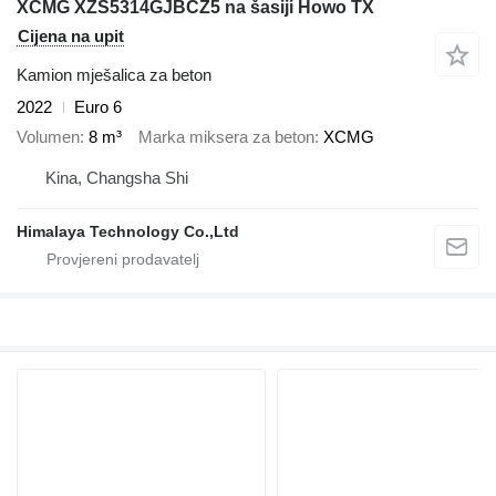
XCMG XZS5314GJBCZ5 na šasiji Howo TX
Cijena na upit
Kamion mješalica za beton
2022
Euro 6
Volumen
8 m³
Marka miksera za beton
XCMG
Kina, Changsha Shi
Himalaya Technology Co.,Ltd